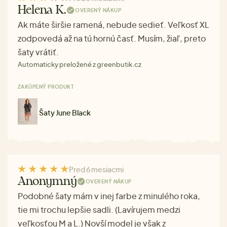
Helena K.
OVERENÝ NÁKUP
Ak máte širšie ramená, nebude sedieť. Veľkosť XL
zodpovedá až na tú hornú časť. Musím, žiaľ, preto
šaty vrátiť.
Automaticky preložené z greenbutik.cz
ZAKÚPENÝ PRODUKT
Šaty June Black
Pred 6 mesiacmi
Anonymný
OVERENÝ NÁKUP
Podobné šaty mám v inej farbe z minulého roka,
tie mi trochu lepšie sadli. (Lavírujem medzi
veľkosťou M a L.) Novší model je však z