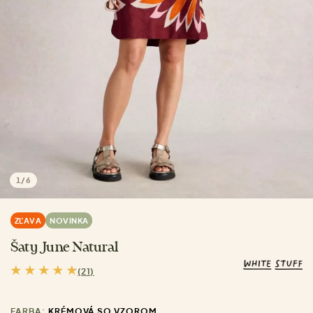
1
/
6
ZĽAVA
NOVINKA
Šaty June Natural
(21)
FARBA:
KRÉMOVÁ SO VZOROM