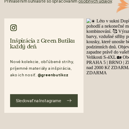
Prihlásením súhlasíte so spracovaním
osobných údajov
.
Inšpirácia z Green Butiku
každý deň
Nové kolekcie, obľúbené strihy,
príjemné materiály a inšpirácia,
ako ich nosiť.
@greenbutikcz
Sledovať na Instagrame