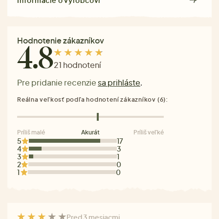
Hodnotenie zákazníkov
4.8
21 hodnotení
Pre pridanie recenzie
sa prihláste
.
Reálna veľkosť podľa hodnotení zákazníkov (6):
Príliš malé
Akurát
Príliš veľké
5
17
4
3
3
1
2
0
1
0
Pred 3 mesiacmi