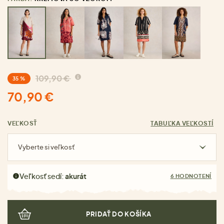
109,90 €
35 %
70,90 €
VEĽKOSŤ
TABUĽKA VEĽKOSTÍ
Vyberte si veľkosť
Veľkosť sedí:
akurát
6 HODNOTENÍ
PRIDAŤ DO KOŠÍKA