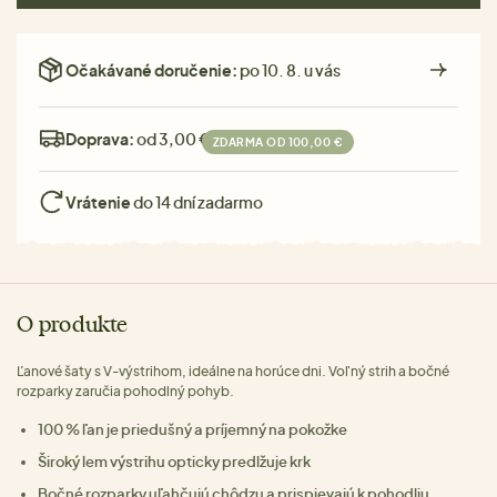
Očakávané doručenie:
po 10. 8. u vás
Doprava:
od 3,00 €
ZDARMA OD 100,00 €
Vrátenie
do 14 dní zadarmo
O produkte
Ľanové šaty s V-výstrihom, ideálne na horúce dni. Voľný strih a bočné
rozparky zaručia pohodlný pohyb.
100 % ľan je priedušný a príjemný na pokožke
Široký lem výstrihu opticky predlžuje krk
Bočné rozparky uľahčujú chôdzu a prispievajú k pohodliu