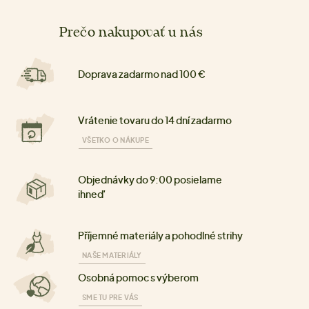
Prečo nakupovať u nás
Doprava zadarmo nad 100 €
Vrátenie tovaru do 14 dní zadarmo
VŠETKO O NÁKUPE
Objednávky do 9:00 posielame
ihneď
Příjemné materiály a pohodlné strihy
NAŠE MATERIÁLY
Osobná pomoc s výberom
SME TU PRE VÁS