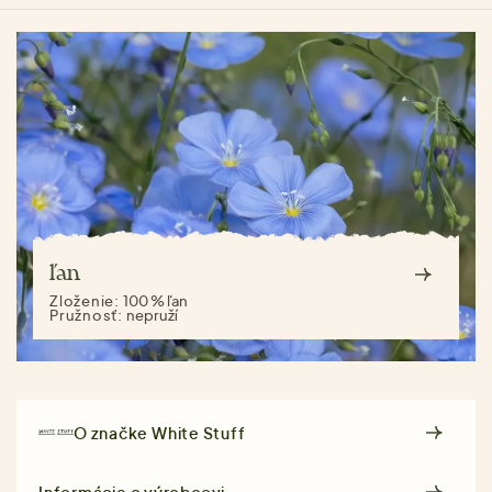
ľan
Zloženie:
100 % ľan
Pružnosť:
nepruží
O značke
White Stuff
Informácie o výrobcovi