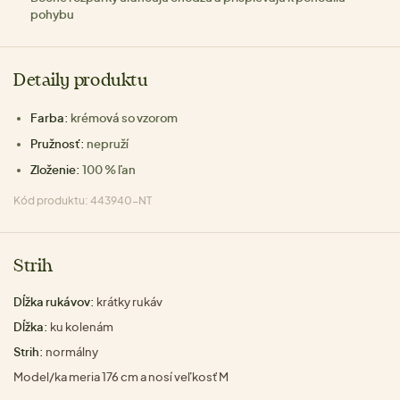
pohybu
Detaily produktu
Farba:
krémová so vzorom
Pružnosť:
nepruží
Zloženie:
100 % ľan
Kód produktu: 443940-NT
Strih
Dĺžka rukávov:
krátky rukáv
Dĺžka:
ku kolenám
Strih:
normálny
Model/ka meria 176 cm a nosí veľkosť M