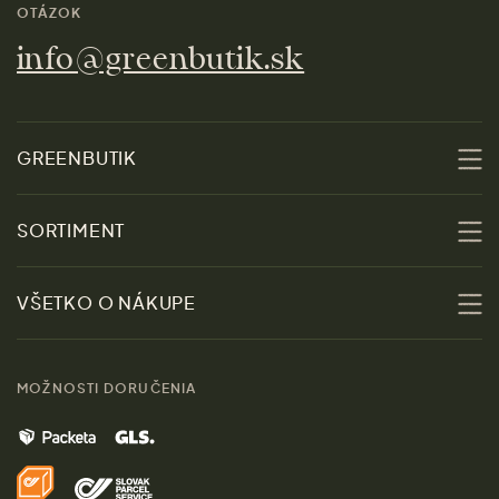
OTÁZOK
info@greenbutik.sk
GREENBUTIK
O nás
SORTIMENT
Udržateľnosť
Zľavy
VŠETKO O NÁKUPE
Materiály
Ženy
Sprievodca veľkosťami
Kontakt
MOŽNOSTI DORUČENIA
Muži
Vrátenie tovaru zdarma
Značky
Domov
Doprava a platba
Pre médiá