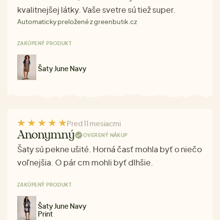
kvalitnejšej látky. Vaše svetre sú tiež super.
Automaticky preložené z greenbutik.cz
ZAKÚPENÝ PRODUKT
Šaty June Navy
Pred 11 mesiacmi
Anonymný
OVERENÝ NÁKUP
Šaty sú pekne ušité. Horná časť mohla byť o niečo
voľnejšia. O pár cm mohli byť dlhšie.
ZAKÚPENÝ PRODUKT
Šaty June Navy
Print