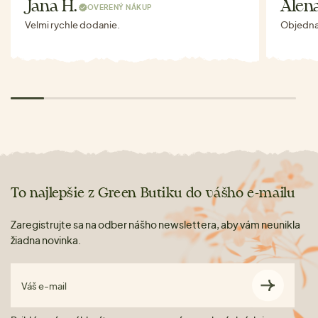
Jana H.
Alen
OVERENÝ NÁKUP
Velmi rychle dodanie.
Objednav
To najlepšie z Green Butiku do vášho e-mailu
Zaregistrujte sa na odber nášho newslettera, aby vám neunikla
žiadna novinka.
Váš e-mail