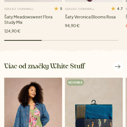
5
4.7
SEASALT CORNWALL
SEASALT CORNWALL
Šaty Meadowsweet Flora
Šaty Veronica Blooms Rosa
Study Mix
94,90 €
124,90 €
Viac od značky White Stuff
NOVINKA