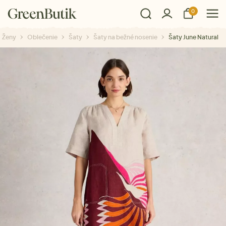
0
Ženy
Oblečenie
Šaty
Šaty na bežné nosenie
Šaty June Natural