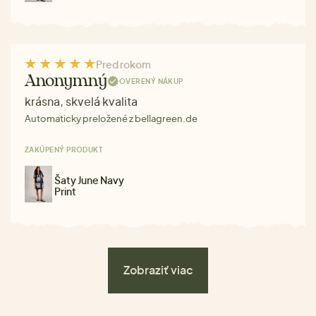
Pred rokom
Anonymný
OVERENÝ NÁKUP
krásna, skvelá kvalita
Automaticky preložené z bellagreen.de
ZAKÚPENÝ PRODUKT
Šaty June Navy
Print
Zobraziť viac