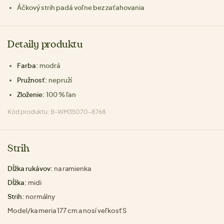
Áčkový strih padá voľne bez zaťahovania
Detaily produktu
Farba:
modrá
Pružnosť:
nepruží
Zloženie:
100 % ľan
Kód produktu: B-WM35070-8768
Strih
Dĺžka rukávov:
na ramienka
Dĺžka:
midi
Strih:
normálny
Model/ka meria 177 cm a nosí veľkosť S