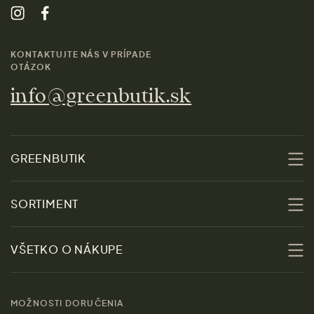
KONTAKTUJTE NÁS V PRÍPADE
OTÁZOK
info@greenbutik.sk
GREENBUTIK
O nás
SORTIMENT
Udržateľnosť
Zľavy
VŠETKO O NÁKUPE
Materiály
Ženy
Sprievodca veľkosťami
Kontakt
MOŽNOSTI DORUČENIA
Muži