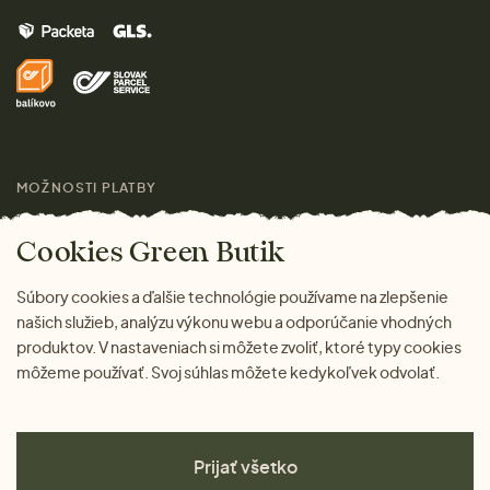
Vrátenie tovaru zdarma
Značky
Domov
Doprava a platba
Pre médiá
Darčeky
Výhody nákupu u nás
Láskavý magazín
MOŽNOSTI PLATBY
Cookies Green Butik
Súbory cookies a ďalšie technológie používame na zlepšenie
našich služieb, analýzu výkonu webu a odporúčanie vhodných
produktov. V nastaveniach si môžete zvoliť, ktoré typy cookies
môžeme používať. Svoj súhlas môžete kedykoľvek odvolať.
Prijať všetko