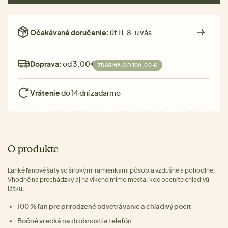
Očakávané doručenie:
út 11. 8. u vás
Doprava:
od 3,00 €
ZDARMA OD 100,00 €
Vrátenie
do 14 dní zadarmo
O produkte
Ľahké ľanové šaty so širokými ramienkami pôsobia vzdušne a pohodlne.
Vhodné na prechádzky aj na víkend mimo mesta, kde oceníte chladivú
látku.
100 % ľan pre prirodzené odvetrávanie a chladivý pocit
Bočné vrecká na drobnosti a telefón