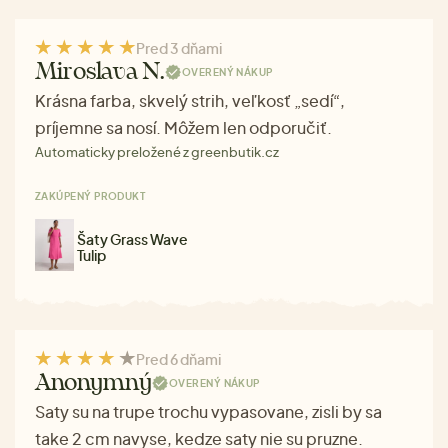
Pred 3 dňami
Miroslava N.
OVERENÝ NÁKUP
Krásna farba, skvelý strih, veľkosť „sedí“,
príjemne sa nosí. Môžem len odporučiť.
Automaticky preložené z greenbutik.cz
ZAKÚPENÝ PRODUKT
Šaty Grass Wave
Tulip
Pred 6 dňami
Anonymný
OVERENÝ NÁKUP
Saty su na trupe trochu vypasovane, zisli by sa
take 2 cm navyse, kedze saty nie su pruzne.