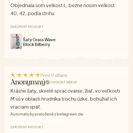
Objednala som velkost L, bezne nosim velkost
40, 42, podla strihu.
ZAKÚPENÝ PRODUKT
Šaty Grass Wave
Block Bilberry
Pred 17 dňami
Anonymný
OVERENÝ NÁKUP
Krásne šaty, skvelé spracovanie, žiaľ, vo veľkosti
M sú v oblasti hrudníka trochu úzke, bohužiaľ ich
vraciam späť.
Automaticky preložené z bellagreen.de
ZAKÚPENÝ PRODUKT