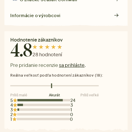
Informácie o výrobcovi
Hodnotenie zákazníkov
4.8
28 hodnotení
Pre pridanie recenzie
sa prihláste
.
Reálna veľkosť podľa hodnotení zákazníkov (18):
Príliš malé
Akurát
Príliš veľké
5
24
4
3
3
1
2
0
1
0