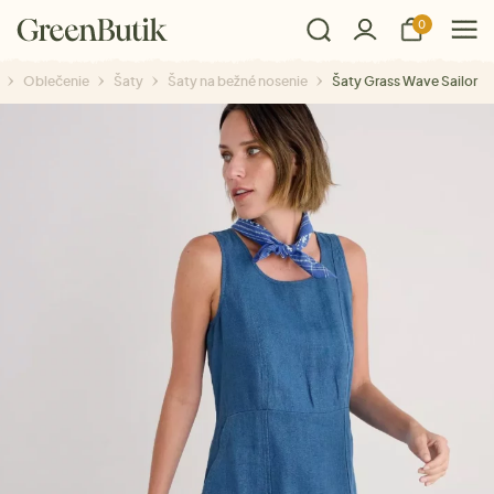
0
Oblečenie
Šaty
Šaty na bežné nosenie
Šaty Grass Wave Sailor