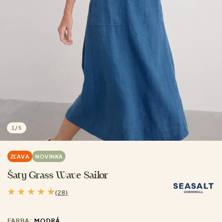
1
/
5
ZĽAVA
NOVINKA
Šaty Grass Wave Sailor
(28)
FARBA:
MODRÁ