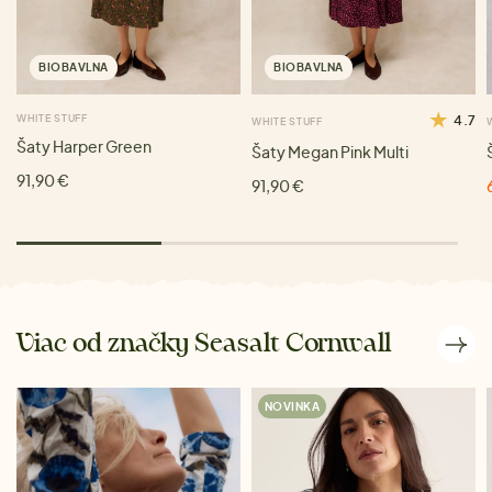
BIOBAVLNA
BIOBAVLNA
WHITE STUFF
4.7
WHITE STUFF
Šaty Harper Green
Šaty Megan Pink Multi
91,90 €
91,90 €
Viac od značky Seasalt Cornwall
NOVINKA