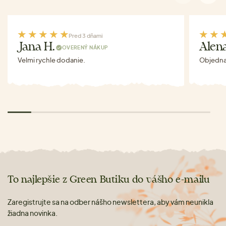
Pred 3 dňami
Jana H.
Alen
OVERENÝ NÁKUP
Velmi rychle dodanie.
Objednav
To najlepšie z Green Butiku do vášho e-mailu
Zaregistrujte sa na odber nášho newslettera, aby vám neunikla
žiadna novinka.