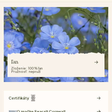
ľan
Zloženie:
100 % ľan
Pružnosť:
nepruží
Certifikáty
O značke
Seasalt Cornwall