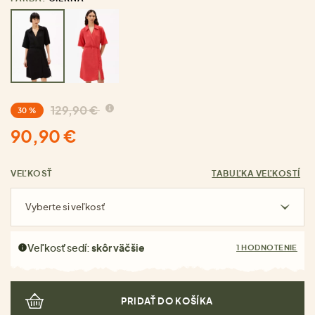
129,90 €
30 %
90,90 €
VEĽKOSŤ
TABUĽKA VEĽKOSTÍ
Vyberte si veľkosť
Veľkosť sedí:
skôr väčšie
1 HODNOTENIE
PRIDAŤ DO KOŠÍKA