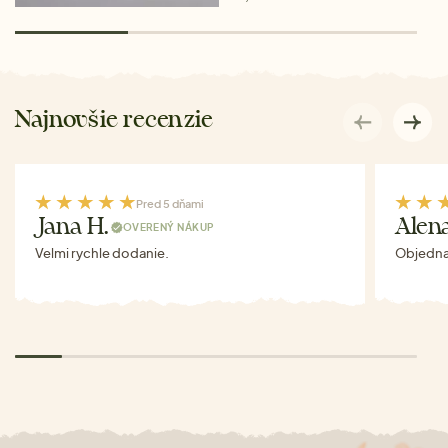
Najnovšie recenzie
Pred 5 dňami
Jana H.
Alen
OVERENÝ NÁKUP
Velmi rychle dodanie.
Objednav