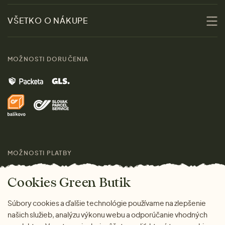
Udržateľnosť
Zľavy
VŠETKO O NÁKUPE
Materiály
Ženy
Sprievodca veľkosťami
Kontakt
MOŽNOSTI DORUČENIA
Muži
Vrátenie tovaru zdarma
Značky
Domov
Doprava a platba
Pre médiá
Darčeky
Výhody nákupu u nás
Láskavý magazín
MOŽNOSTI PLATBY
Cookies Green Butik
Súbory cookies a ďalšie technológie používame na zlepšenie
našich služieb, analýzu výkonu webu a odporúčanie vhodných