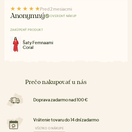
Pred 2 mesiacmi
Anonymný
OVERENÝ NÁKUP
ZAKÚPENÝ PRODUKT
Šaty Femnaami
Coral
Prečo nakupovať u nás
Doprava zadarmo nad 100 €
Vrátenie tovaru do 14 dní zadarmo
VŠETKO O NÁKUPE