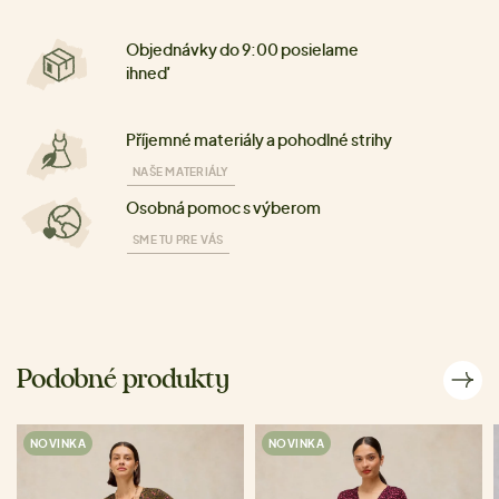
Objednávky do 9:00 posielame
ihneď
Příjemné materiály a pohodlné strihy
NAŠE MATERIÁLY
Osobná pomoc s výberom
SME TU PRE VÁS
Podobné produkty
NOVINKA
NOVINKA