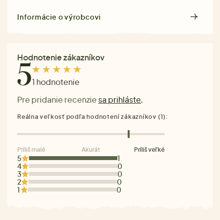
Informácie o výrobcovi
Hodnotenie zákazníkov
5
1 hodnotenie
Pre pridanie recenzie
sa prihláste
.
Reálna veľkosť podľa hodnotení zákazníkov (1):
Príliš malé
Akurát
Príliš veľké
5
1
4
0
3
0
2
0
1
0