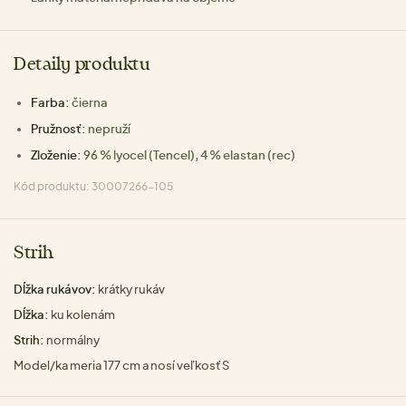
Detaily produktu
Farba:
čierna
Pružnosť:
nepruží
Zloženie:
96 % lyocel (Tencel), 4 % elastan (rec)
Kód produktu: 30007266-105
Strih
Dĺžka rukávov:
krátky rukáv
Dĺžka:
ku kolenám
Strih:
normálny
Model/ka meria 177 cm a nosí veľkosť S