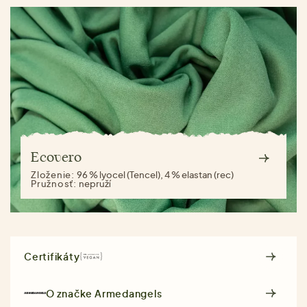
Ecovero
Zloženie:
96 % lyocel (Tencel), 4 % elastan (rec)
Pružnosť:
nepruží
Certifikáty
O značke
Armedangels