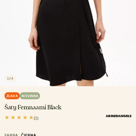
1
/
6
ZĽAVA
NOVINKA
Šaty Femnaami Black
(1)
FARBA:
ČIERNA