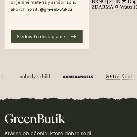
príjemné materiály a inšpirácia,
ako ich nosiť.
@greenbutikcz
Sledovať na Instagrame
Krásne oblečenie, ktoré dobre sedí.