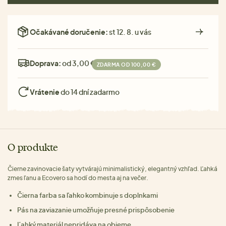
Očakávané doručenie:
st 12. 8. u vás
Doprava:
od 3,00 €
ZDARMA OD 100,00 €
Vrátenie
do 14 dní zadarmo
O produkte
Čierne zavinovacie šaty vytvárajú minimalistický, elegantný vzhľad. Ľahká
zmes ľanu a Ecovero sa hodí do mesta aj na večer.
Čierna farba sa ľahko kombinuje s doplnkami
Pás na zaviazanie umožňuje presné prispôsobenie
Ľahký materiál nepridáva na objeme