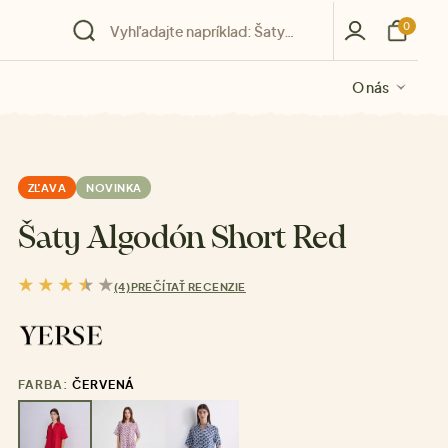
0
O nás
O nás
O nás
O nás
O nás
ZĽAVA
NOVINKA
Šaty Algodón Short Red
(4)
PREČÍTAŤ RECENZIE
FARBA:
ČERVENÁ