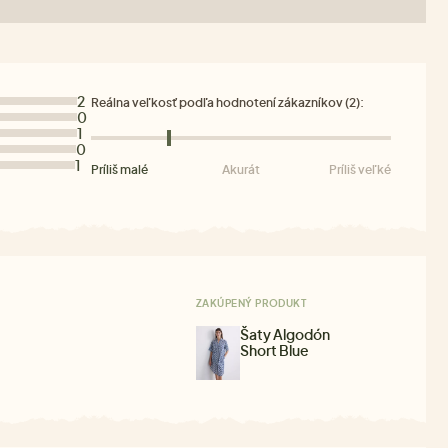
2
Reálna veľkosť podľa hodnotení zákazníkov (2):
0
1
0
1
Príliš malé
Akurát
Príliš veľké
ZAKÚPENÝ PRODUKT
Šaty Algodón
Short Blue