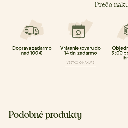
Prečo naku
Doprava zadarmo
Vrátenie tovaru do
Objedn
nad 100 €
14 dní zadarmo
9:00 p
ih
VŠETKO O NÁKUPE
Podobné produkty