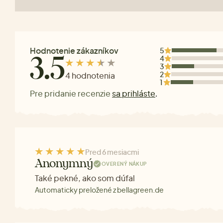
Hodnotenie zákazníkov
5
4
3.5
3
2
4 hodnotenia
1
Pre pridanie recenzie
sa prihláste
.
Pred 6 mesiacmi
Anonymný
OVERENÝ NÁKUP
Také pekné, ako som dúfal
Automaticky preložené z bellagreen.de