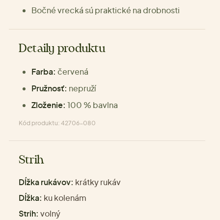
Bočné vrecká sú praktické na drobnosti
Detaily produktu
Farba:
červená
Pružnosť:
nepruží
Zloženie:
100 % bavlna
Kód produktu: 42706-080
Strih
Dĺžka rukávov:
krátky rukáv
Dĺžka:
ku kolenám
Strih:
volný