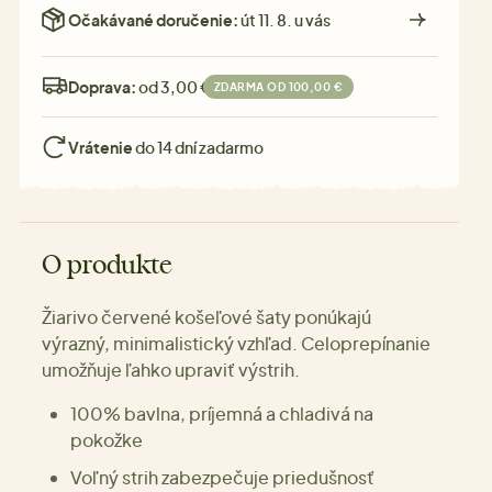
Očakávané doručenie:
út 11. 8. u vás
Doprava:
od 3,00 €
ZDARMA OD 100,00 €
Vrátenie
do 14 dní zadarmo
O produkte
Žiarivo červené košeľové šaty ponúkajú
výrazný, minimalistický vzhľad. Celoprepínanie
umožňuje ľahko upraviť výstrih.
100% bavlna, príjemná a chladivá na
pokožke
Voľný strih zabezpečuje priedušnosť