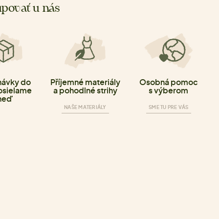
povať u nás
ávky do
Příjemné materiály
Osobná pomoc
osielame
a pohodlné strihy
s výberom
neď
NAŠE MATERIÁLY
SME TU PRE VÁS