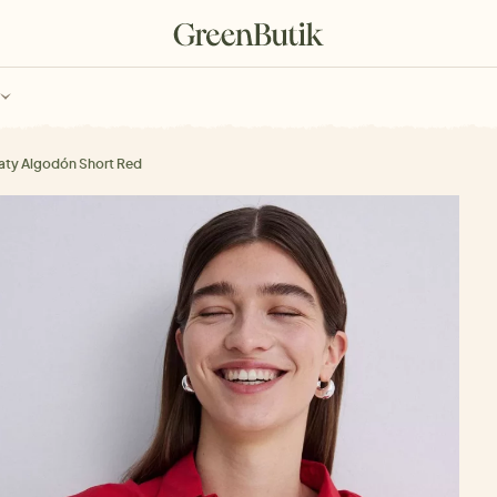
ch
Poukazy
aty Algodón Short Red