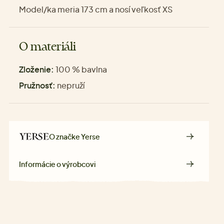
Model/ka meria 173 cm a nosí veľkosť XS
O materiáli
Zloženie:
100 % bavlna
Pružnosť:
nepruží
O značke
Yerse
Informácie o výrobcovi