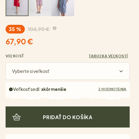
35 %
104,90 €
67,90 €
VEĽKOSŤ
TABUĽKA VEĽKOSTÍ
Vyberte si veľkosť
Veľkosť sedí:
skôr menšie
2 HODNOTENIA
PRIDAŤ DO KOŠÍKA