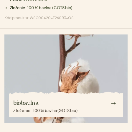
Zloženie:
100 % bavlna (GOTS bio)
Kód produktu: WSC00420-F260B3-OS
biobavlna
Zloženie:
100 % bavlna (GOTS bio)