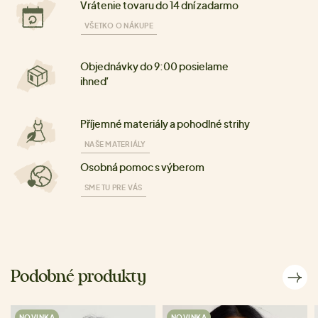
Vrátenie tovaru do 14 dní zadarmo
VŠETKO O NÁKUPE
Objednávky do 9:00 posielame
ihneď
Příjemné materiály a pohodlné strihy
NAŠE MATERIÁLY
Osobná pomoc s výberom
SME TU PRE VÁS
Podobné produkty
NOVINKA
NOVINKA