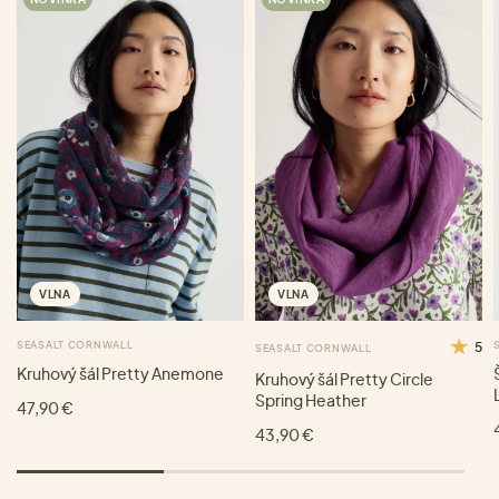
VLNA
VLNA
SEASALT CORNWALL
5
SEASALT CORNWALL
Kruhový šál Pretty Anemone
Kruhový šál Pretty Circle
Spring Heather
47,90 €
43,90 €