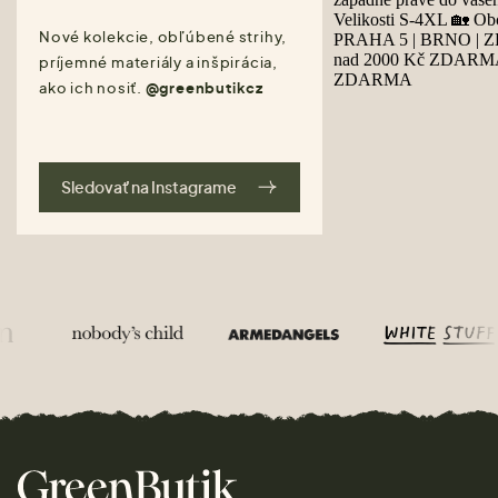
Nové kolekcie, obľúbené strihy,
príjemné materiály a inšpirácia,
ako ich nosiť.
@greenbutikcz
Sledovať na Instagrame