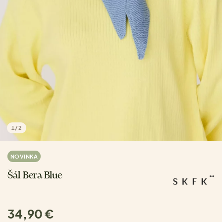
1
/
2
NOVINKA
Šál Bera Blue
34,90 €