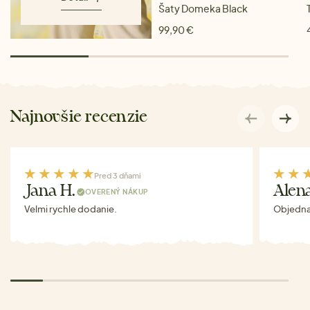
Šaty Domeka Black
99,90 €
Najnovšie recenzie
Pred 3 dňami
Jana H.
Alen
OVERENÝ NÁKUP
Velmi rychle dodanie.
Objednav