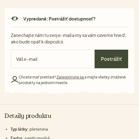
Vypredané: Postrážiť dostupnosť?
Zanechajte nám tu svoj e-mail a my sa vám ozveme hneď,
ako bude opäť k dispozícii.
Postrážiť
Chcete mať prehľad?
Zaregistrujte sa
a majte všetky strážené
produkty na jednom mieste.
Detaily produktu
Typ látky:
pletenina
Farba:
svetlo modrá