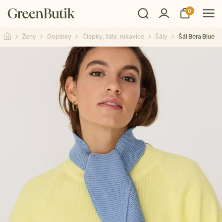
0
Ženy
Doplnky
Čiapky, šály, rukavice
Šály
Šál Bera Blue