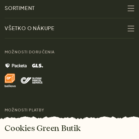
O nás
SORTIMENT
Udržateľnosť
Zľavy
VŠETKO O NÁKUPE
Materiály
Ženy
Sprievodca veľkosťami
Kontakt
MOŽNOSTI DORUČENIA
Muži
Vrátenie tovaru zdarma
Značky
Domov
Doprava a platba
Pre médiá
Darčeky
Výhody nákupu u nás
Láskavý magazín
MOŽNOSTI PLATBY
Cookies Green Butik