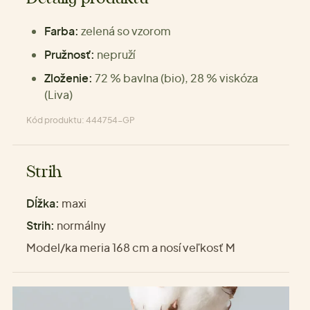
Farba:
zelená so vzorom
Pružnosť:
nepruží
Zloženie:
72 % bavlna (bio), 28 % viskóza
(Liva)
Kód produktu: 444754-GP
Strih
Dĺžka:
maxi
Strih:
normálny
Model/ka meria 168 cm a nosí veľkosť M