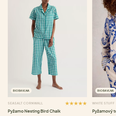
BIOBAVLNA
BIOBAVLNA
SEASALT CORNWALL
WHITE STUFF
Pyžamo Nesting Bird Chalk
Pyžamový to