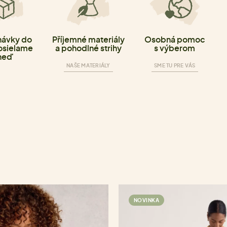
ávky do
Příjemné materiály
Osobná pomoc
osielame
a pohodlné strihy
s výberom
neď
NAŠE MATERIÁLY
SME TU PRE VÁS
NOVINKA