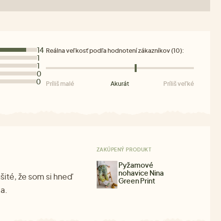
14
Reálna veľkosť podľa hodnotení zákazníkov (10):
1
1
0
0
Príliš malé
Akurát
Príliš veľké
ZAKÚPENÝ PRODUKT
Pyžamové
nohavice Nina
šité, že som si hneď
Green Print
ia.