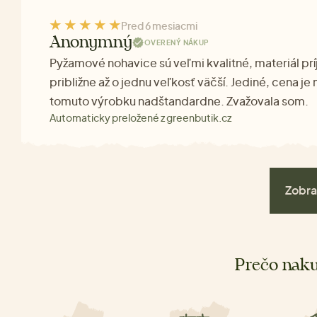
Pred 6 mesiacmi
Anonymný
OVERENÝ NÁKUP
Pyžamové nohavice sú veľmi kvalitné, materiál pr
približne až o jednu veľkosť väčší. Jediné, cena je 
tomuto výrobku nadštandardne. Zvažovala som.
Automaticky preložené z greenbutik.cz
Zobra
Prečo naku