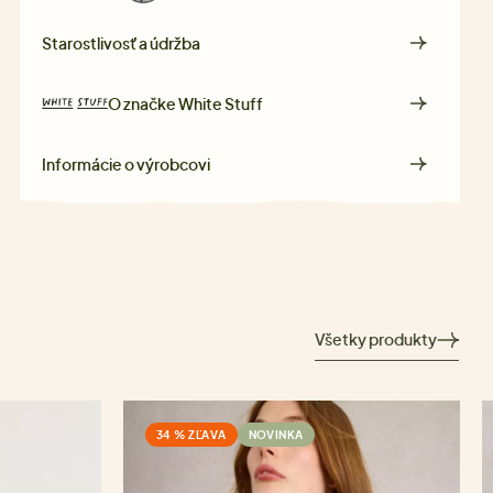
Starostlivosť a údržba
O značke
White Stuff
Informácie o výrobcovi
Všetky produkty
34 % ZĽAVA
NOVINKA