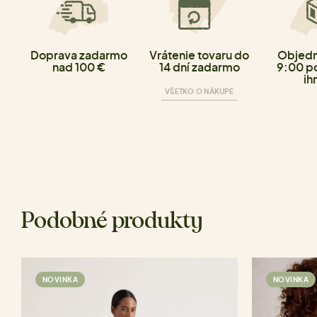
Doprava zadarmo
Vrátenie tovaru do
Objedn
nad 100 €
14 dní zadarmo
9:00 p
ih
VŠETKO O NÁKUPE
Podobné produkty
NOVINKA
NOVINKA