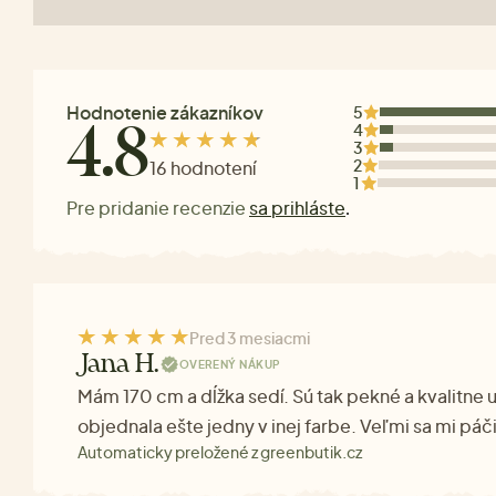
Hodnotenie zákazníkov
5
4
4.8
3
2
16 hodnotení
1
Pre pridanie recenzie
sa prihláste
.
Pred 3 mesiacmi
Jana H.
OVERENÝ NÁKUP
Mám 170 cm a dĺžka sedí. Sú tak pekné a kvalitne u
objednala ešte jedny v inej farbe. Veľmi sa mi páč
Automaticky preložené z greenbutik.cz