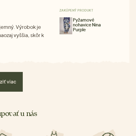
ZAKÚPENÝ PRODUKT
Pyžamové
nohavice Nina
íjemný. Výrobok je
Purple
naozaj vyššia, skôr k
ziť viac
povať u nás