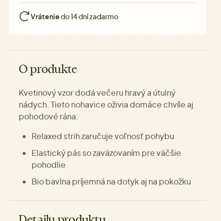
Vrátenie
do 14 dní zadarmo
O produkte
Kvetinový vzor dodá večeru hravý a útulný
nádych. Tieto nohavice oživia domáce chvíle aj
pohodové rána.
Relaxed strih zaručuje voľnosť pohybu
Elastický pás so zaväzovaním pre väčšie
pohodlie
Bio bavlna príjemná na dotyk aj na pokožku
Detaily produktu