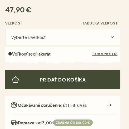
47,90 €
VEĽKOSŤ
TABUĽKA VEĽKOSTÍ
Vyberte si veľkosť
Veľkosť sedí:
akurát
10 HODNOTENÍ
PRIDAŤ DO KOŠÍKA
Očakávané doručenie:
út 11. 8. u vás
Doprava:
od 3,00 €
ZDARMA OD 100,00 €