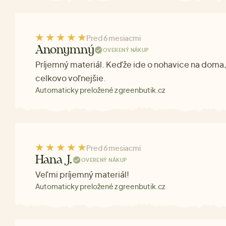
Pred 6 mesiacmi
Anonymný
OVERENÝ NÁKUP
Príjemný materiál. Keďže ide o nohavice na doma, 
celkovo voľnejšie.
Automaticky preložené z greenbutik.cz
Pred 6 mesiacmi
Hana J.
OVERENÝ NÁKUP
Veľmi príjemný materiál!
Automaticky preložené z greenbutik.cz