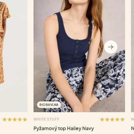
BIOBAVLNA
WHITE STUFF
W
Pyžamový top Hailey Navy
N