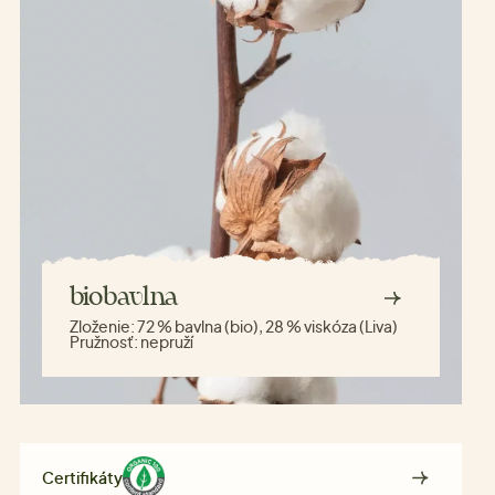
biobavlna
Zloženie:
72 % bavlna (bio), 28 % viskóza (Liva)
Pružnosť:
nepruží
Certifikáty