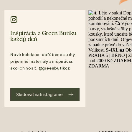
Inšpirácia z Green Butiku
každý deň
Nové kolekcie, obľúbené strihy,
príjemné materiály a inšpirácia,
ako ich nosiť.
@greenbutikcz
Sledovať na Instagrame