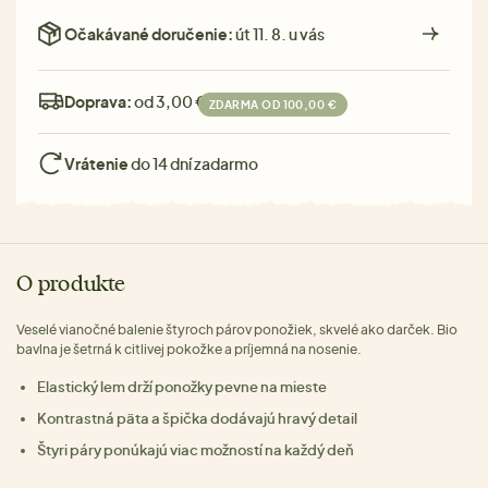
Očakávané doručenie:
út 11. 8. u vás
Doprava:
od 3,00 €
ZDARMA OD 100,00 €
Vrátenie
do 14 dní zadarmo
O produkte
Veselé vianočné balenie štyroch párov ponožiek, skvelé ako darček. Bio
bavlna je šetrná k citlivej pokožke a príjemná na nosenie.
Elastický lem drží ponožky pevne na mieste
Kontrastná päta a špička dodávajú hravý detail
Štyri páry ponúkajú viac možností na každý deň