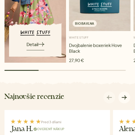
BIOBAVLNA
WHITE STUFF
Detail
Dvojbalenie boxeriek Hove
Black
27,90 €
Najnovšie recenzie
Pred 3 dňami
Jana H.
Alen
OVERENÝ NÁKUP