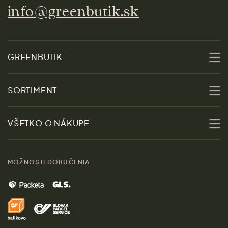
info@greenbutik.sk
GREENBUTIK
O nás
SORTIMENT
Udržateľnosť
Zľavy
VŠETKO O NÁKUPE
Materiály
Ženy
Sprievodca veľkosťami
Kontakt
MOŽNOSTI DORUČENIA
Muži
Vrátenie tovaru zdarma
Značky
Domov
Doprava a platba
Pre médiá
Darčeky
Výhody nákupu u nás