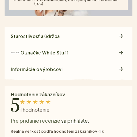
(rec)
Starostlivosť a údržba
O značke
White Stuff
Informácie o výrobcovi
Hodnotenie zákazníkov
5
1 hodnotenie
Pre pridanie recenzie
sa prihláste
.
Reálna veľkosť podľa hodnotení zákazníkov (1):