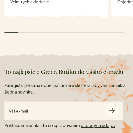
Velmi rychle dodanie.
Objednav
To najlepšie z Green Butiku do vášho e-mailu
Zaregistrujte sa na odber nášho newslettera, aby vám neunikla
žiadna novinka.
Váš e-mail
Prihlásením súhlasíte so spracovaním
osobných údajov
.