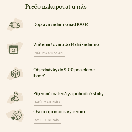
Prečo nakupovať u nás
Doprava zadarmo nad 100 €
Vrátenie tovaru do 14 dní zadarmo
VŠETKO O NÁKUPE
Objednávky do 9:00 posielame
ihneď
Příjemné materiály a pohodlné strihy
NAŠE MATERIÁLY
Osobná pomoc s výberom
SME TU PRE VÁS