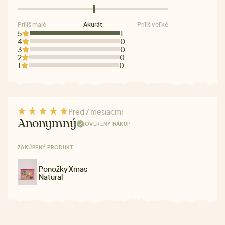
Príliš malé
Akurát
Príliš veľké
5
1
4
0
3
0
2
0
1
0
Pred 7 mesiacmi
Anonymný
OVERENÝ NÁKUP
ZAKÚPENÝ PRODUKT
Ponožky Xmas
Natural