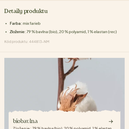
Detaily produktu
Farba:
mix farieb
Zloženie:
79 % bavlna (bio), 20 % polyamid, 1 % elastan (rec)
Kód produktu: 444813-NM
biobavlna
Zloženie:
79 % bavlna (bio), 20 % polyamid, 1 % elastan