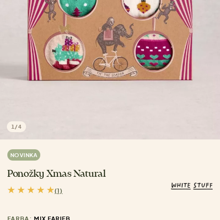
1
/
4
NOVINKA
Ponožky Xmas Natural
(1)
FARBA:
MIX FARIEB