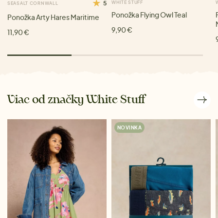
5
WHITE STUFF
SEASALT CORNWALL
Ponožka Flying Owl Teal
Ponožka Arty Hares Maritime
9,90 €
11,90 €
Viac od značky White Stuff
NOVINKA