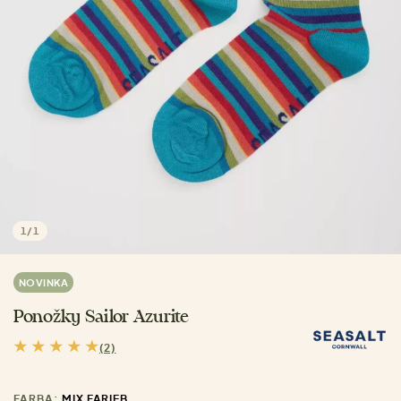
1
/
1
NOVINKA
Ponožky Sailor Azurite
(2)
FARBA:
MIX FARIEB