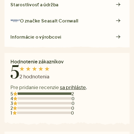
Starostlivosť a údržba
O značke
Seasalt Cornwall
Informácie o výrobcovi
Hodnotenie zákazníkov
5
2 hodnotenia
Pre pridanie recenzie
sa prihláste
.
5
2
4
0
3
0
2
0
1
0