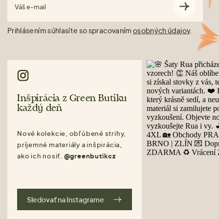
Váš e-mail
Prihlásením súhlasíte so spracovaním
osobných údajov
.
Inšpirácia z Green Butiku
každý deň
Nové kolekcie, obľúbené strihy,
príjemné materiály a inšpirácia,
ako ich nosiť.
@greenbutikcz
Sledovať na Instagrame