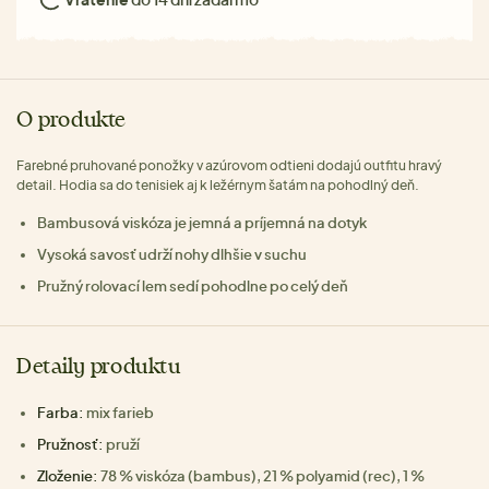
O produkte
Farebné pruhované ponožky v azúrovom odtieni dodajú outfitu hravý
detail. Hodia sa do tenisiek aj k ležérnym šatám na pohodlný deň.
Bambusová viskóza je jemná a príjemná na dotyk
Vysoká savosť udrží nohy dlhšie v suchu
Pružný rolovací lem sedí pohodlne po celý deň
Detaily produktu
Farba:
mix farieb
Pružnosť:
pruží
Zloženie:
78 % viskóza (bambus), 21 % polyamid (rec), 1 %