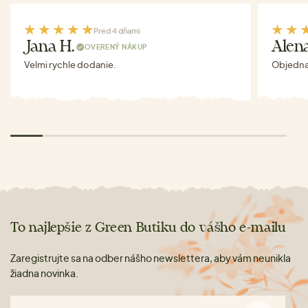
Pred 4 dňami
Jana H.
Alen
OVERENÝ NÁKUP
Velmi rychle dodanie.
Objednav
To najlepšie z Green Butiku do vášho e-mailu
Zaregistrujte sa na odber nášho newslettera, aby vám neunikla
žiadna novinka.