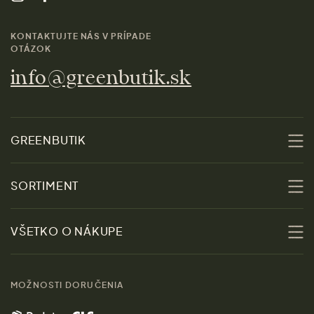
KONTAKTUJTE NÁS V PRÍPADE
OTÁZOK
info@greenbutik.sk
GREENBUTIK
O nás
SORTIMENT
Udržateľnosť
Zľavy
VŠETKO O NÁKUPE
Materiály
Ženy
Sprievodca veľkosťami
Kontakt
MOŽNOSTI DORUČENIA
Muži
Vrátenie tovaru zdarma