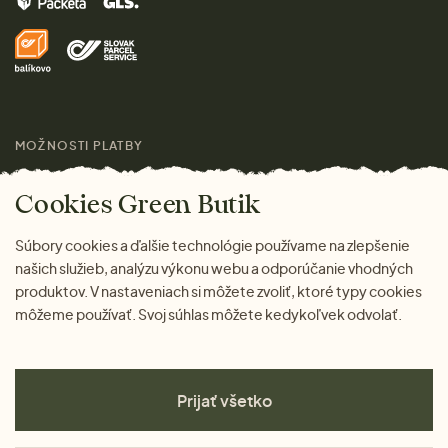
Značky
Domov
Doprava a platba
Pre médiá
Darčeky
Výhody nákupu u nás
Láskavý magazín
MOŽNOSTI PLATBY
Cookies Green Butik
Súbory cookies a ďalšie technológie používame na zlepšenie
našich služieb, analýzu výkonu webu a odporúčanie vhodných
produktov. V nastaveniach si môžete zvoliť, ktoré typy cookies
môžeme používať. Svoj súhlas môžete kedykoľvek odvolať.
Prijať všetko