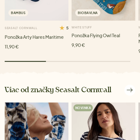
BAMBUS
BIOBAVLNA
5
WHITE STUFF
SEASALT CORNWALL
Ponožka Flying Owl Teal
Ponožka Arty Hares Maritime
9,90 €
11,90 €
Viac od značky Seasalt Cornwall
NOVINKA