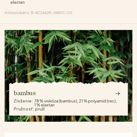
elastan
Kód produktu: B-AC26629-34801-OS
bambus
Zloženie:
78 % viskóza (bambus), 21 % polyamid (rec),
1 % elastan
Pružnosť:
pruží