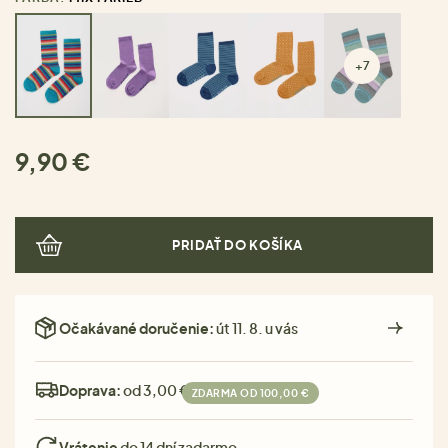
+7
9,90 €
PRIDAŤ DO KOŠÍKA
Očakávané doručenie:
út 11. 8. u vás
Doprava:
od 3,00 €
ZDARMA OD 100,00 €
Vrátenie
do 14 dní zadarmo