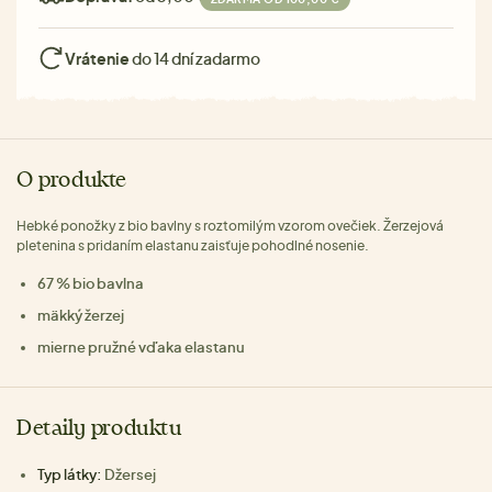
Vrátenie
do 14 dní zadarmo
O produkte
Hebké ponožky z bio bavlny s roztomilým vzorom ovečiek. Žerzejová
pletenina s pridaním elastanu zaisťuje pohodlné nosenie.
67 % bio bavlna
mäkký žerzej
mierne pružné vďaka elastanu
Detaily produktu
Typ látky:
Džersej