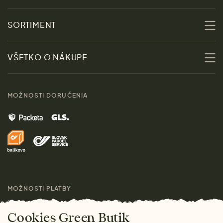
O nás
SORTIMENT
Udržateľnosť
Zľavy
VŠETKO O NÁKUPE
Materiály
Ženy
Sprievodca veľkosťami
Kontakt
MOŽNOSTI DORUČENIA
Muži
Vrátenie tovaru zdarma
Značky
Domov
Doprava a platba
Pre médiá
Darčeky
Výhody nákupu u nás
Láskavý magazín
MOŽNOSTI PLATBY
Cookies Green Butik