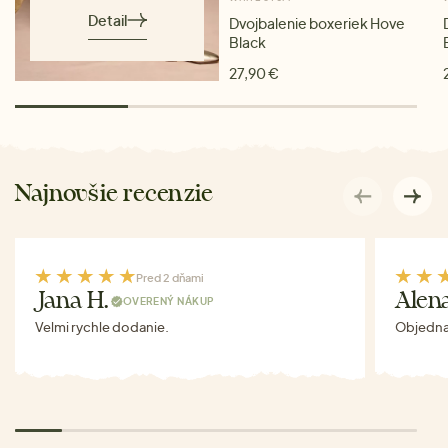
Detail
Dvojbalenie boxeriek Hove
Black
27,90 €
Najnovšie recenzie
Pred 2 dňami
Jana H.
Alen
OVERENÝ NÁKUP
Velmi rychle dodanie.
Objednav