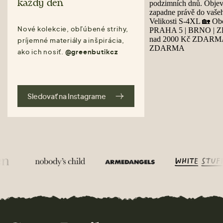
každý deň
Nové kolekcie, obľúbené strihy,
príjemné materiály a inšpirácia,
ako ich nosiť.
@greenbutikcz
Sledovať na Instagrame