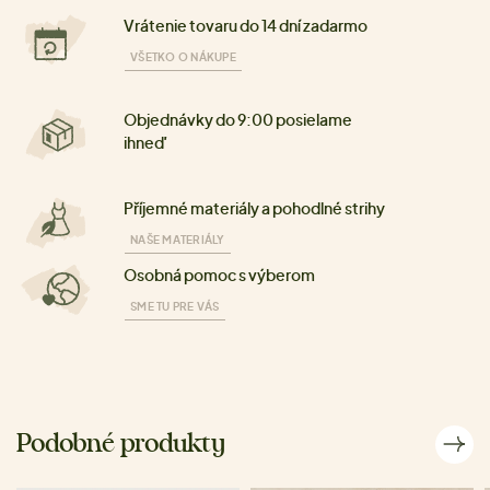
Vrátenie tovaru do 14 dní zadarmo
VŠETKO O NÁKUPE
Objednávky do 9:00 posielame
ihneď
Příjemné materiály a pohodlné strihy
NAŠE MATERIÁLY
Osobná pomoc s výberom
SME TU PRE VÁS
Podobné produkty