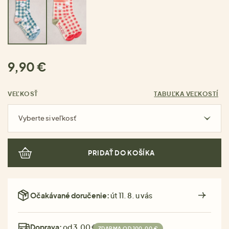
9,90 €
VEĽKOSŤ
TABUĽKA VEĽKOSTÍ
Vyberte si veľkosť
PRIDAŤ DO KOŠÍKA
Očakávané doručenie:
út 11. 8. u vás
Doprava:
od 3,00 €
ZDARMA OD 100,00 €