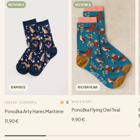
NOVINKA
NOVINKA
BAMBUS
BIOBAVLNA
5
WHITE STUFF
SEASALT CORNWALL
Ponožka Flying Owl Teal
Ponožka Arty Hares Maritime
9,90 €
11,90 €