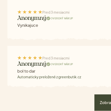
Pred 3 mesiacmi
Anonymný
OVERENÝ NÁKUP
Vynikajuce
Pred 3 mesiacmi
Anonymný
OVERENÝ NÁKUP
bol to dar
Automaticky preložené z greenbutik.cz
Zobra