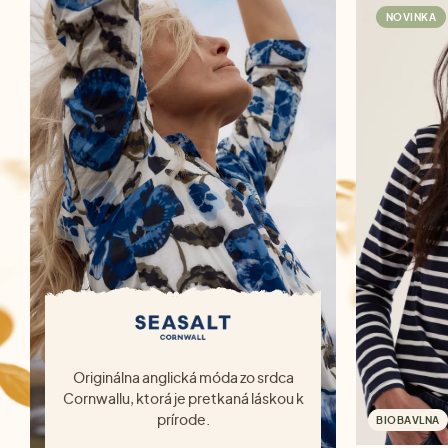
NOVINKA
Originálna anglická móda zo srdca
Cornwallu, ktorá je pretkaná láskou k
prírode.
BIOBAVLNA