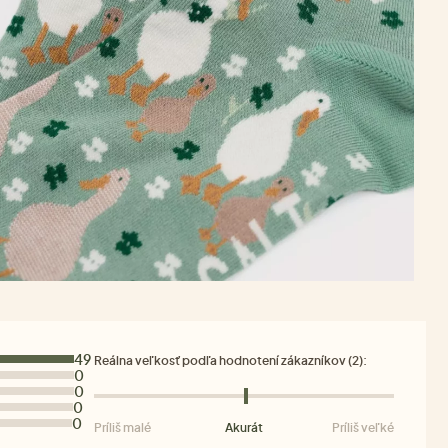
49
Reálna veľkosť podľa hodnotení zákazníkov (2):
0
0
0
0
Príliš malé
Akurát
Príliš veľké