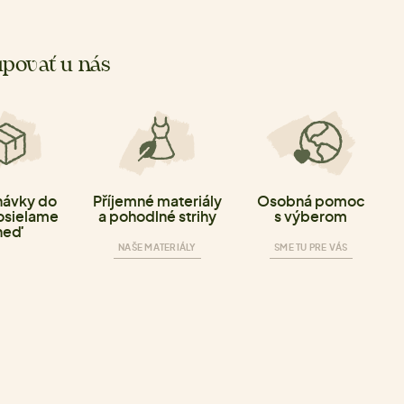
povať u nás
ávky do
Příjemné materiály
Osobná pomoc
osielame
a pohodlné strihy
s výberom
neď
NAŠE MATERIÁLY
SME TU PRE VÁS