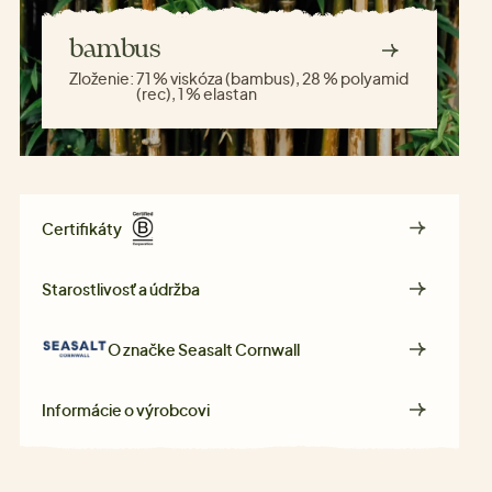
bambus
Zloženie:
71 % viskóza (bambus), 28 % polyamid
(rec), 1 % elastan
Certifikáty
Starostlivosť a údržba
O značke
Seasalt Cornwall
Informácie o výrobcovi