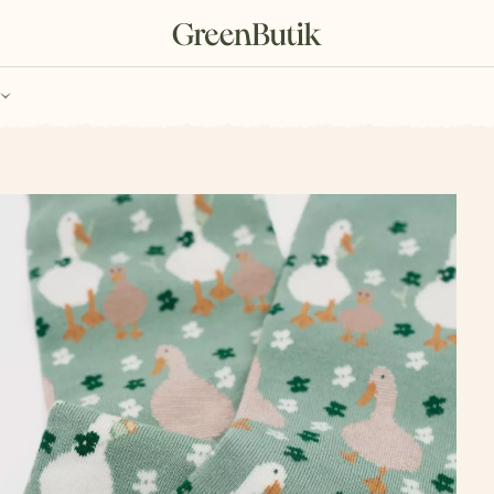
ch
Poukazy