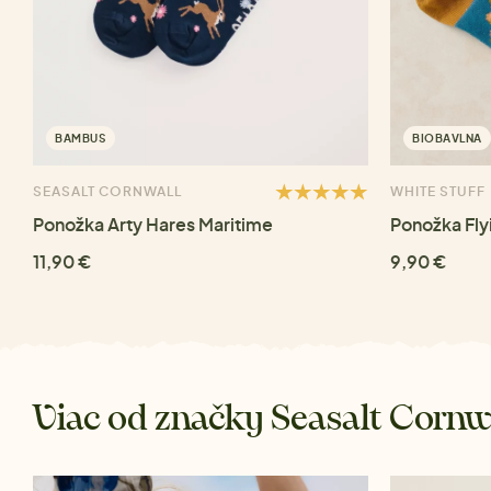
BAMBUS
BIOBAVLNA
SEASALT CORNWALL
WHITE STUFF
Ponožka Arty Hares Maritime
Ponožka Fly
11,90 €
9,90 €
Viac od značky Seasalt Cornw