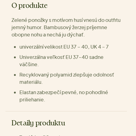
O produkte
Zelené ponožky s motívom husí vnesú do outfitu
jemný humor. Bambusový žerzej príjemne
obopne nohu a nechá ju dýchať.
univerzální velikost EU 37 – 40, UK 4 – 7
Univerzálna veľkosť EU 37–40 sadne
väčšine.
Recyklovaný polyamid zlepšuje odolnosť
materiálu.
Elastan zabezpečí pevné, no pohodlné
priliehanie.
Detaily produktu