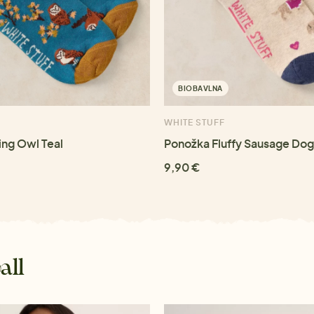
BIOBAVLNA
WHITE STUFF
ing Owl Teal
Ponožka Fluffy Sausage Dog
9,90 €
all