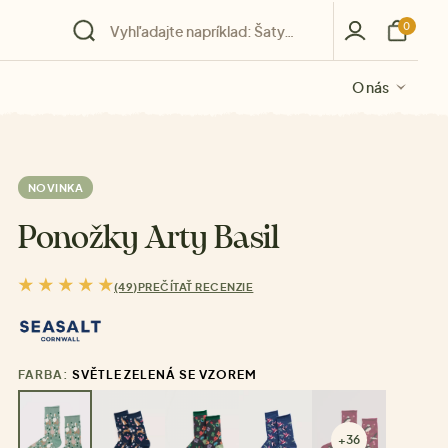
0
O nás
O nás
O nás
O nás
O nás
NOVINKA
Ponožky Arty Basil
(49)
PREČÍTAŤ RECENZIE
FARBA:
SVĚTLE ZELENÁ SE VZOREM
+36