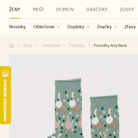
ŽENY
MUŽI
DOMOV
DARČEKY
ZĽAVY
Novinky
Novinky
Kategórie
Pre ženy
Zľavy ženy
Oblečenie
Oblečenie
Pre mužov
Značky
Zľavy muži
Doplnky
Značky
Zľavy
Darčeky pre deti
Zľavy
Značky
Pre všetký
Zľavy
Ženy
Oblečenie
Ponožky
Ponožky Arty Basil