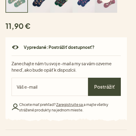
11,90 €
Vypredané: Postrážiť dostupnosť?
Zanechajte nám tu svoj e-mail a my sa vám ozveme
hneď, ako bude opäť k dispozícii.
Postrážiť
Chcete mať prehľad?
Zaregistrujte sa
a majte všetky
strážené produkty na jednom mieste.