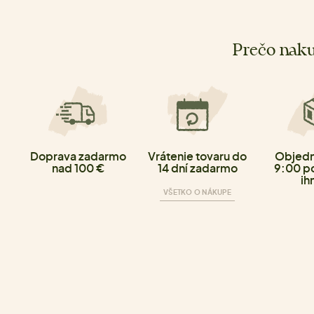
Prečo naku
Doprava zadarmo
Vrátenie tovaru do
Objedn
nad 100 €
14 dní zadarmo
9:00 p
ih
VŠETKO O NÁKUPE