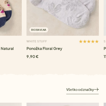
BIOBAVLNA
WHITE STUFF
S
 Natural
Ponožka Floral Grey
P
9,90 €
1
Všetko od značky