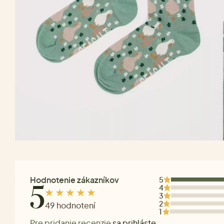
Hodnotenie zákazníkov
5
4
5
3
2
49 hodnotení
1
Pre pridanie recenzie
sa prihláste
.