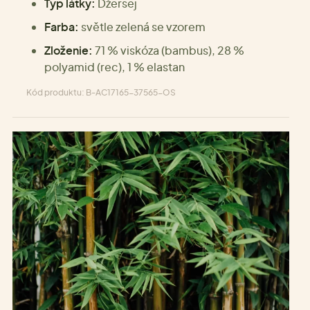
Typ látky:
Džersej
Farba:
světle zelená se vzorem
Zloženie:
71 % viskóza (bambus), 28 %
polyamid (rec), 1 % elastan
Kód produktu: B-AC17165-37565-OS