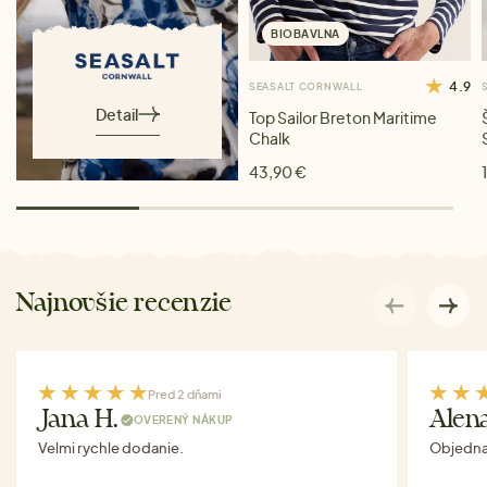
BIOBAVLNA
4.9
SEASALT CORNWALL
Detail
Top Sailor Breton Maritime
Chalk
43,90 €
Najnovšie recenzie
Pred 2 dňami
Jana H.
Alen
OVERENÝ NÁKUP
Velmi rychle dodanie.
Objednav