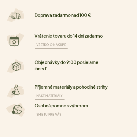
Doprava zadarmo nad 100 €
Vrátenie tovaru do 14 dní zadarmo
VŠETKO O NÁKUPE
Objednávky do 9:00 posielame
ihneď
Příjemné materiály a pohodlné strihy
NAŠE MATERIÁLY
Osobná pomoc s výberom
SME TU PRE VÁS