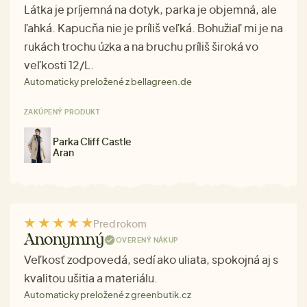
Látka je príjemná na dotyk, parka je objemná, ale
ľahká. Kapucňa nie je príliš veľká. Bohužiaľ mi je na
rukách trochu úzka a na bruchu príliš široká vo
veľkosti 12/L.
Automaticky preložené z bellagreen.de
ZAKÚPENÝ PRODUKT
Parka Cliff Castle
Aran
Pred rokom
Anonymný
OVERENÝ NÁKUP
Veľkosť zodpovedá, sedí ako uliata, spokojná aj s
kvalitou ušitia a materiálu.
Automaticky preložené z greenbutik.cz