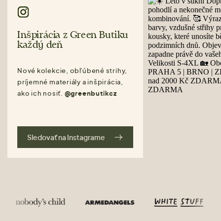
Inšpirácia z Green Butiku
každý deň
Nové kolekcie, obľúbené strihy,
príjemné materiály a inšpirácia,
ako ich nosiť.
@greenbutikcz
Sledovať na Instagrame