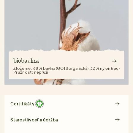
biobavlna
Zloženie:
68 % bavlna (GOTS organická), 32 % nylon (rec)
Pružnosť:
nepruží
Certifikáty
Starostlivosť a údržba