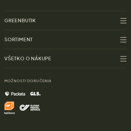
GREENBUTIK
O nás
SORTIMENT
Udržateľnosť
Zľavy
VŠETKO O NÁKUPE
Materiály
Ženy
Sprievodca veľkosťami
Kontakt
MOŽNOSTI DORUČENIA
Muži
Vrátenie tovaru zdarma
Značky
Domov
Doprava a platba
Pre médiá
Darčeky
Výhody nákupu u nás
Láskavý magazín