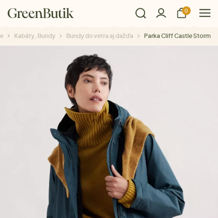
0
ie
Kabáty, Bundy
Bundy do vetra aj dažďa
Parka Cliff Castle Storm