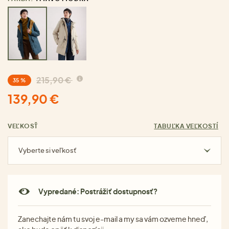
215,90 €
35 %
139,90 €
VEĽKOSŤ
TABUĽKA VEĽKOSTÍ
Vyberte si veľkosť
Vypredané: Postrážiť dostupnosť?
Zanechajte nám tu svoj e-mail a my sa vám ozveme hneď,