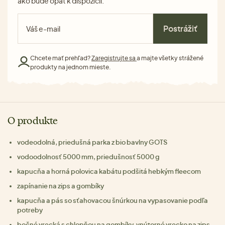
ako bude opäť k dispozícii.
Postrážiť
Chcete mať prehľad?
Zaregistrujte sa
a majte všetky strážené
produkty na jednom mieste.
O produkte
vodeodolná, priedušná parka z bio bavlny GOTS
vodoodolnosť 5000 mm, priedušnosť 5000 g
kapucňa a horná polovica kabátu podšitá hebkým fleecom
zapínanie na zips a gombíky
kapucňa a pás so sťahovacou šnúrkou na vypasovanie podľa
potreby
bočné vrecká s chlopňou na gombíky, vnútorné vrecko na zips