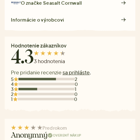
O značke
Seasalt Cornwall
Informácie o výrobcovi
Hodnotenie zákazníkov
4.3
3 hodnotenia
Pre pridanie recenzie
sa prihláste
.
5
2
4
0
3
1
2
0
1
0
Pred rokom
Anonymný
OVERENÝ NÁKUP