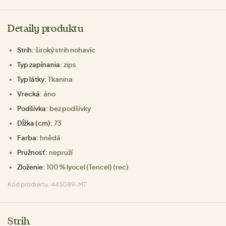
Detaily produktu
Strih:
široký strih nohavíc
Typ zapínania:
zips
Typ látky:
Tkanina
Vrecká:
áno
Podšívka:
bez podšívky
Dĺžka (cm):
73
Farba:
hnědá
Pružnosť:
nepruží
Zloženie:
100 % lyocel (Tencel) (rec)
Kód produktu: 445089-MT
Strih