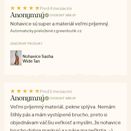
Pred 4 mesiacmi
Anonymný
OVERENÝ NÁKUP
Nohavice sú super a materiál veľmi príjemný.
Automaticky preložené z greenbutik.cz
ZAKÚPENÝ PRODUKT
Nohavice Sasha
Wide Tan
Pred 5 mesiacmi
Anonymný
OVERENÝ NÁKUP
Veľmi príjemný materiál, pekne splýva. Nemám
štíhly pás a mám vystúpené brucho, preto si
objednávam väčšiu veľkosť a myslím, že nohavice
brucho dobre maskujú a v páse ma neškrtia :-).