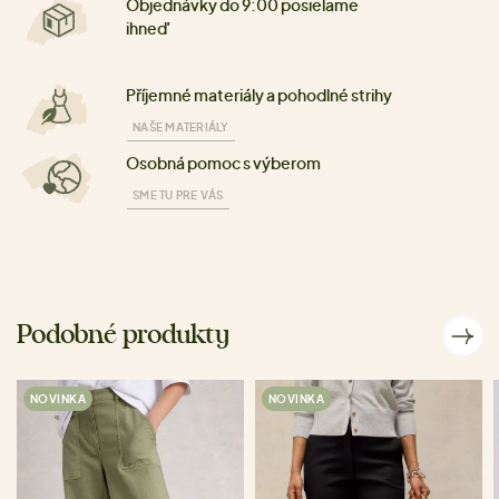
Objednávky do 9:00 posielame
ihneď
Příjemné materiály a pohodlné strihy
NAŠE MATERIÁLY
Osobná pomoc s výberom
SME TU PRE VÁS
Podobné produkty
NOVINKA
NOVINKA