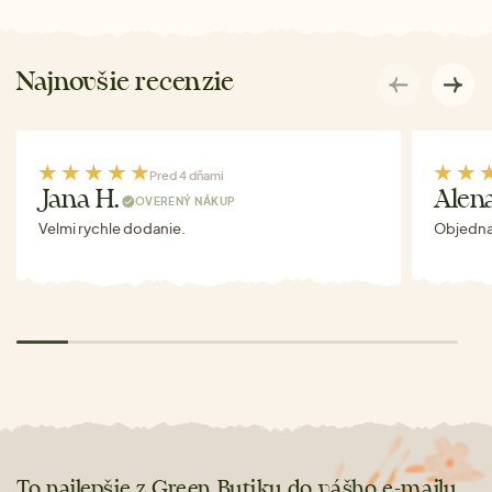
Najnovšie recenzie
Pred 4 dňami
Jana H.
Alen
OVERENÝ NÁKUP
Velmi rychle dodanie.
Objednav
To najlepšie z Green Butiku do vášho e-mailu