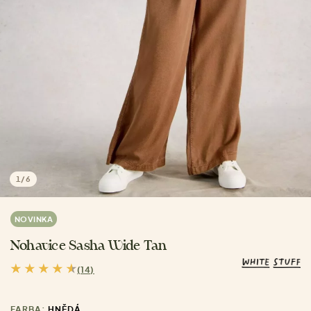
1
/
6
NOVINKA
Nohavice Sasha Wide Tan
(14)
FARBA:
HNĚDÁ