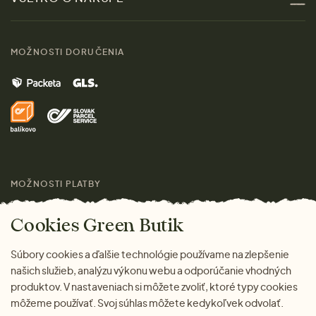
Materiály
Ženy
Sprievodca veľkosťami
Kontakt
MOŽNOSTI DORUČENIA
Muži
Vrátenie tovaru zdarma
Značky
Domov
Doprava a platba
Pre médiá
Darčeky
Výhody nákupu u nás
Láskavý magazín
MOŽNOSTI PLATBY
Cookies Green Butik
Súbory cookies a ďalšie technológie používame na zlepšenie
našich služieb, analýzu výkonu webu a odporúčanie vhodných
produktov. V nastaveniach si môžete zvoliť, ktoré typy cookies
môžeme používať. Svoj súhlas môžete kedykoľvek odvolať.