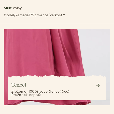
Strih:
volný
Model/ka meria 175 cm a nosí veľkosť M
Tencel
Zloženie:
100 % lyocel (Tencel) (rec)
Pružnosť:
nepruží