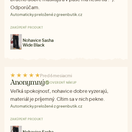
Odporúčam.
Automaticky preložené z greenbutik.cz
ZAKÚPENÝ PRODUKT
Nohavice Sasha
Wide Black
Pred 6 mesiacmi
Anonymný
OVERENÝ NÁKUP
Veľká spokojnosť, nohavice dobre vyzerajú,
materiál je príjemný. Cítim sa v nich pekne.
Automaticky preložené z greenbutik.cz
ZAKÚPENÝ PRODUKT
Nohavice Sasha