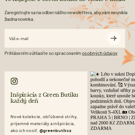
Zaregistrujte sa na odber nášho newslettera, aby vám neunikla
žiadna novinka.
Váš e-mail
Prihlásením súhlasíte so spracovaním
osobných údajov
.
Inšpirácia z Green Butiku
každý deň
Nové kolekcie, obľúbené strihy,
príjemné materiály a inšpirácia,
ako ich nosiť.
@greenbutikcz