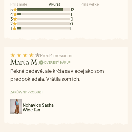
Príliš malé
Akurát
Príliš veľké
5
12
4
1
3
0
2
0
1
1
Pred 4 mesiacmi
Marta M.
OVERENÝ NÁKUP
Pekné padavé, ale krčia sa viacej ako som
predpokladala. Vrátila som ich.
ZAKÚPENÝ PRODUKT
Nohavice Sasha
Wide Tan