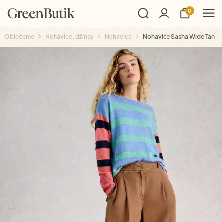
0
Oblečenie
Nohavice, džínsy
Nohavice
Nohavice Sasha Wide Tan