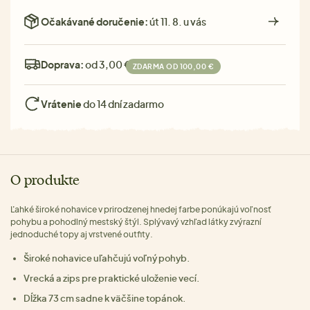
Očakávané doručenie:
út 11. 8. u vás
Doprava:
od 3,00 €
ZDARMA OD 100,00 €
Vrátenie
do 14 dní zadarmo
O produkte
Ľahké široké nohavice v prirodzenej hnedej farbe ponúkajú voľnosť
pohybu a pohodlný mestský štýl. Splývavý vzhľad látky zvýrazní
jednoduché topy aj vrstvené outfity.
Široké nohavice uľahčujú voľný pohyb.
Vrecká a zips pre praktické uloženie vecí.
Dĺžka 73 cm sadne k väčšine topánok.