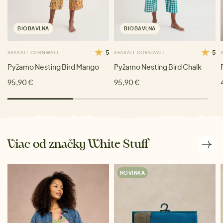
BIOBAVLNA
BIOBAVLNA
5
5
SEASALT CORNWALL
SEASALT CORNWALL
Pyžamo Nesting Bird Mango
Pyžamo Nesting Bird Chalk
95,90 €
95,90 €
Viac od značky White Stuff
NOVINKA