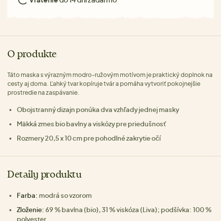
O produkte
Táto maska s výrazným modro‑ružovým motívom je praktický doplnok na
cesty aj doma. Ľahký tvar kopíruje tvár a pomáha vytvoriť pokojnejšie
prostredie na zaspávanie.
Obojstranný dizajn ponúka dva vzhľady jednej masky
Mäkká zmes bio bavlny a viskózy pre priedušnosť
Rozmery 20,5 x 10 cm pre pohodlné zakrytie očí
Detaily produktu
Farba:
modrá so vzorom
Zloženie:
69 % bavlna (bio), 31 % viskóza (Liva); podšívka: 100 %
polyester.