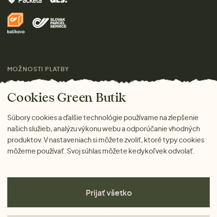
Domov
Doprava a platba
Pre médiá
Darčeky
Výhody nákupu u nás
Láskavý magazín
MOŽNOSTI PLATBY
Cookies Green Butik
Súbory cookies a ďalšie technológie používame na zlepšenie
našich služieb, analýzu výkonu webu a odporúčanie vhodných
produktov. V nastaveniach si môžete zvoliť, ktoré typy cookies
môžeme používať. Svoj súhlas môžete kedykoľvek odvolať.
Prijať všetko