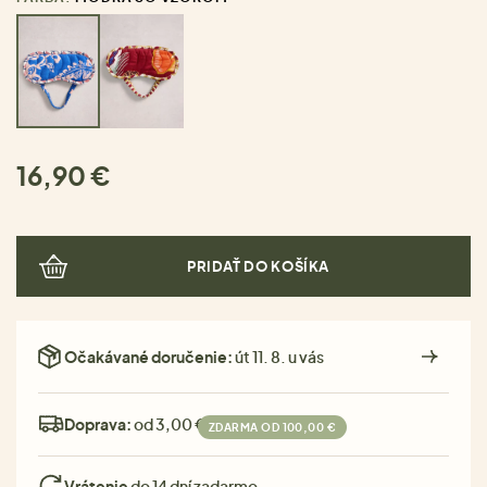
16,90 €
PRIDAŤ DO KOŠÍKA
Očakávané doručenie:
út 11. 8. u vás
Doprava:
od 3,00 €
ZDARMA OD 100,00 €
Vrátenie
do 14 dní zadarmo