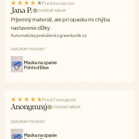
Pred mesiacom
Jana P.
OVERENÝ NÁKUP
Príjemný materiál, ale pri opasku mi chýba
nastavenie dĺžky.
Automaticky preložené z greenbutik.cz
ZAKÚPENÝ PRODUKT
Maska na spanie
Printed Blue
Pred 7 mesiacmi
Anonymný
OVERENÝ NÁKUP
ZAKÚPENÝ PRODUKT
Maska na spanie