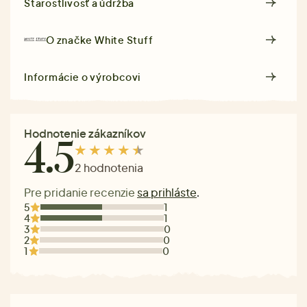
Starostlivosť a údržba
O značke
White Stuff
Informácie o výrobcovi
Hodnotenie zákazníkov
4.5
2 hodnotenia
Pre pridanie recenzie
sa prihláste
.
5
1
4
1
3
0
2
0
1
0