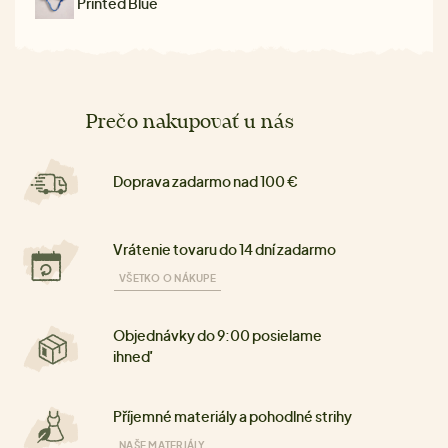
Printed Blue
Prečo nakupovať u nás
Doprava zadarmo nad 100 €
Vrátenie tovaru do 14 dní zadarmo
VŠETKO O NÁKUPE
Objednávky do 9:00 posielame
ihneď
Příjemné materiály a pohodlné strihy
NAŠE MATERIÁLY