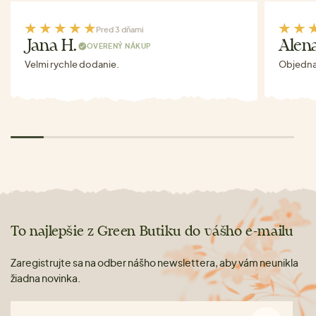
Pred 3 dňami
Jana H.
Alen
OVERENÝ NÁKUP
Velmi rychle dodanie.
Objednav
To najlepšie z Green Butiku do vášho e-mailu
Zaregistrujte sa na odber nášho newslettera, aby vám neunikla
žiadna novinka.