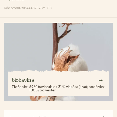
Kód produktu: 444878-BM-OS
biobavlna
Zloženie:
69 % bavlna (bio), 31 % viskóza (Liva); podšívka:
100 % polyester.