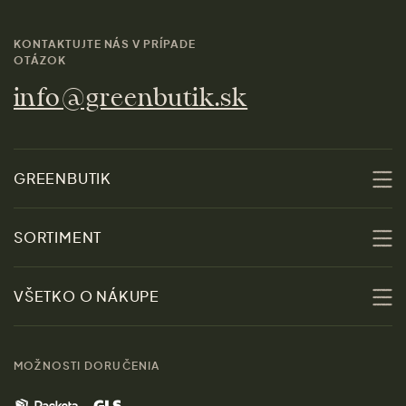
KONTAKTUJTE NÁS V PRÍPADE
OTÁZOK
info@greenbutik.sk
GREENBUTIK
O nás
SORTIMENT
Udržateľnosť
Zľavy
VŠETKO O NÁKUPE
Materiály
Ženy
Sprievodca veľkosťami
Kontakt
MOŽNOSTI DORUČENIA
Muži
Vrátenie tovaru zdarma
Značky