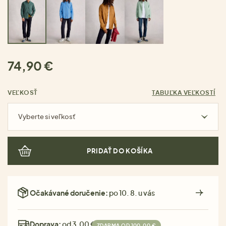
74,90 €
VEĽKOSŤ
TABUĽKA VEĽKOSTÍ
Vyberte si veľkosť
PRIDAŤ DO KOŠÍKA
Očakávané doručenie:
po 10. 8. u vás
Doprava:
od 3,00 €
ZDARMA OD 100,00 €