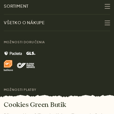
O nás
SORTIMENT
Udržateľnosť
Zľavy
VŠETKO O NÁKUPE
Materiály
Ženy
Sprievodca veľkosťami
Kontakt
MOŽNOSTI DORUČENIA
Muži
Vrátenie tovaru zdarma
Značky
Domov
Doprava a platba
Pre médiá
Darčeky
Výhody nákupu u nás
Láskavý magazín
MOŽNOSTI PLATBY
Cookies Green Butik