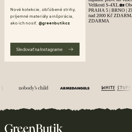
Nové kolekcie, obľúbené strihy,
príjemné materiály a inšpirácia,
ako ich nosiť.
@greenbutikcz
Sledovať na Instagrame