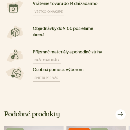
Vrátenie tovaru do 14 dní zadarmo
VŠETKO O NÁKUPE
Objednávky do 9:00 posielame
ihneď
Příjemné materiály a pohodlné strihy
NAŠE MATERIÁLY
Osobná pomoc s výberom
SME TU PRE VÁS
Podobné produkty