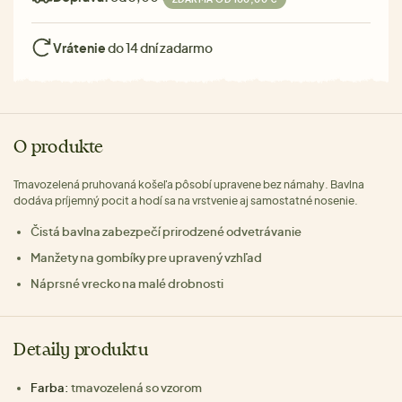
Vrátenie
do 14 dní zadarmo
O produkte
Tmavozelená pruhovaná košeľa pôsobí upravene bez námahy. Bavlna
dodáva príjemný pocit a hodí sa na vrstvenie aj samostatné nosenie.
Čistá bavlna zabezpečí prirodzené odvetrávanie
Manžety na gombíky pre upravený vzhľad
Náprsné vrecko na malé drobnosti
Detaily produktu
Farba:
tmavozelená so vzorom