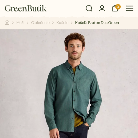
0
Muži
Oblečenie
Košele
Košeľa Bruton Dus Green