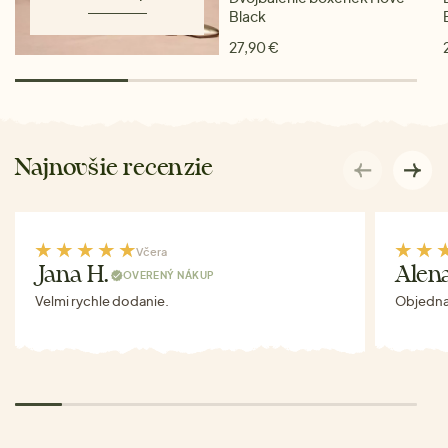
Black
27,90 €
Najnovšie recenzie
Včera
Jana H.
Alen
OVERENÝ NÁKUP
Velmi rychle dodanie.
Objednav