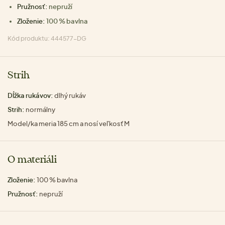
Pružnosť:
nepruží
Zloženie:
100 % bavlna
Kód produktu: 444577-DG
Strih
Dĺžka rukávov:
dlhý rukáv
Strih:
normálny
Model/ka meria 185 cm a nosí veľkosť M
O materiáli
Zloženie:
100 % bavlna
Pružnosť:
nepruží