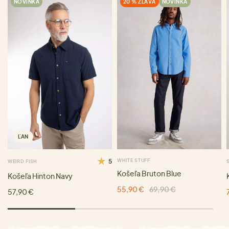
NOVINKA
20 % ZĽAVA
NOVINKA
ĽAN
5
WHITE STUFF
WEIRD FISH
Košeľa Bruton Blue
Košeľa Hinton Navy
55,90 €
69,90 €
57,90 €