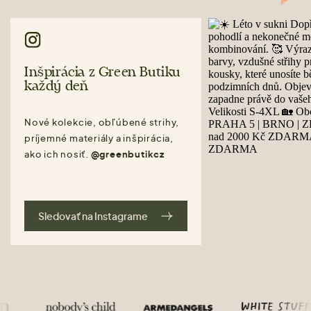
Inšpirácia z Green Butiku
každý deň
Nové kolekcie, obľúbené strihy,
príjemné materiály a inšpirácia,
ako ich nosiť.
@greenbutikcz
Sledovať na Instagrame