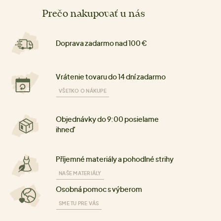
Prečo nakupovať u nás
Doprava zadarmo nad 100 €
Vrátenie tovaru do 14 dní zadarmo
VŠETKO O NÁKUPE
Objednávky do 9:00 posielame
ihneď
Příjemné materiály a pohodlné strihy
NAŠE MATERIÁLY
Osobná pomoc s výberom
SME TU PRE VÁS