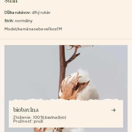
Strih
Dĺžka rukávov:
dlhý rukáv
Strih:
normálny
Model/ka má na sebe veľkosť M
biobavlna
Zloženie:
100 % bavlna (bio)
Pružnosť:
pruží