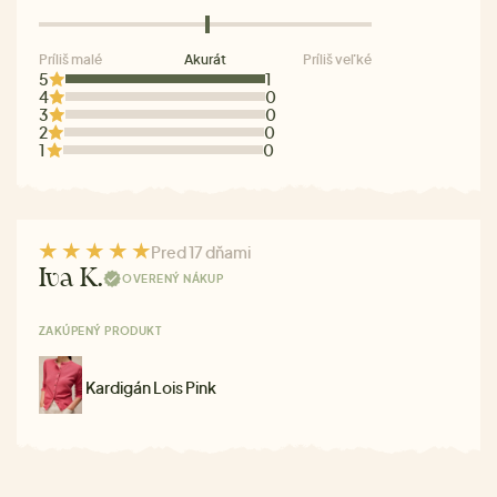
Príliš malé
Akurát
Príliš veľké
5
1
4
0
3
0
2
0
1
0
Pred 17 dňami
Iva K.
OVERENÝ NÁKUP
ZAKÚPENÝ PRODUKT
Kardigán Lois Pink