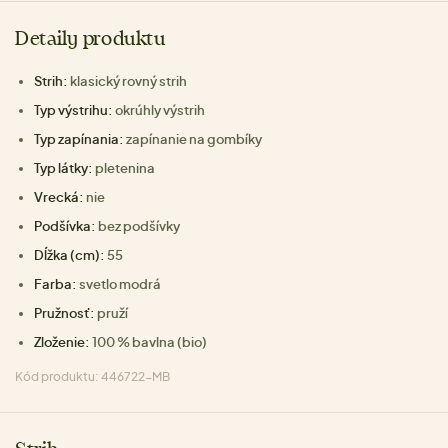
Detaily produktu
Strih:
klasický rovný strih
Typ výstrihu:
okrúhly výstrih
Typ zapínania:
zapínanie na gombíky
Typ látky:
pletenina
Vrecká:
nie
Podšívka:
bez podšívky
Dĺžka (cm):
55
Farba:
svetlo modrá
Pružnosť:
pruží
Zloženie:
100 % bavlna (bio)
Kód produktu: 446722-MB