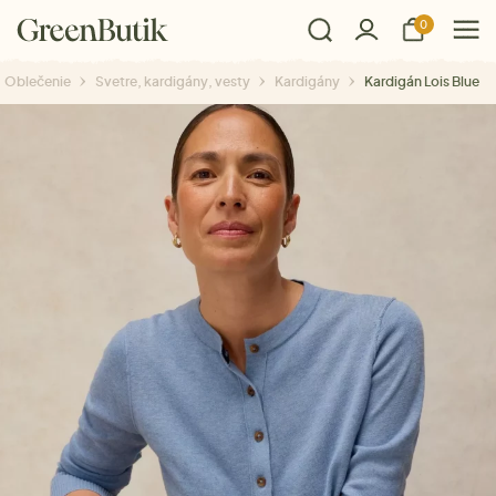
0
Oblečenie
Svetre, kardigány, vesty
Kardigány
Kardigán Lois Blue