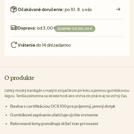
Očakávané doručenie:
po 10. 8. u vás
Doprava:
od 3,00 €
ZDARMA OD 100,00 €
Vrátenie
do 14 dní zadarmo
O produkte
Ľahký modrý kardigán s malým stojačikom pri krku a jemnou gombíkovou
légou. Tenšia pletenina sa skvele hodí ako vrstva do práce aj na voľný čas.
Bavlna s certifikáciou OCS 100 pre príjemný, jemný dotyk
Gombíkové zapínanie uľahčuje rýchle vrstvenie
Rebrované lemy pomáhajú držať tvar pri nosení