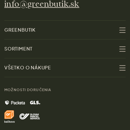
info@greenbutik.sk
GREENBUTIK
O nás
SORTIMENT
Udržateľnosť
Zľavy
VŠETKO O NÁKUPE
Materiály
Ženy
Sprievodca veľkosťami
Kontakt
MOŽNOSTI DORUČENIA
Muži
Vrátenie tovaru zdarma
Značky
Domov
Doprava a platba
Pre médiá
Darčeky
Výhody nákupu u nás