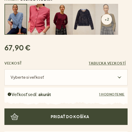
+2
67,90 €
VEĽKOSŤ
TABUĽKA VEĽKOSTÍ
Vyberte si veľkosť
Veľkosť sedí:
akurát
1 HODNOTENIE
PRIDAŤ DO KOŠÍKA