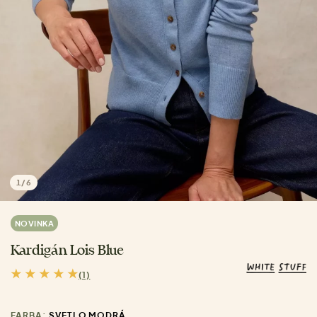
1
/
6
NOVINKA
Kardigán Lois Blue
(1)
FARBA:
SVETLO MODRÁ