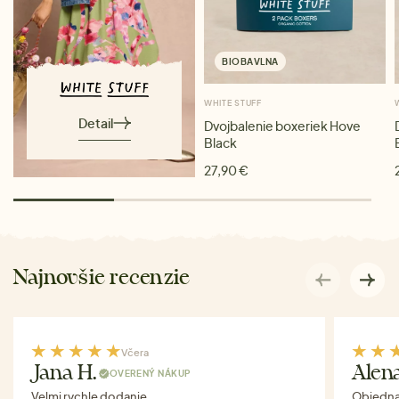
BIOBAVLNA
WHITE STUFF
Detail
Dvojbalenie boxeriek Hove
Black
27,90 €
Najnovšie recenzie
Včera
Jana H.
Alen
OVERENÝ NÁKUP
Velmi rychle dodanie.
Objednav