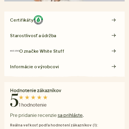
Certifikáty
Starostlivosť a údržba
O značke
White Stuff
Informácie o výrobcovi
Hodnotenie zákazníkov
5
1 hodnotenie
Pre pridanie recenzie
sa prihláste
.
Reálna veľkosť podľa hodnotení zákazníkov (1):