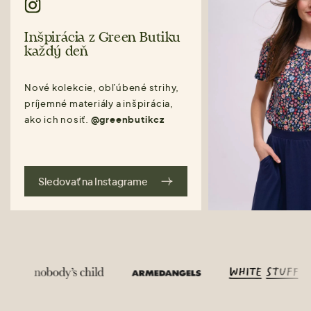
Inšpirácia z Green Butiku
každý deň
Nové kolekcie, obľúbené strihy,
príjemné materiály a inšpirácia,
ako ich nosiť.
@greenbutikcz
Sledovať na Instagrame