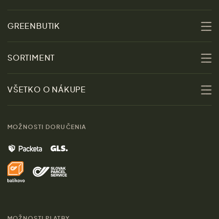
GREENBUTIK
O nás
SORTIMENT
Udržateľnosť
Zľavy
VŠETKO O NÁKUPE
Materiály
Ženy
Sprievodca veľkosťami
Kontakt
MOŽNOSTI DORUČENIA
Muži
Vrátenie tovaru zdarma
Značky
Domov
Doprava a platba
Pre médiá
Darčeky
Výhody nákupu u nás
Láskavý magazín
MOŽNOSTI PLATBY