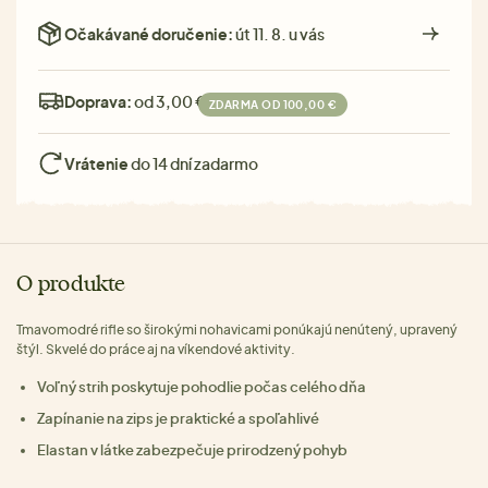
Očakávané doručenie:
út 11. 8. u vás
Doprava:
od 3,00 €
ZDARMA OD 100,00 €
Vrátenie
do 14 dní zadarmo
O produkte
Tmavomodré rifle so širokými nohavicami ponúkajú nenútený, upravený
štýl. Skvelé do práce aj na víkendové aktivity.
Voľný strih poskytuje pohodlie počas celého dňa
Zapínanie na zips je praktické a spoľahlivé
Elastan v látke zabezpečuje prirodzený pohyb