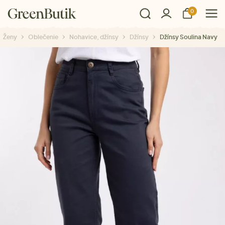
0
Ženy
Oblečenie
Nohavice, džínsy
Džínsy
Džínsy Soulina Navy