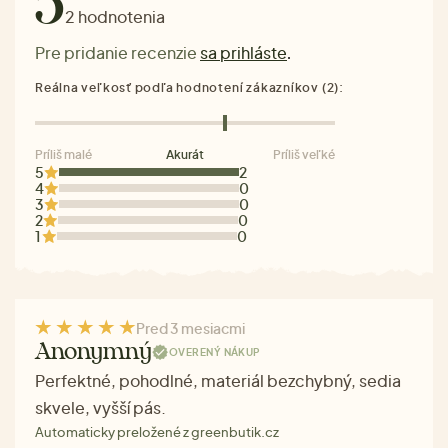
5
2 hodnotenia
Pre pridanie recenzie
sa prihláste
.
Reálna veľkosť podľa hodnotení zákazníkov (2):
Príliš malé
Akurát
Príliš veľké
5
2
4
0
3
0
2
0
1
0
Pred 3 mesiacmi
Anonymný
OVERENÝ NÁKUP
Perfektné, pohodlné, materiál bezchybný, sedia
skvele, vyšší pás.
Automaticky preložené z greenbutik.cz