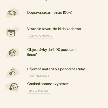
Doprava zadarmo nad 100 €
Vrátenie tovaru do 14 dní zadarmo
VŠETKO O NÁKUPE
Objednávky do 9:00 posielame
ihneď
Příjemné materiály a pohodlné strihy
NAŠE MATERIÁLY
Osobná pomoc s výberom
SME TU PRE VÁS