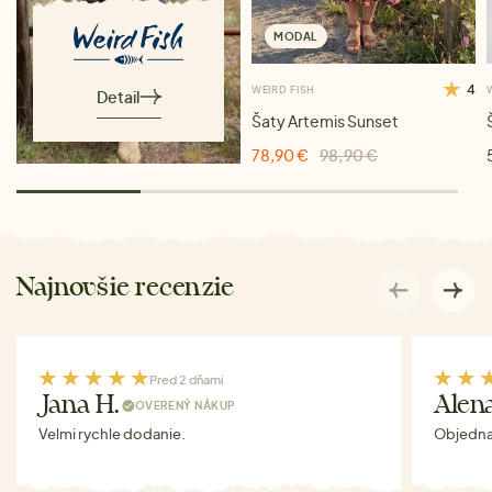
MODAL
4
WEIRD FISH
Detail
Šaty Artemis Sunset
78,90 €
98,90 €
Najnovšie recenzie
Pred 2 dňami
Jana H.
Alen
OVERENÝ NÁKUP
Velmi rychle dodanie.
Objednav