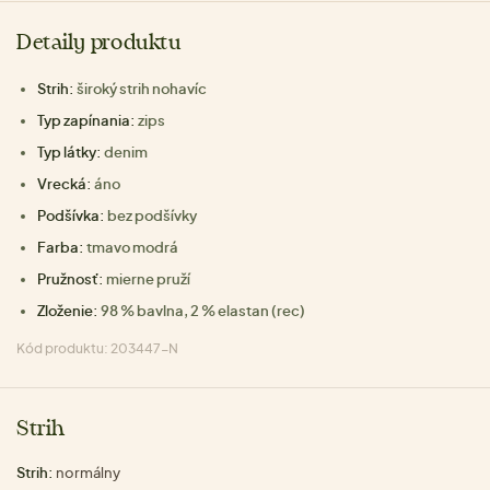
Detaily produktu
Strih:
široký strih nohavíc
Typ zapínania:
zips
Typ látky:
denim
Vrecká:
áno
Podšívka:
bez podšívky
Farba:
tmavo modrá
Pružnosť:
mierne pruží
Zloženie:
98 % bavlna, 2 % elastan (rec)
Kód produktu: 203447-N
Strih
Strih:
normálny