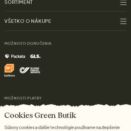
SORTIMENT
Udržateľnosť
Zľavy
VŠETKO O NÁKUPE
Materiály
Ženy
Sprievodca veľkosťami
Kontakt
MOŽNOSTI DORUČENIA
Muži
Vrátenie tovaru zdarma
Značky
Domov
Doprava a platba
Pre médiá
Darčeky
Výhody nákupu u nás
Láskavý magazín
MOŽNOSTI PLATBY
Cookies Green Butik
Súbory cookies a ďalšie technológie používame na zlepšenie