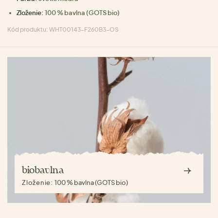
Zloženie:
100 % bavlna (GOTS bio)
Kód produktu: WHT00143-F260B3-OS
biobavlna
Zloženie:
100 % bavlna (GOTS bio)