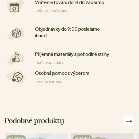
Vrátenie tovaru do 14 dní zadarmo
VŠETKO O NÁKUPE
Objednávky do 9:00 posielame
ihneď
Příjemné materiály a pohodlné strihy
NAŠE MATERIÁLY
Osobná pomoc s výberom
SME TU PRE VÁS
Podobné produkty
NOVINKA
NOVINKA