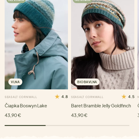
VLNA
BIOBAVLNA
4.8
4.5
SEASALT CORNWALL
SEASALT CORNWALL
Čiapka Boswyn Lake
Baret Bramble Jelly Goldfinch
43,90 €
43,90 €