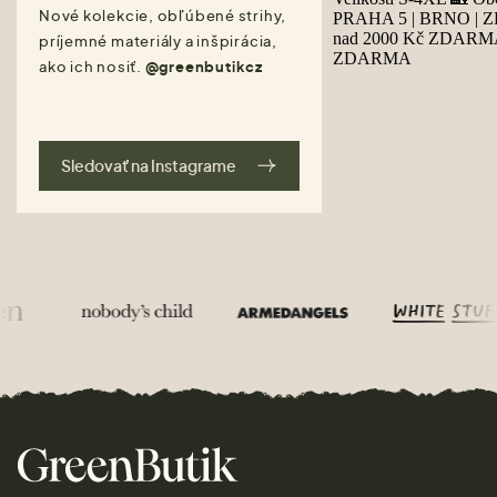
Nové kolekcie, obľúbené strihy,
príjemné materiály a inšpirácia,
ako ich nosiť.
@greenbutikcz
Sledovať na Instagrame