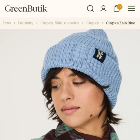
0
Ženy
Doplnky
Čiapky, šály, rukavice
Čiapky
Čiapka Zala Blue