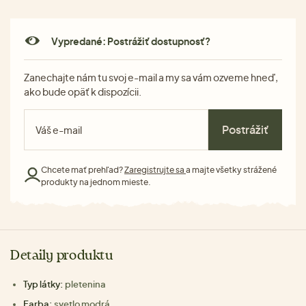
Vypredané: Postrážiť dostupnosť?
Zanechajte nám tu svoj e-mail a my sa vám ozveme hneď,
ako bude opäť k dispozícii.
Postrážiť
Chcete mať prehľad?
Zaregistrujte sa
a majte všetky strážené
produkty na jednom mieste.
Detaily produktu
Typ látky:
pletenina
Farba:
svetlo modrá