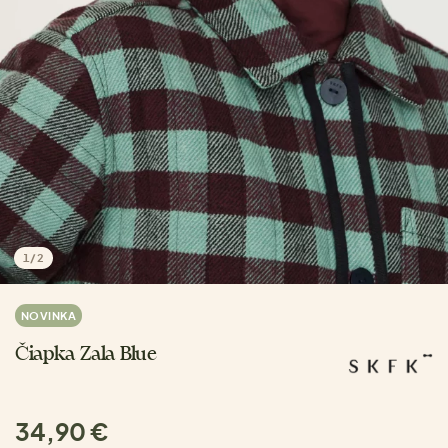
1
/
2
NOVINKA
Čiapka Zala Blue
34,90 €