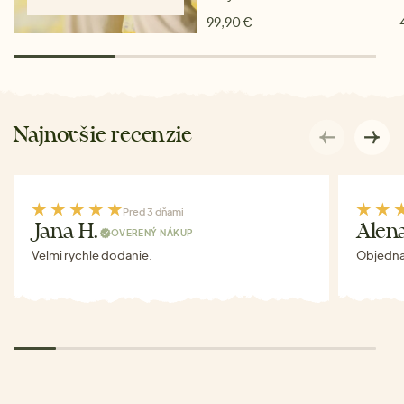
99,90 €
Najnovšie recenzie
Pred 3 dňami
Jana H.
Alen
OVERENÝ NÁKUP
Velmi rychle dodanie.
Objednav