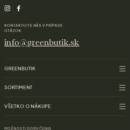
KONTAKTUJTE NÁS V PRÍPADE
OTÁZOK
info@greenbutik.sk
GREENBUTIK
O nás
SORTIMENT
Udržateľnosť
Zľavy
VŠETKO O NÁKUPE
Materiály
Ženy
Sprievodca veľkosťami
Kontakt
MOŽNOSTI DORUČENIA