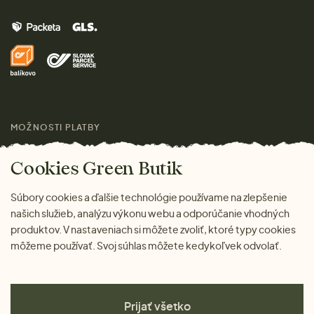
Muži
Vrátenie tovaru zdarma
Značky
Domov
Doprava a platba
Pre médiá
Darčeky
Výhody nákupu u nás
Láskavý magazín
MOŽNOSTI PLATBY
Cookies Green Butik
Súbory cookies a ďalšie technológie používame na zlepšenie
našich služieb, analýzu výkonu webu a odporúčanie vhodných
produktov. V nastaveniach si môžete zvoliť, ktoré typy cookies
môžeme používať. Svoj súhlas môžete kedykoľvek odvolať.
Prijať všetko