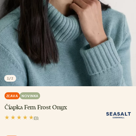
1
/
2
ZĽAVA
NOVINKA
Čiapka Fern Frost Onyx
(1)