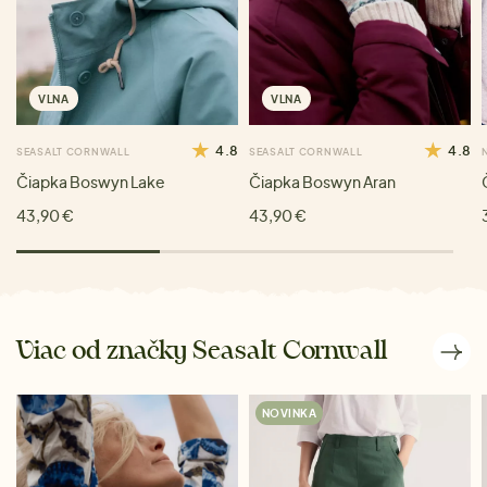
VLNA
VLNA
4.8
4.8
SEASALT CORNWALL
SEASALT CORNWALL
Čiapka Boswyn Lake
Čiapka Boswyn Aran
43,90 €
43,90 €
Viac od značky Seasalt Cornwall
NOVINKA