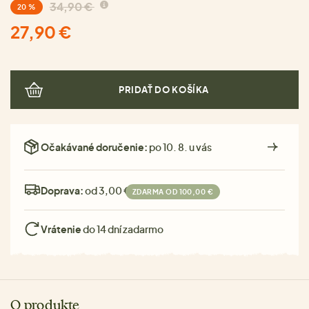
34,90 €
20 %
27,90 €
PRIDAŤ DO KOŠÍKA
Očakávané doručenie:
po 10. 8. u vás
Doprava:
od 3,00 €
ZDARMA OD 100,00 €
Vrátenie
do 14 dní zadarmo
O produkte