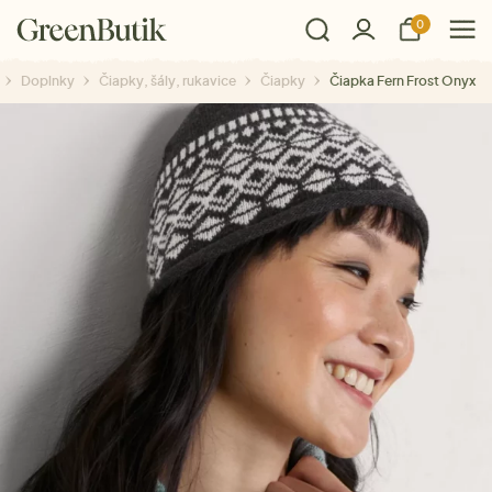
0
Doplnky
Čiapky, šály, rukavice
Čiapky
Čiapka Fern Frost Onyx