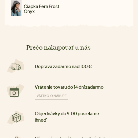
Čiapka Fern Frost
Onyx
Prečo nakupovať u nás
Doprava zadarmo nad 100 €
Vrátenie tovaru do 14 dní zadarmo
VŠETKO O NÁKUPE
Objednávky do 9:00 posielame
ihneď