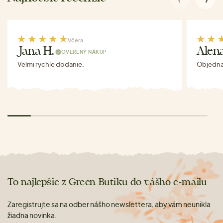
Včera
Jana H.
Alen
OVERENÝ NÁKUP
Velmi rychle dodanie.
Objednav
To najlepšie z Green Butiku do vášho e-mailu
Zaregistrujte sa na odber nášho newslettera, aby vám neunikla
žiadna novinka.