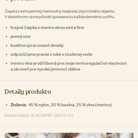
Čiapka z extra jemnej merinovlny hreje bez zbytočného objemu.
V diskrétnom vzore pôsobí upravene ku každodennému outfitu.
hrejivá čiapka s merino vlnou extra fine
jemný vzor
kvalitne spracované detaily
odporúčame pranie v ruke v studenej vode
merino vlna je obľúbená pre svoje termoregulačné vlastnosti
a zároveň pre vysokú jemnosť vlákna
Detaily produktu
Zloženie:
45 % nylon, 30 % bavlna, 25 % vlna (merino)
Kód produktu: B-AC28999-28505-OS