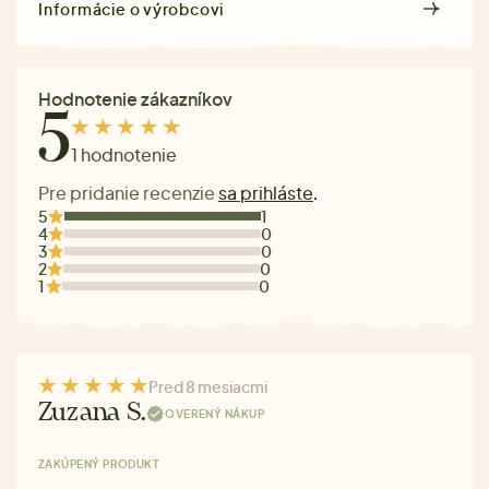
Informácie o výrobcovi
Hodnotenie zákazníkov
5
1 hodnotenie
Pre pridanie recenzie
sa prihláste
.
5
1
4
0
3
0
2
0
1
0
Pred 8 mesiacmi
Zuzana S.
OVERENÝ NÁKUP
ZAKÚPENÝ PRODUKT