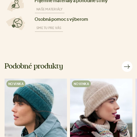
Příjemné materiály a pohodlné strihy
NAŠE MATERIÁLY
Osobná pomoc s výberom
SME TU PRE VÁS
Podobné produkty
NOVINKA
NOVINKA