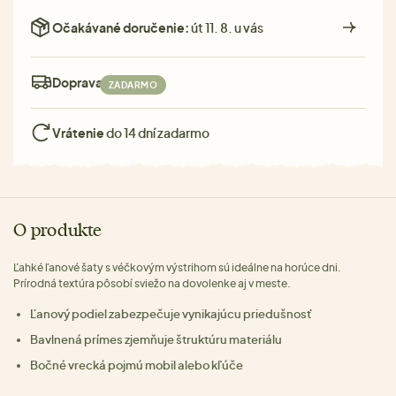
Očakávané doručenie:
út 11. 8. u vás
Doprava:
ZADARMO
Vrátenie
do 14 dní zadarmo
O produkte
Ľahké ľanové šaty s véčkovým výstrihom sú ideálne na horúce dni.
Prírodná textúra pôsobí sviežo na dovolenke aj v meste.
Ľanový podiel zabezpečuje vynikajúcu priedušnosť
Bavlnená prímes zjemňuje štruktúru materiálu
Bočné vrecká pojmú mobil alebo kľúče