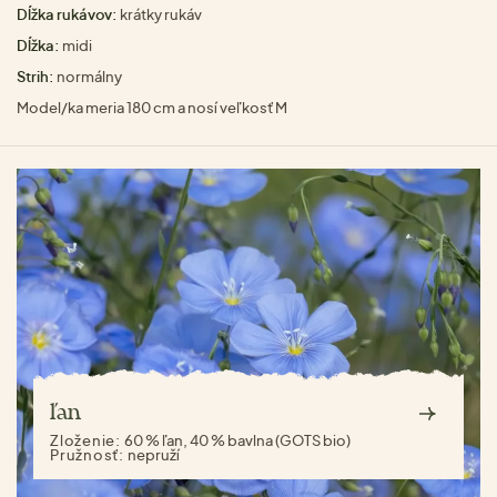
Dĺžka rukávov:
krátky rukáv
Dĺžka:
midi
Strih:
normálny
Model/ka meria 180 cm a nosí veľkosť M
ľan
Zloženie:
60 % ľan, 40 % bavlna (GOTS bio)
Pružnosť:
nepruží