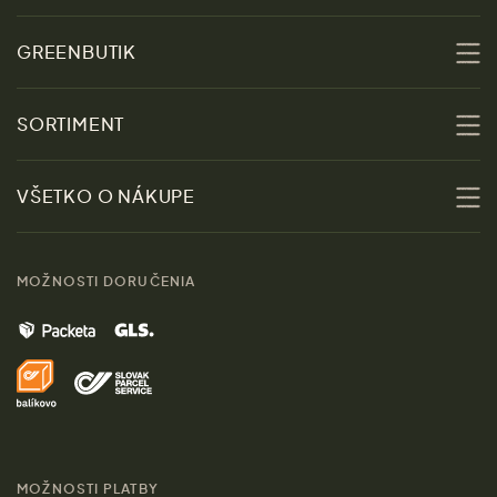
GREENBUTIK
O nás
SORTIMENT
Udržateľnosť
Zľavy
VŠETKO O NÁKUPE
Materiály
Ženy
Sprievodca veľkosťami
Kontakt
MOŽNOSTI DORUČENIA
Muži
Vrátenie tovaru zdarma
Značky
Domov
Doprava a platba
Pre médiá
Darčeky
Výhody nákupu u nás
Láskavý magazín
MOŽNOSTI PLATBY