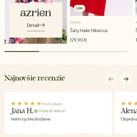
ĽAN
AZRIEN
Detail
Šaty Halie Hibiscus
129,90 €
Najnovšie recenzie
Pred 4 dňami
Jana H.
Alen
OVERENÝ NÁKUP
Velmi rychle dodanie.
Objednav