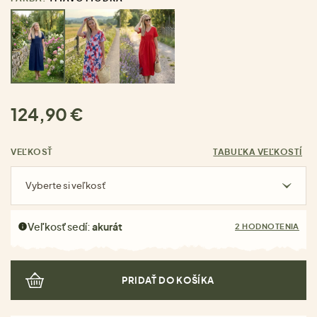
124,90 €
VEĽKOSŤ
TABUĽKA VEĽKOSTÍ
Vyberte si veľkosť
Veľkosť sedí:
akurát
2 HODNOTENIA
PRIDAŤ DO KOŠÍKA