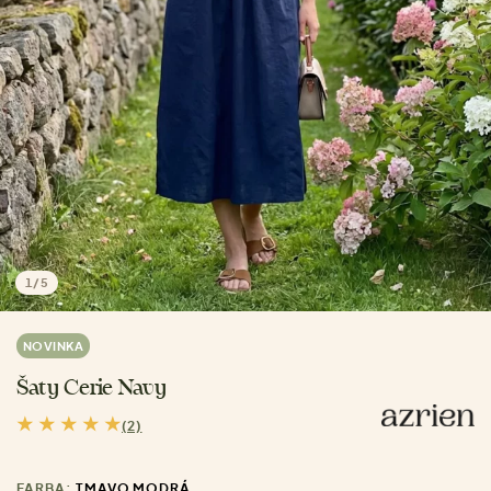
1
/
5
NOVINKA
Šaty Cerie Navy
(2)
FARBA:
TMAVO MODRÁ