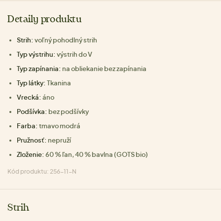
Detaily produktu
Strih:
voľný pohodlný strih
Typ výstrihu:
výstrih do V
Typ zapínania:
na obliekanie bez zapínania
Typ látky:
Tkanina
Vrecká:
áno
Podšívka:
bez podšívky
Farba:
tmavo modrá
Pružnosť:
nepruží
Zloženie:
60 % ľan, 40 % bavlna (GOTS bio)
Kód produktu: 256-11-N
Strih