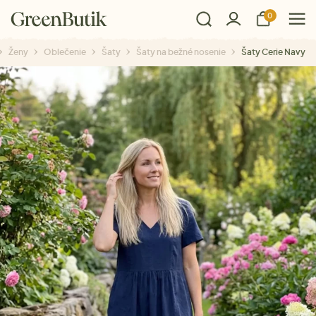
0
Ženy
Oblečenie
Šaty
Šaty na bežné nosenie
Šaty Cerie Navy