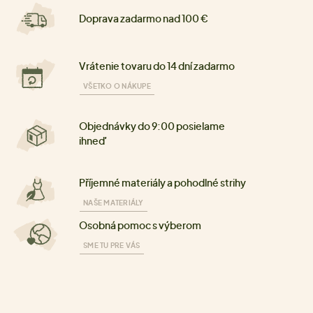
Doprava zadarmo nad 100 €
Vrátenie tovaru do 14 dní zadarmo
VŠETKO O NÁKUPE
Objednávky do 9:00 posielame
ihneď
Příjemné materiály a pohodlné strihy
NAŠE MATERIÁLY
Osobná pomoc s výberom
SME TU PRE VÁS