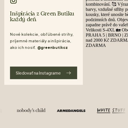
Inšpirácia z Green Butiku
každý deň
Nové kolekcie, obľúbené strihy,
príjemné materiály a inšpirácia,
ako ich nosiť.
@greenbutikcz
Sledovať na Instagrame