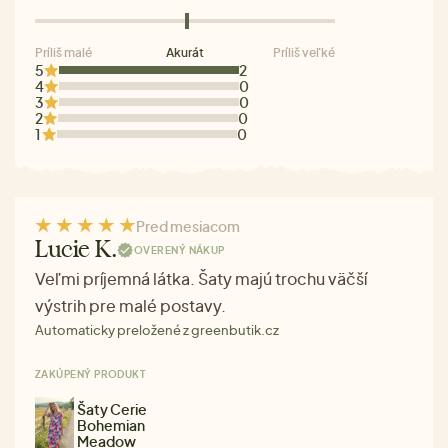
Príliš malé
Akurát
Príliš veľké
5
2
4
0
3
0
2
0
1
0
Pred mesiacom
Lucie K.
OVERENÝ NÁKUP
Veľmi príjemná látka. Šaty majú trochu väčší
výstrih pre malé postavy.
Automaticky preložené z greenbutik.cz
ZAKÚPENÝ PRODUKT
Šaty Cerie
Bohemian
Meadow