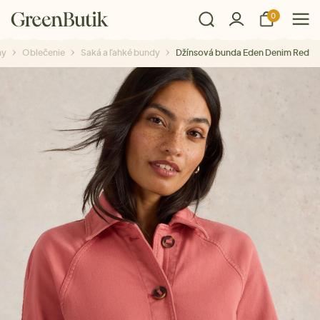
0
ny
Oblečenie
Saká a ľahké bundy
Džínsová bunda Eden Denim Red