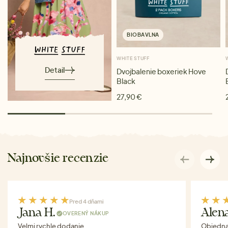
BIOBAVLNA
WHITE STUFF
Detail
Dvojbalenie boxeriek Hove
Black
27,90 €
Najnovšie recenzie
Pred 4 dňami
Jana H.
Alen
OVERENÝ NÁKUP
Velmi rychle dodanie.
Objednav