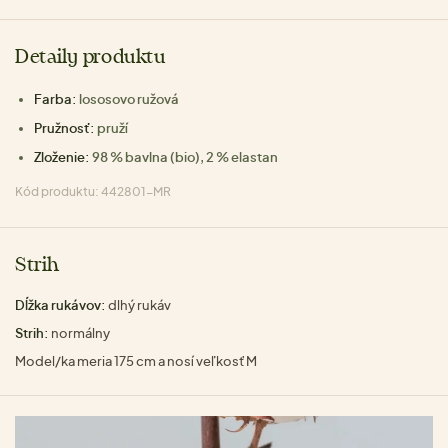
Detaily produktu
Farba:
lososovo ružová
Pružnosť:
pruží
Zloženie:
98 % bavlna (bio), 2 % elastan
Kód produktu: 442801-MR
Strih
Dĺžka rukávov:
dlhý rukáv
Strih:
normálny
Model/ka meria 175 cm a nosí veľkosť M