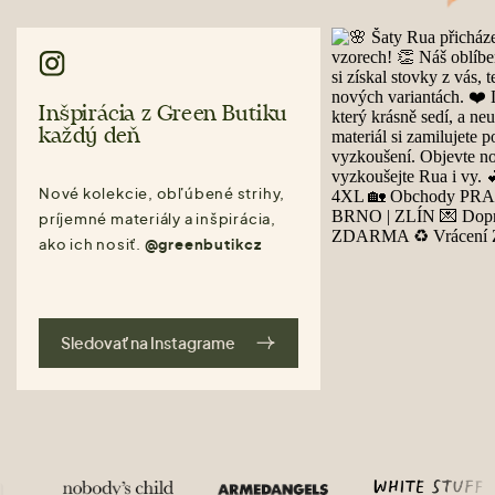
Inšpirácia z Green Butiku
každý deň
Nové kolekcie, obľúbené strihy,
príjemné materiály a inšpirácia,
ako ich nosiť.
@greenbutikcz
Sledovať na Instagrame