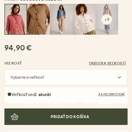
+3
94,90 €
VEĽKOSŤ
TABUĽKA VEĽKOSTÍ
Vyberte si veľkosť
Veľkosť sedí:
akurát
34 HODNOTENÍ
PRIDAŤ DO KOŠÍKA