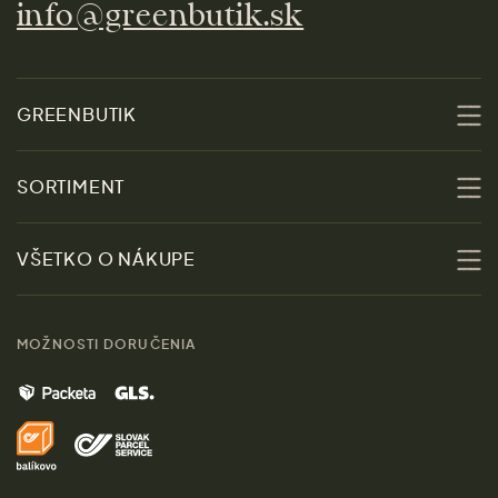
info@greenbutik.sk
GREENBUTIK
O nás
SORTIMENT
Udržateľnosť
Zľavy
VŠETKO O NÁKUPE
Materiály
Ženy
Sprievodca veľkosťami
Kontakt
MOŽNOSTI DORUČENIA
Muži
Vrátenie tovaru zdarma
Značky
Domov
Doprava a platba
Pre médiá
Darčeky
Výhody nákupu u nás