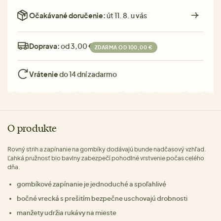
Očakávané doručenie:
út 11. 8. u vás
Doprava:
od 3,00 €
ZDARMA OD 100,00 €
Vrátenie
do 14 dní zadarmo
O produkte
Rovný strih a zapínanie na gombíky dodávajú bunde nadčasový vzhľad.
Ľahká pružnosť bio bavlny zabezpečí pohodlné vrstvenie počas celého
dňa.
gombíkové zapínanie je jednoduché a spoľahlivé
bočné vrecká s prešitím bezpečne uschovajú drobnosti
manžety udržia rukávy na mieste