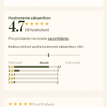
Hodnotenie zákazníkov
4.7
58 hodnotení
Pre pridanie recenzie
sa prihláste
.
Reálna veľkosť podľa hodnotení zákazníkov (34):
Príliš malé
Akurát
Príliš veľké
5
47
4
7
3
1
2
1
1
2
Pred 19 dňami