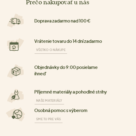
Prečo nakupovať u nás
Doprava zadarmo nad 100 €
Vrátenie tovaru do 14 dní zadarmo
VŠETKO O NÁKUPE
Objednávky do 9:00 posielame
ihneď
Příjemné materiály a pohodlné strihy
NAŠE MATERIÁLY
Osobná pomoc s výberom
SME TU PRE VÁS