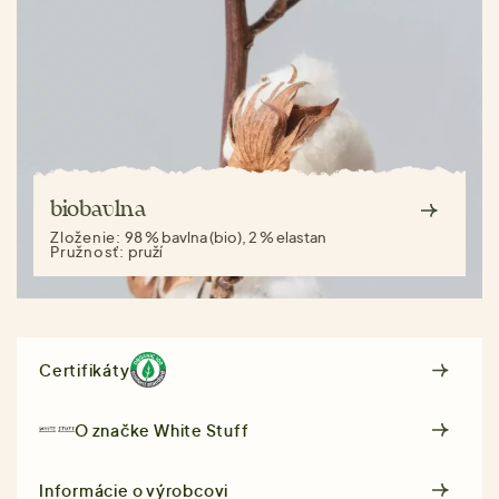
biobavlna
Zloženie:
98 % bavlna (bio), 2 % elastan
Pružnosť:
pruží
Certifikáty
O značke
White Stuff
Informácie o výrobcovi