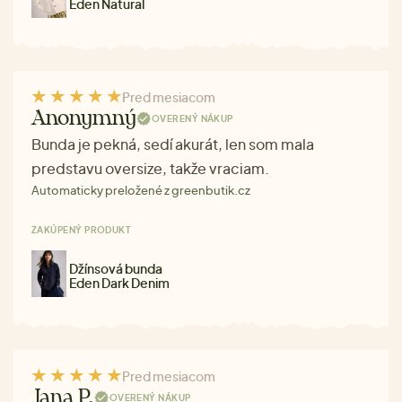
Eden Natural
Pred mesiacom
Anonymný
OVERENÝ NÁKUP
Bunda je pekná, sedí akurát, len som mala
predstavu oversize, takže vraciam.
Automaticky preložené z greenbutik.cz
ZAKÚPENÝ PRODUKT
Džínsová bunda
Eden Dark Denim
Pred mesiacom
Jana P.
OVERENÝ NÁKUP