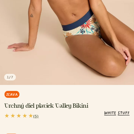
1
/
7
ZĽAVA
Vrchný diel plaviek Valley Bikini
(5)