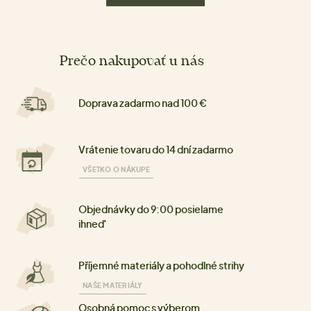
Prečo nakupovať u nás
Doprava zadarmo nad 100 €
Vrátenie tovaru do 14 dní zadarmo
VŠETKO O NÁKUPE
Objednávky do 9:00 posielame
ihneď
Příjemné materiály a pohodlné strihy
NAŠE MATERIÁLY
Osobná pomoc s výberom