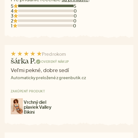
5
5
4
0
3
0
2
0
1
0
Pred rokom
šárka P.
OVERENÝ NÁKUP
Veľmi pekné, dobre sedí
Automaticky preložené z greenbutik.cz
ZAKÚPENÝ PRODUKT
Vrchný diel
plaviek Valley
Bikini