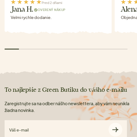
Pred 2 dňami
Jana H.
Alen
OVERENÝ NÁKUP
Velmi rychle dodanie.
Objednav
To najlepšie z Green Butiku do vášho e-mailu
Zaregistrujte sa na odber nášho newslettera, aby vám neunikla
žiadna novinka.
Váš e-mail