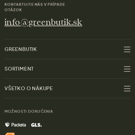
KONTAKTUJTE NÁS V PRÍPADE
OTÁZOK
info@greenbutik.sk
GREENBUTIK
O nás
SORTIMENT
Udržateľnosť
Zľavy
VŠETKO O NÁKUPE
Materiály
Ženy
Sprievodca veľkosťami
Kontakt
MOŽNOSTI DORUČENIA
Muži
Vrátenie tovaru zdarma
Značky
Domov
Doprava a platba