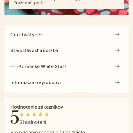
Pružnosť:
pruží
Certifikáty
Starostlivosť a údržba
O značke
White Stuff
Informácie o výrobcovi
Hodnotenie zákazníkov
5
5 hodnotení
Pre pridanie recenzie
sa prihláste
.