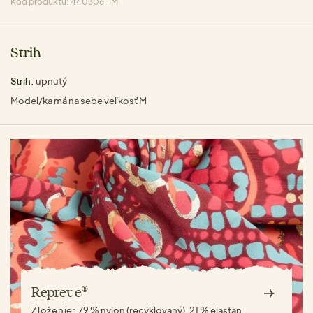
Kód produktu: 440306-IM
Strih
Strih:
upnutý
Model/ka má na sebe veľkosť M
Repreve®
Zloženie:
79 % nylon (recyklovaný), 21 % elastan