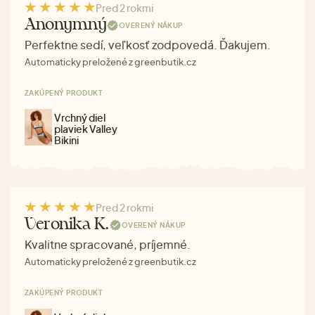
Pred 2 rokmi
Anonymný
OVERENÝ NÁKUP
Perfektne sedí, veľkosť zodpovedá. Ďakujem.
Automaticky preložené z greenbutik.cz
ZAKÚPENÝ PRODUKT
Vrchný diel
plaviek Valley
Bikini
Pred 2 rokmi
Veronika K.
OVERENÝ NÁKUP
Kvalitne spracované, príjemné.
Automaticky preložené z greenbutik.cz
ZAKÚPENÝ PRODUKT