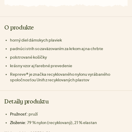
O produkte
horný diel dámskych plaviek
padnúci strih so zaväzovaním za krkom aj na chrbte
polstrované košíčky
krásny vzor aj farebné prevedenie
Repreve® je značka recyklovaného nylonu vyrábaného
spoločnosťou Unifi z recyklovaných plastov
Detaily produktu
Pružnosť:
pruží
Zloženie:
79 % nylon (recyklovaný), 21 % elastan