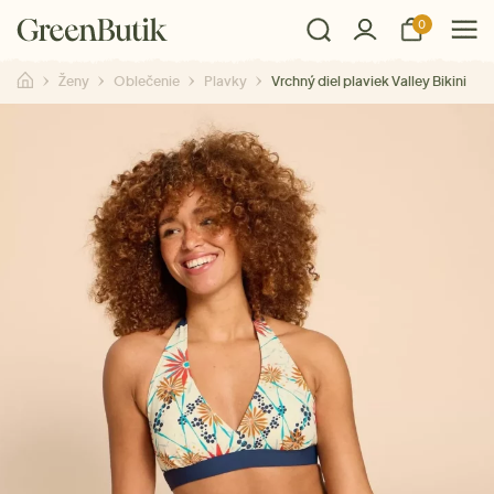
0
Ženy
Oblečenie
Plavky
Vrchný diel plaviek Valley Bikini