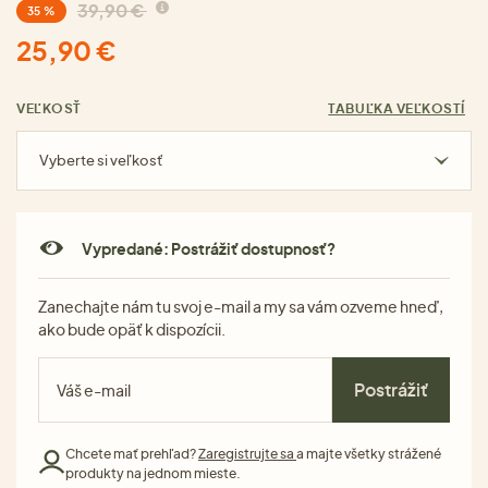
39,90 €
35 %
25,90 €
VEĽKOSŤ
TABUĽKA VEĽKOSTÍ
Vyberte si veľkosť
Vypredané: Postrážiť dostupnosť?
Zanechajte nám tu svoj e-mail a my sa vám ozveme hneď,
ako bude opäť k dispozícii.
Postrážiť
Chcete mať prehľad?
Zaregistrujte sa
a majte všetky strážené
produkty na jednom mieste.