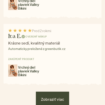
Vrchný diel
plaviek Valley
Bikini
Pred 2 rokmi
Iva E.
OVERENÝ NÁKUP
Krásne sedí, kvalitný materiál
Automaticky preložené z greenbutik.cz
ZAKÚPENÝ PRODUKT
Vrchný diel
plaviek Valley
Bikini
Zobraziť viac