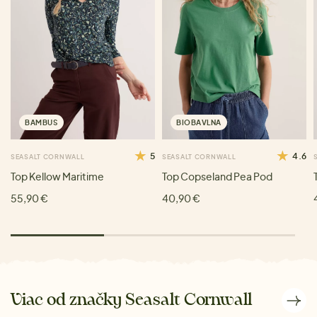
BAMBUS
BIOBAVLNA
5
4.6
SEASALT CORNWALL
SEASALT CORNWALL
Top Kellow Maritime
Top Copseland Pea Pod
55,90 €
40,90 €
Viac od značky Seasalt Cornwall