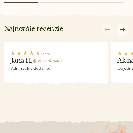
Najnovšie recenzie
Včera
Jana H.
Alen
OVERENÝ NÁKUP
Velmi rychle dodanie.
Objednav