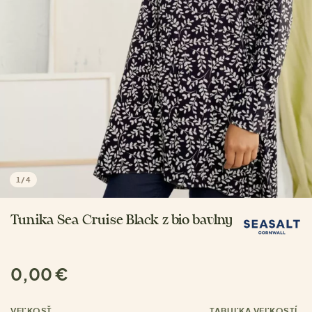
1
/
4
Tunika Sea Cruise Black z bio bavlny
0,00 €
VEĽKOSŤ
TABUĽKA VEĽKOSTÍ