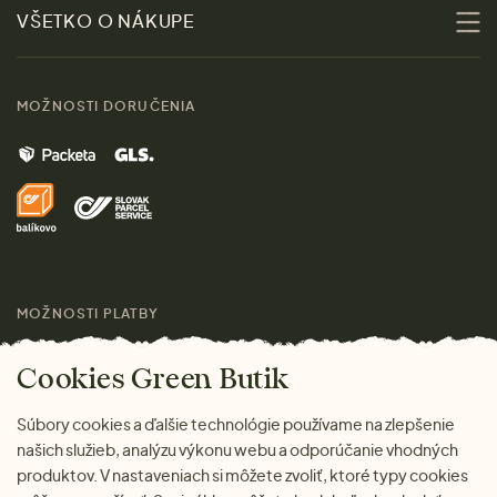
Zľavy
VŠETKO O NÁKUPE
Materiály
Ženy
Sprievodca veľkosťami
Kontakt
MOŽNOSTI DORUČENIA
Muži
Vrátenie tovaru zdarma
Značky
Domov
Doprava a platba
Pre médiá
Darčeky
Výhody nákupu u nás
Láskavý magazín
MOŽNOSTI PLATBY
Cookies Green Butik
Súbory cookies a ďalšie technológie používame na zlepšenie
našich služieb, analýzu výkonu webu a odporúčanie vhodných
produktov. V nastaveniach si môžete zvoliť, ktoré typy cookies