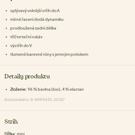
splývavý volnější střih do A
mírné řasení dodá dynamiku
prodloužená zadní délka
tříčtvrteční rukáv
výstřih do V
tlumené barevné tóny s jemným potiskem
Detaily produktu
Zloženie:
96 % bavlna (bio), 4 % elastan
Kód produktu: B-WM19433-20357
Strih
Dĺžka:
mini