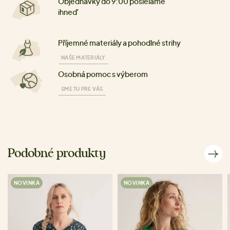
Objednávky do 9:00 posielame
ihneď
Příjemné materiály a pohodlné strihy
NAŠE MATERIÁLY
Osobná pomoc s výberom
SME TU PRE VÁS
Podobné produkty
NOVINKA
NOVINKA