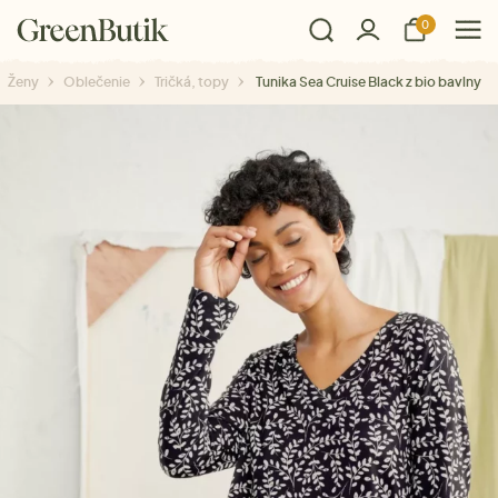
0
Ženy
Oblečenie
Tričká, topy
Tunika Sea Cruise Black z bio bavlny