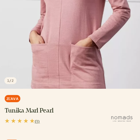
1
/
2
ZĽAVA
Tunika Marl Pearl
(1)