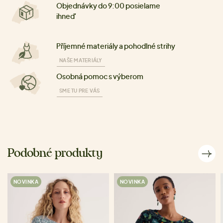
Objednávky do 9:00 posielame
ihneď
Příjemné materiály a pohodlné strihy
NAŠE MATERIÁLY
Osobná pomoc s výberom
SME TU PRE VÁS
Podobné produkty
NOVINKA
NOVINKA