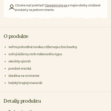
Chcete mať prehľad?
Zaregistrujte sa
a majte všetky strážené
produkty na jednom mieste.
O produkte
veľmi pohodlná tunika z džerseja z bio bavlny
voľný ležérny strih mikinového typu
okrúhly výstrih
predné vrecká
ideálna na vrstvenie
hebký hrejivý materiál
Detaily produktu