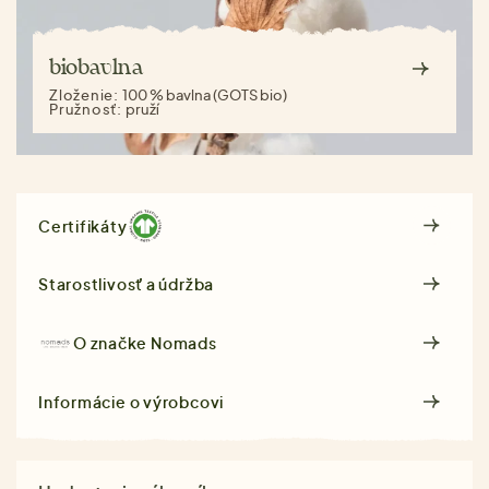
biobavlna
Zloženie:
100 % bavlna (GOTS bio)
Pružnosť:
pruží
Certifikáty
Starostlivosť a údržba
O značke
Nomads
Informácie o výrobcovi