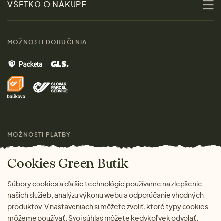
VŠETKO O NÁKUPE
Materiály
Ženy
Sprievodca veľkosťami
Kontakt
MOŽNOSTI DORUČENIA
Muži
Vrátenie tovaru zdarma
Značky
Domov
Doprava a platba
Pre médiá
Darčeky
Výhody nákupu u nás
Láskavý magazín
MOŽNOSTI PLATBY
Cookies Green Butik
Súbory cookies a ďalšie technológie používame na zlepšenie
našich služieb, analýzu výkonu webu a odporúčanie vhodných
produktov. V nastaveniach si môžete zvoliť, ktoré typy cookies
môžeme používať. Svoj súhlas môžete kedykoľvek odvolať.