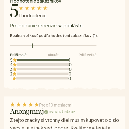
Hodnotenie zákazníkov
5
1 hodnotenie
Pre pridanie recenzie
sa prihláste
.
Reálna veľkosť podľa hodnotení zákazníkov (1):
Príliš malé
Akurát
Príliš veľké
5
1
4
0
3
0
2
0
1
0
Pred 10 mesiacmi
Anonymný
OVERENÝ NÁKUP
Z tejto znacky si vrchny diel musim kupovat o cislo
vacsie, ale inak sedi dobre. Kvalitny material a