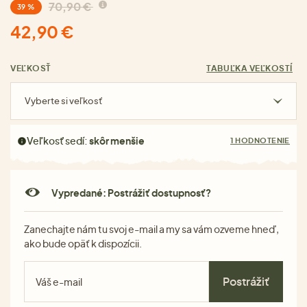
70,90 €
39 %
42,90 €
VEĽKOSŤ
TABUĽKA VEĽKOSTÍ
Vyberte si veľkosť
Veľkosť sedí:
skôr menšie
1 HODNOTENIE
Vypredané: Postrážiť dostupnosť?
Zanechajte nám tu svoj e-mail a my sa vám ozveme hneď,
ako bude opäť k dispozícii.
Postrážiť