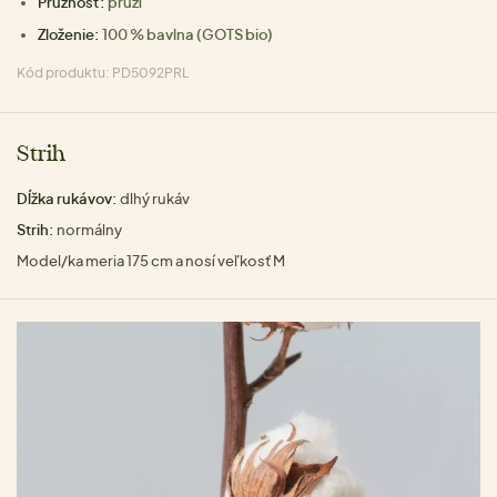
Pružnosť:
pruží
Zloženie:
100 % bavlna (GOTS bio)
Kód produktu: PD5092PRL
Strih
Dĺžka rukávov:
dlhý rukáv
Strih:
normálny
Model/ka meria 175 cm a nosí veľkosť M