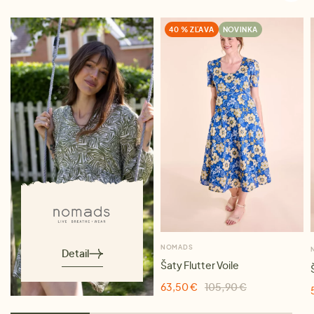
40 % ZĽAVA
NOVINKA
NOMADS
Detail
Šaty Flutter Voile
63,50 €
105,90 €