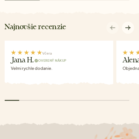
Najnovšie recenzie
Včera
Jana H.
Alen
OVERENÝ NÁKUP
Velmi rychle dodanie.
Objednav