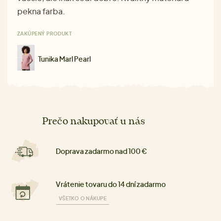
pekna farba.
ZAKÚPENÝ PRODUKT
Tunika Marl Pearl
Prečo nakupovať u nás
Doprava zadarmo nad 100 €
Vrátenie tovaru do 14 dní zadarmo
VŠETKO O NÁKUPE