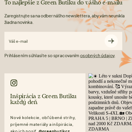
To najlepšie z Green Butiku do vášho e-mailu
Zaregistrujte sa na odber nášho newslettera, aby vám neunikla
žiadna novinka.
Váš e-mail
Prihlásením súhlasíte so spracovaním
osobných údajov
.
Inšpirácia z Green Butiku
každý deň
Nové kolekcie, obľúbené strihy,
príjemné materiály a inšpirácia,
ako ich nosiť.
@greenbutikcz