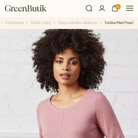
0
Oblečenie
Tričká, topy
Topy s dlhším rukávom
Tunika Marl Pearl