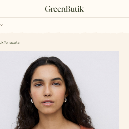
ch
Poukazy
ck Terracota