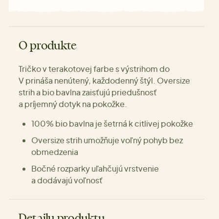
O produkte
Tričko v terakotovej farbe s výstrihom do
V prináša nenútený, každodenný štýl. Oversize
strih a bio bavlna zaisťujú priedušnosť
a príjemný dotyk na pokožke.
100% bio bavlna je šetrná k citlivej pokožke
Oversize strih umožňuje voľný pohyb bez
obmedzenia
Bočné rozparky uľahčujú vrstvenie
a dodávajú voľnosť
Detaily produktu