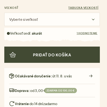
VEĽKOSŤ
TABUĽKA VEĽKOSTÍ
Vyberte si veľkosť
Veľkosť sedí:
akurát
1 HODNOTENIE
PRIDAŤ DO KOŠÍKA
Očakávané doručenie:
út 11. 8. u vás
Doprava:
od 3,00 €
ZDARMA OD 100,00 €
Vrátenie
do 14 dní zadarmo