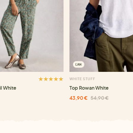
ĽAN
WHITE STUFF
il White
Top Rowan White
43,90 €
54,90 €