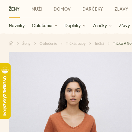
ŽENY
MUŽI
DOMOV
DARČEKY
ZĽAVY
Novinky
Novinky
Kategórie
Pre ženy
Zľavy ženy
Oblečenie
Oblečenie
Pre mužov
Značky
Zľavy muži
Doplnky
Značky
Zľavy
Darčeky pre deti
Zľavy
Značky
Pre všetký
Zľavy
Ženy
Oblečenie
Tričká, topy
Tričká
Tričko V Ne