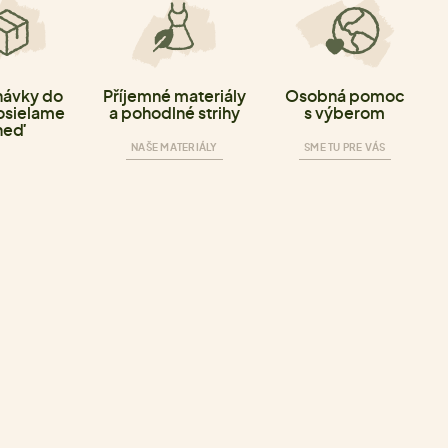
ávky do
Příjemné materiály
Osobná pomoc
osielame
a pohodlné strihy
s výberom
neď
NAŠE MATERIÁLY
SME TU PRE VÁS