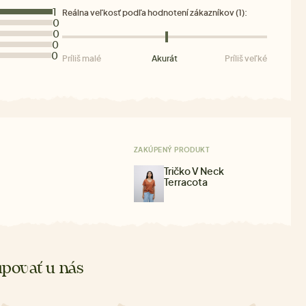
1
Reálna veľkosť podľa hodnotení zákazníkov (1):
0
0
0
0
Príliš malé
Akurát
Príliš veľké
ZAKÚPENÝ PRODUKT
Tričko V Neck
Terracota
povať u nás