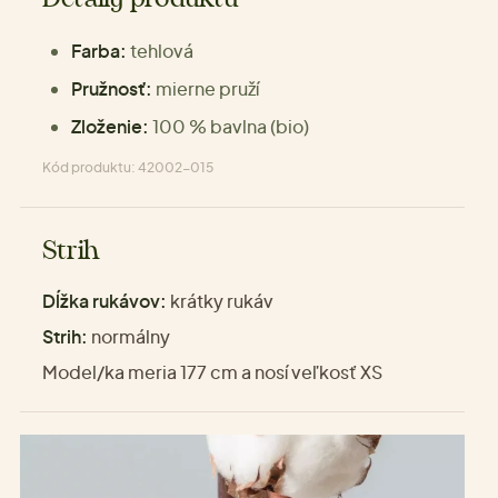
Farba:
tehlová
Pružnosť:
mierne pruží
Zloženie:
100 % bavlna (bio)
Kód produktu: 42002-015
Strih
Dĺžka rukávov:
krátky rukáv
Strih:
normálny
Model/ka meria 177 cm a nosí veľkosť XS