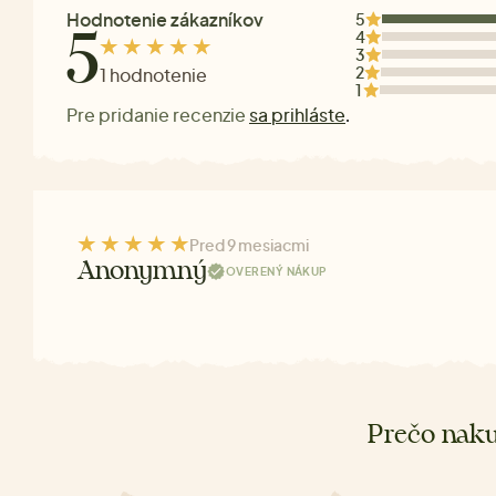
Hodnotenie zákazníkov
5
4
5
3
2
1 hodnotenie
1
Pre pridanie recenzie
sa prihláste
.
Pred 9 mesiacmi
Anonymný
OVERENÝ NÁKUP
Prečo naku