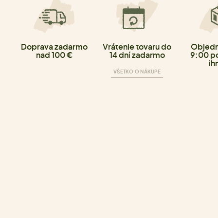
Doprava zadarmo
Vrátenie tovaru do
Objedn
nad 100 €
14 dní zadarmo
9:00 p
ih
VŠETKO O NÁKUPE