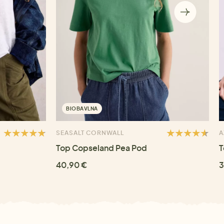
BIOBAVLNA
SEASALT CORNWALL
A
Top Copseland Pea Pod
T
40,90 €
3