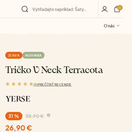
0
O nás
O nás
O nás
O nás
O nás
ZĽAVA
NOVINKA
Tričko V Neck Terracota
(1)
PREČÍTAŤ RECENZIE
31 %
38,90 €
26,90 €