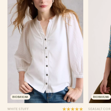
BIOBAVLNA
BIOBAVLNA
WHITE STUFF
SEASALT CO