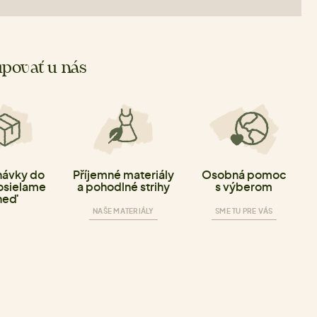
povať u nás
ávky do
Příjemné materiály
Osobná pomoc
osielame
a pohodlné strihy
s výberom
neď
NAŠE MATERIÁLY
SME TU PRE VÁS