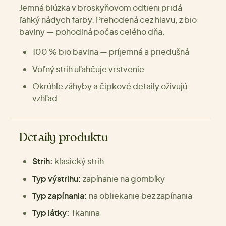
Jemná blúzka v broskyňovom odtieni pridá
ľahký nádych farby. Prehodená cez hlavu, z bio
bavlny — pohodlná počas celého dňa.
100 % bio bavlna — príjemná a priedušná
Voľný strih uľahčuje vrstvenie
Okrúhle záhyby a čipkové detaily oživujú
vzhľad
Detaily produktu
Strih:
klasický strih
Typ výstrihu:
zapínanie na gombíky
Typ zapínania:
na obliekanie bez zapínania
Typ látky:
Tkanina