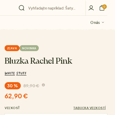
0
O nás
O nás
O nás
O nás
O nás
ZĽAVA
NOVINKA
Bluzka Rachel Pink
30 %
89,90 €
62,90 €
VEĽKOSŤ
TABUĽKA VEĽKOSTÍ