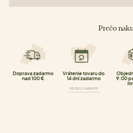
Prečo naku
Doprava zadarmo
Vrátenie tovaru do
Objedn
nad 100 €
14 dní zadarmo
9:00 p
ih
VŠETKO O NÁKUPE