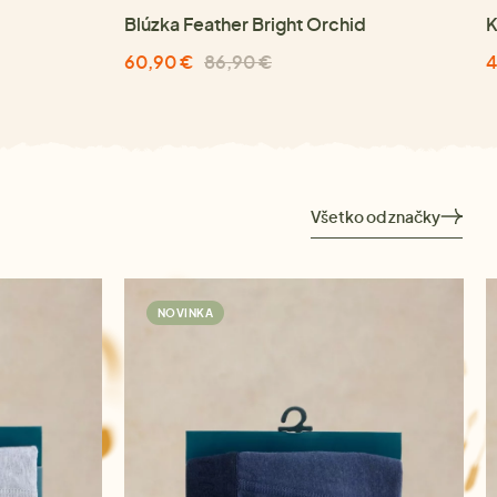
Blúzka Feather Bright Orchid
K
60,90 €
86,90 €
4
Všetko od značky
NOVINKA