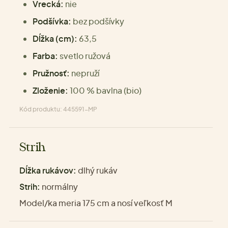
Vrecká:
nie
Podšívka:
bez podšívky
Dĺžka (cm):
63,5
Farba:
svetlo ružová
Pružnosť:
nepruží
Zloženie:
100 % bavlna (bio)
Kód produktu: 445591-MP
Strih
Dĺžka rukávov:
dlhý rukáv
Strih:
normálny
Model/ka meria 175 cm a nosí veľkosť M