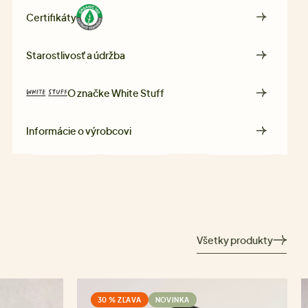
Certifikáty
Starostlivosť a údržba
O značke
White Stuff
Informácie o výrobcovi
Všetky produkty
30 % ZĽAVA
NOVINKA