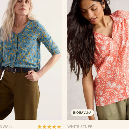
BIOBAVLNA
RNWALL
WHITE STUFF