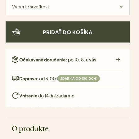
Vyberte si veľkosť
PRIDAŤ DO KOŠÍKA
Očakávané doručenie:
po 10. 8. u vás
Doprava:
od 3,00 €
ZDARMA OD 100,00 €
Vrátenie
do 14 dní zadarmo
O produkte