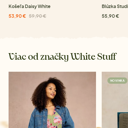
Košeľa Daisy White
Blúzka Stud
53,90 €
59,90 €
55,90 €
Viac od značky White Stuff
NOVINKA