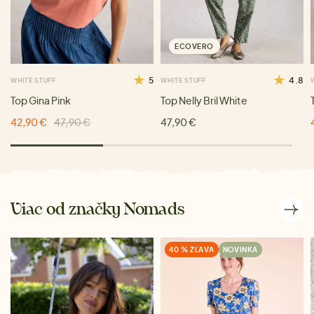
ECOVERO
5
4.8
WHITE STUFF
WHITE STUFF
Top Gina Pink
Top Nelly Bril White
42,90 €
47,90 €
47,90 €
Viac od značky Nomads
40 % ZĽAVA
NOVINKA