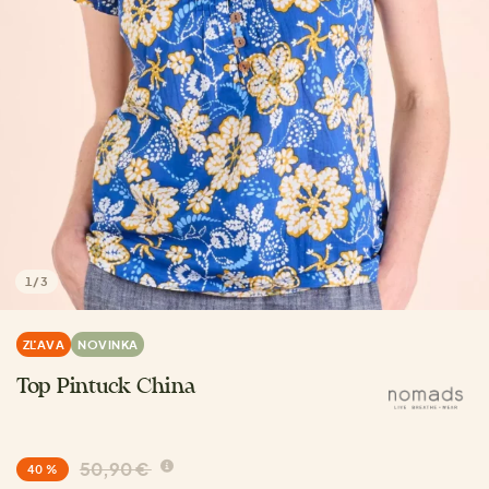
1
/
3
ZĽAVA
NOVINKA
Top Pintuck China
50,90 €
40 %