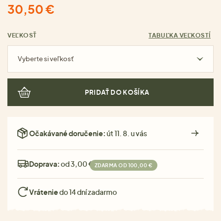
30,50 €
VEĽKOSŤ
TABUĽKA VEĽKOSTÍ
Vyberte si veľkosť
PRIDAŤ DO KOŠÍKA
Očakávané doručenie:
út 11. 8. u vás
Doprava:
od 3,00 €
ZDARMA OD 100,00 €
Vrátenie
do 14 dní zadarmo