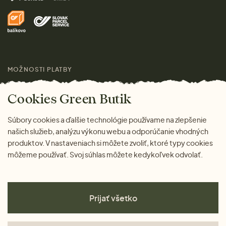
Domov
Doprava a platba
Pre médiá
Darčeky
Výhody nákupu u nás
Láskavý magazín
MOŽNOSTI PLATBY
Cookies Green Butik
Súbory cookies a ďalšie technológie používame na zlepšenie
našich služieb, analýzu výkonu webu a odporúčanie vhodných
produktov. V nastaveniach si môžete zvoliť, ktoré typy cookies
môžeme používať. Svoj súhlas môžete kedykoľvek odvolať.
Prijať všetko