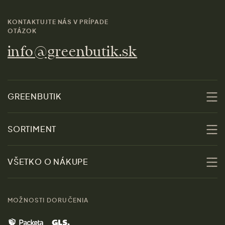
KONTAKTUJTE NÁS V PRÍPADE
OTÁZOK
info@greenbutik.sk
GREENBUTIK
O nás
SORTIMENT
Udržateľnosť
Zľavy
VŠETKO O NÁKUPE
Materiály
Ženy
Sprievodca veľkosťami
Kontakt
MOŽNOSTI DORUČENIA
Muži
Vrátenie tovaru zdarma
Značky