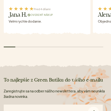
Pred 4 dňami
Jana H.
Alen
OVERENÝ NÁKUP
Velmi rychle dodanie.
Objednav
To najlepšie z Green Butiku do vášho e-mailu
Zaregistrujte sa na odber nášho newslettera, aby vám neunikla
žiadna novinka.