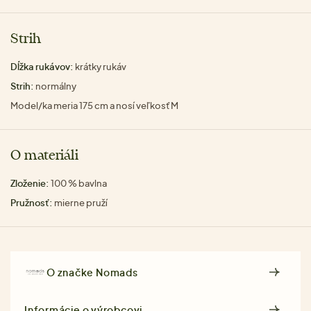
Strih
Dĺžka rukávov:
krátky rukáv
Strih:
normálny
Model/ka meria 175 cm a nosí veľkosť M
O materiáli
Zloženie:
100 % bavlna
Pružnosť:
mierne pruží
O značke
Nomads
Informácie o výrobcovi