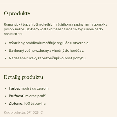
O produkte
Romantický top s hlbším okrúhlym výstrihom a zapínaním na gombíky
pôsobí nežne. Bavlnený voál a voľné nariasené rukávy sú ideálne do
horúcich dní.
Výstrih s gombíkmi umožňuje reguláciu otvorenia.
Bavlnený voál je vzdušný a vhodný do horúčav.
Nariasené rukávy zabezpečujú voľnosť pohybu.
Detaily produktu
Farba:
modrá so vzorom
Pružnosť:
mierne pruží
Zloženie:
100 % bavlna
Kód produktu: DF4029-C