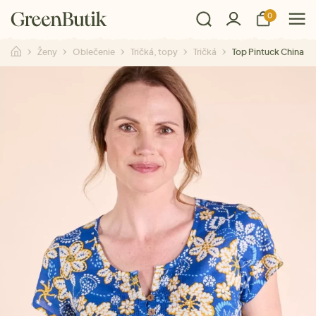
0
Ženy
Oblečenie
Tričká, topy
Tričká
Top Pintuck China