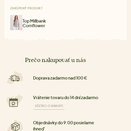
ZAKÚPENÝ PRODUKT
Top Millbank
Cornflower
Prečo nakupovať u nás
Doprava zadarmo nad 100 €
Vrátenie tovaru do 14 dní zadarmo
VŠETKO O NÁKUPE
Objednávky do 9:00 posielame
ihneď