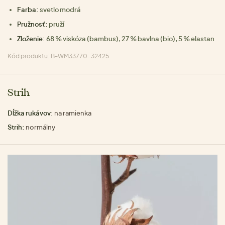
Farba:
svetlo modrá
Pružnosť:
pruží
Zloženie:
68 % viskóza (bambus), 27 % bavlna (bio), 5 % elastan
Kód produktu: B-WM33770-32425
Strih
Dĺžka rukávov:
na ramienka
Strih:
normálny