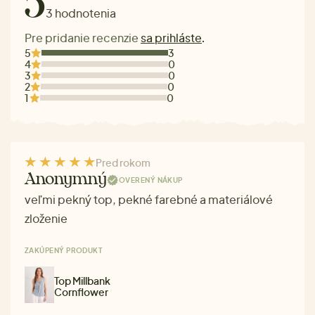
5
3 hodnotenia
Pre pridanie recenzie
sa prihláste
.
5
3
4
0
3
0
2
0
1
0
Pred rokom
Anonymný
OVERENÝ NÁKUP
veľmi pekný top, pekné farebné a materiálové
zloženie
ZAKÚPENÝ PRODUKT
Top Millbank
Cornflower