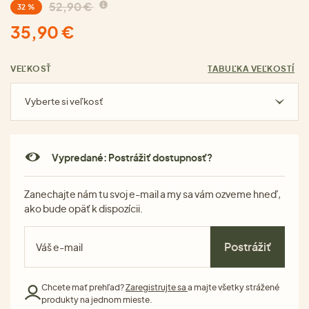
52,90 €
32 %
35,90 €
VEĽKOSŤ
TABUĽKA VEĽKOSTÍ
Vyberte si veľkosť
Vypredané: Postrážiť dostupnosť?
Zanechajte nám tu svoj e-mail a my sa vám ozveme hneď,
ako bude opäť k dispozícii.
Postrážiť
Chcete mať prehľad?
Zaregistrujte sa
a majte všetky strážené
produkty na jednom mieste.