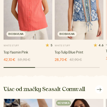
BIOBAVLNA
BIOBAVLNA
5
4.6
WHITE STUFF
WHITE STUFF
Top Yasmin Pink
Top Tulip Blue Print
42,10 €
59,90 €
28,70 €
47,90 €
Viac od značky Seasalt Cornwall
NOVINKA