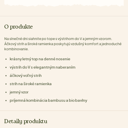
O produkte
Na slnečné dni siahnite po tope s výstrihom do V a jemným vzorom.
Áčkový strih a široké ramienka poskytujú vzdušný komfort a jednoduché
kombinovanie.
krásny letný top na denné nosenie
výstrih do V s elegantným naberaním
áčkový voľný strih
strih na široké ramienka
jemný vzor
príjemná kombinácia bambusu a bio bavlny
Detaily produktu