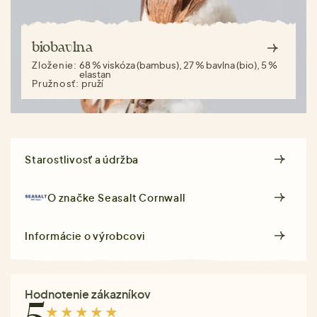
biobavlna
Zloženie:
68 % viskóza (bambus), 27 % bavlna (bio), 5 %
elastan
Pružnosť:
pruží
Starostlivosť a údržba
O značke
Seasalt Cornwall
Informácie o výrobcovi
Hodnotenie zákazníkov