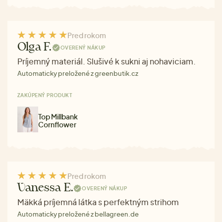
Pred rokom
Olga F.
OVERENÝ NÁKUP
Príjemný materiál. Slušivé k sukni aj nohaviciam.
Automaticky preložené z greenbutik.cz
ZAKÚPENÝ PRODUKT
Top Millbank
Cornflower
Pred rokom
Vanessa E.
OVERENÝ NÁKUP
Mäkká príjemná látka s perfektným strihom
Automaticky preložené z bellagreen.de