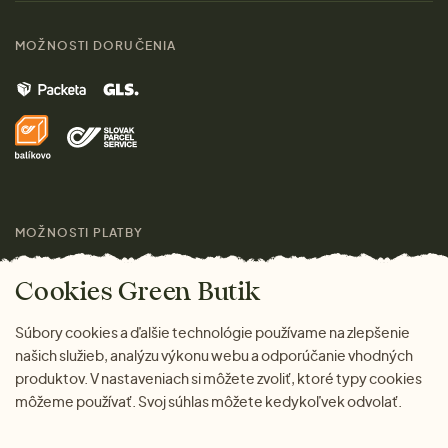
Ženy
Sprievodca veľkosťami
Kontakt
MOŽNOSTI DORUČENIA
Muži
Vrátenie tovaru zdarma
Značky
Domov
Doprava a platba
Pre médiá
Darčeky
Výhody nákupu u nás
Láskavý magazín
MOŽNOSTI PLATBY
Cookies Green Butik
Súbory cookies a ďalšie technológie používame na zlepšenie
našich služieb, analýzu výkonu webu a odporúčanie vhodných
produktov. V nastaveniach si môžete zvoliť, ktoré typy cookies
môžeme používať. Svoj súhlas môžete kedykoľvek odvolať.