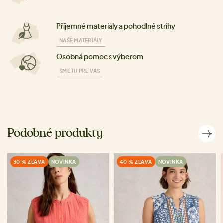
Příjemné materiály a pohodlné strihy
NAŠE MATERIÁLY
Osobná pomoc s výberom
SME TU PRE VÁS
Podobné produkty
30 % ZĽAVA
NOVINKA
40 % ZĽAVA
NOVINKA