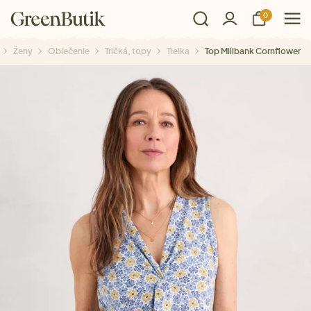
0
Ženy
Oblečenie
Tričká, topy
Tielka
Top Millbank Cornflower