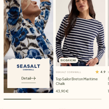
BIOBAVLNA
4.9
SEASALT CORNWALL
Detail
Top Sailor Breton Maritime
Chalk
43,90 €