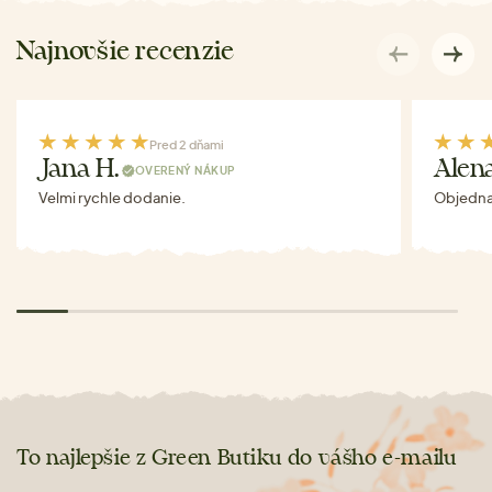
Najnovšie recenzie
Pred 2 dňami
Jana H.
Alen
OVERENÝ NÁKUP
Velmi rychle dodanie.
Objednav
To najlepšie z Green Butiku do vášho e-mailu