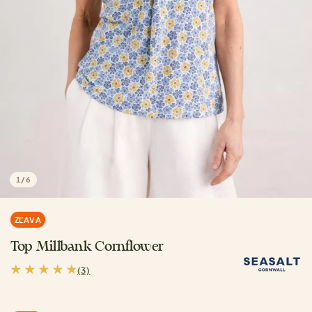
1
/
6
ZĽAVA
Top Millbank Cornflower
(3)