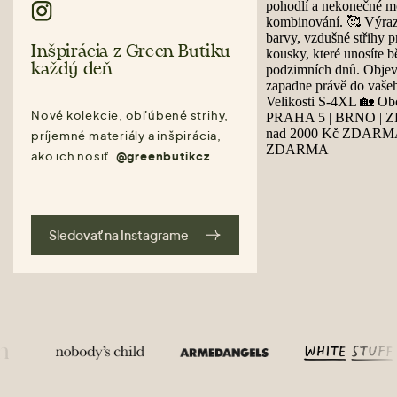
Inšpirácia z Green Butiku
každý deň
Nové kolekcie, obľúbené strihy,
príjemné materiály a inšpirácia,
ako ich nosiť.
@greenbutikcz
Sledovať na Instagrame