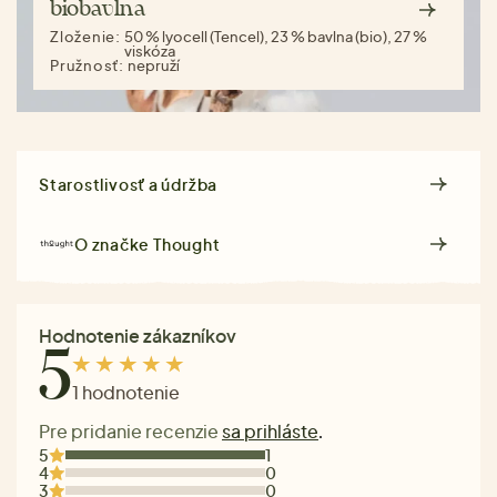
biobavlna
Zloženie:
50 % lyocell (Tencel), 23 % bavlna (bio), 27 %
viskóza
Pružnosť:
nepruží
Starostlivosť a údržba
O značke
Thought
Hodnotenie zákazníkov
5
1 hodnotenie
Pre pridanie recenzie
sa prihláste
.
5
1
4
0
3
0