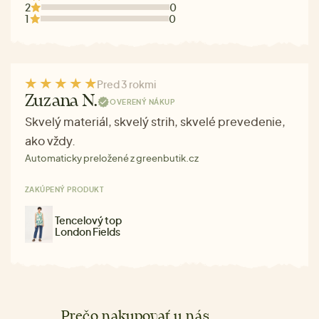
2
0
1
0
Pred 3 rokmi
Zuzana N.
OVERENÝ NÁKUP
Skvelý materiál, skvelý strih, skvelé prevedenie,
ako vždy.
Automaticky preložené z greenbutik.cz
ZAKÚPENÝ PRODUKT
Tencelový top
London Fields
Prečo nakupovať u nás