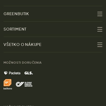
GREENBUTIK
O nás
SORTIMENT
Udržateľnosť
Zľavy
VŠETKO O NÁKUPE
Materiály
Ženy
Sprievodca veľkosťami
Kontakt
MOŽNOSTI DORUČENIA
Muži
Vrátenie tovaru zdarma
Značky
Domov
Doprava a platba
Pre médiá
Darčeky
Výhody nákupu u nás
Láskavý magazín