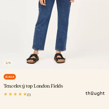
1
/
6
ZĽAVA
Tencelový top London Fields
(1)