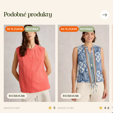
Podobné produkty
30 % ZĽAVA
NOVINKA
40 % ZĽAVA
NOVINKA
BIOBAVLNA
BIOBAVLNA
5
4.6
WHITE STUFF
WHITE STUFF