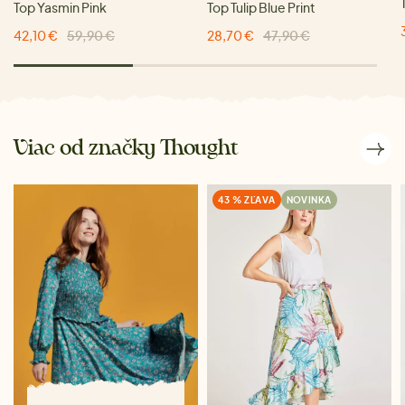
Top Yasmin Pink
Top Tulip Blue Print
42,10 €
59,90 €
28,70 €
47,90 €
Viac od značky Thought
43 % ZĽAVA
NOVINKA