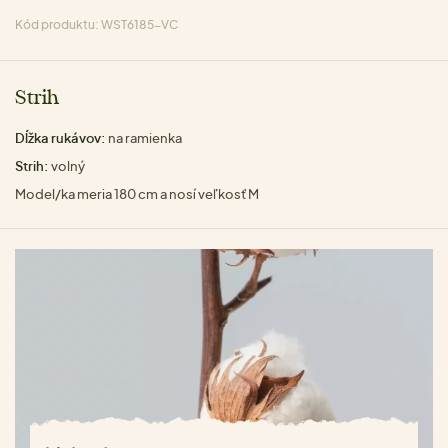
Kód produktu: WST6185-VC
Strih
Dĺžka rukávov:
na ramienka
Strih:
volný
Model/ka meria 180 cm a nosí veľkosť M