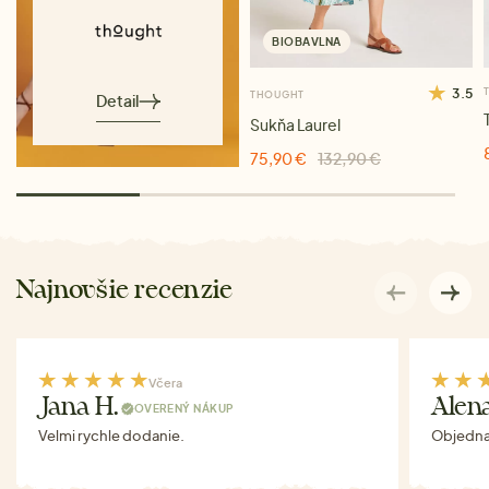
BIOBAVLNA
3.5
THOUGHT
Detail
Sukňa Laurel
75,90 €
132,90 €
Najnovšie recenzie
Včera
Jana H.
Alen
OVERENÝ NÁKUP
Velmi rychle dodanie.
Objednav