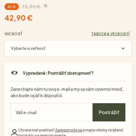
73,90 €
42 %
42,90 €
VEĽKOSŤ
TABUĽKA VEĽKOSTÍ
Vyberte si veľkosť
Vypredané: Postrážiť dostupnosť?
Zanechajte nám tu svoj e-mail a my sa vám ozveme hneď,
ako bude opäť k dispozícii.
Postrážiť
Chcete mať prehľad?
Zaregistrujte sa
a majte všetky strážené
produkty na jednom mieste.