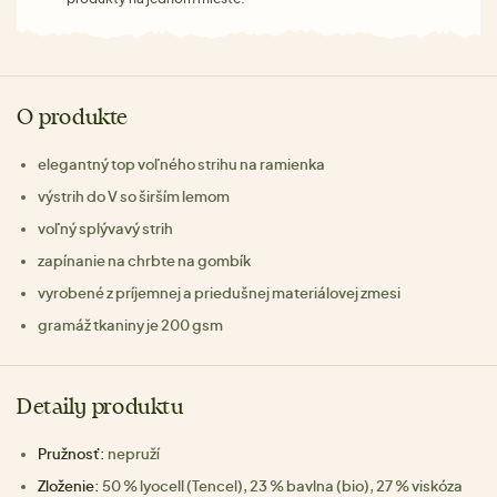
O produkte
elegantný top voľného strihu na ramienka
výstrih do V so širším lemom
voľný splývavý strih
zapínanie na chrbte na gombík
vyrobené z príjemnej a priedušnej materiálovej zmesi
gramáž tkaniny je 200 gsm
Detaily produktu
Pružnosť:
nepruží
Zloženie:
50 % lyocell (Tencel), 23 % bavlna (bio), 27 % viskóza