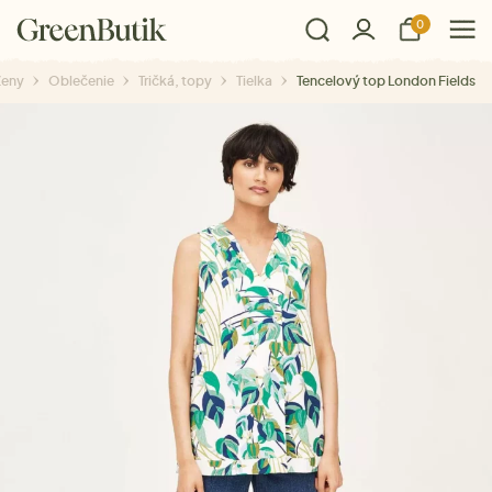
0
Ženy
Oblečenie
Tričká, topy
Tielka
Tencelový top London Fields