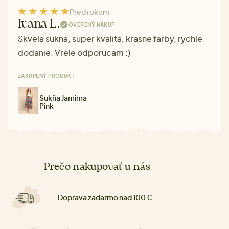
Pred rokom
Ivana L.
OVERENÝ NÁKUP
Skvela sukna, super kvalita, krasne farby, rychle
dodanie. Vrele odporucam :)
ZAKÚPENÝ PRODUKT
Sukňa Jamima
Pink
Prečo nakupovať u nás
Doprava zadarmo nad 100 €