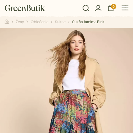
0
Ženy
Oblečenie
Sukne
Sukňa Jamima Pink