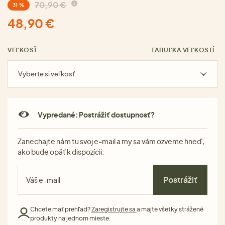
70,90 €
31 %
48,90 €
VEĽKOSŤ
TABUĽKA VEĽKOSTÍ
Vyberte si veľkosť
Vypredané: Postrážiť dostupnosť?
Zanechajte nám tu svoj e-mail a my sa vám ozveme hneď,
ako bude opäť k dispozícii.
Postrážiť
Chcete mať prehľad?
Zaregistrujte sa
a majte všetky strážené
produkty na jednom mieste.