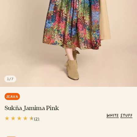
1
/
7
ZĽAVA
Sukňa Jamima Pink
(2)