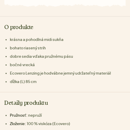
O produkte
krásna a pohodlná midi sukňa
bohato riasený strih
dobre sedia vďaka pružnému pásu
bočné vrecká
Ecovero Lenzing je hodvábne jemný udržateľný materiál
dĺžka (L) 85 cm
Detaily produktu
Pružnosť:
nepruží
Zloženie:
100 % viskóza (Ecovero)