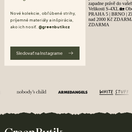
Nové kolekcie, obľúbené strihy,
príjemné materiály a inšpirácia,
ako ich nosiť.
@greenbutikcz
Sledovať na Instagrame