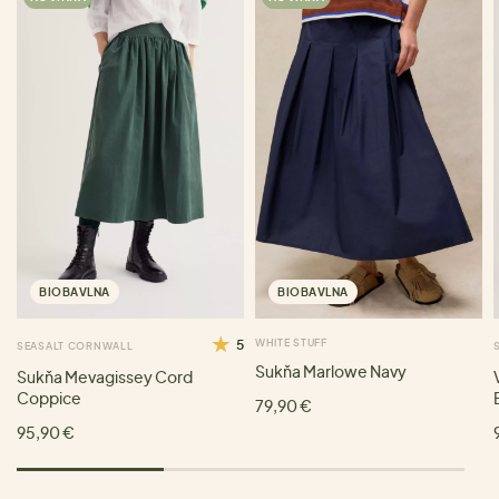
BIOBAVLNA
BIOBAVLNA
5
WHITE STUFF
SEASALT CORNWALL
Sukňa Marlowe Navy
Sukňa Mevagissey Cord
Coppice
79,90 €
95,90 €