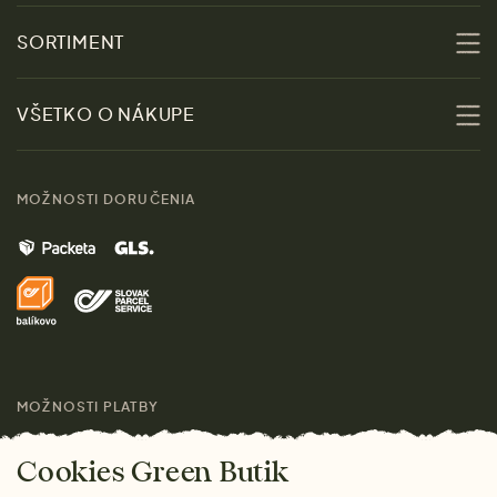
O nás
SORTIMENT
Udržateľnosť
Zľavy
VŠETKO O NÁKUPE
Materiály
Ženy
Sprievodca veľkosťami
Kontakt
MOŽNOSTI DORUČENIA
Muži
Vrátenie tovaru zdarma
Značky
Domov
Doprava a platba
Pre médiá
Darčeky
Výhody nákupu u nás
Láskavý magazín
MOŽNOSTI PLATBY
Cookies Green Butik