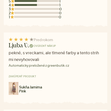
5
1
4
1
3
0
2
0
1
0
Pred rokom
Ljuba V.
OVERENÝ NÁKUP
pekné, s vreckami, ale tlmené farby a tento strih
mi nevyhovovali
Automaticky preložené z greenbutik.cz
ZAKÚPENÝ PRODUKT
Sukňa Jamima
Pink