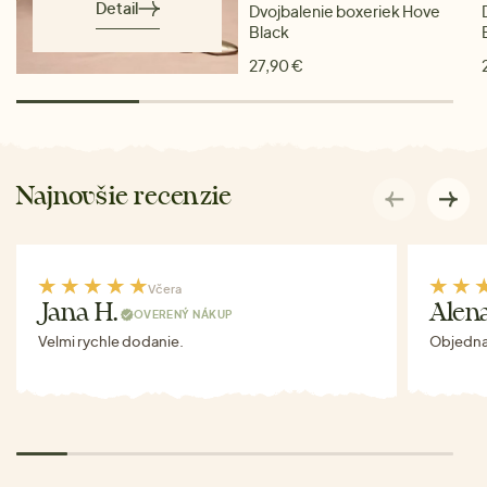
Detail
Dvojbalenie boxeriek Hove
Black
27,90 €
Najnovšie recenzie
Včera
Jana H.
Alen
OVERENÝ NÁKUP
Velmi rychle dodanie.
Objednav