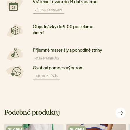
Vrátenie tovaru do 14 dní zadarmo
VŠETKO O NÁKUPE
Objednávky do 9:00 posielame
ihneď
Příjemné materiály a pohodlné strihy
NAŠE MATERIÁLY
Osobná pomoc s výberom
SME TU PRE VÁS
Podobné produkty
NOVINKA
NOVINKA