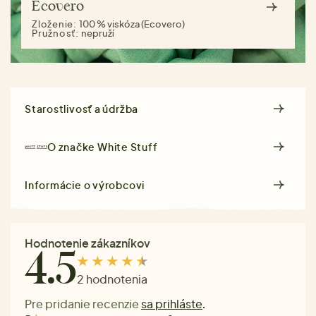
Ecovero
Zloženie:
100 % viskóza (Ecovero)
Pružnosť:
nepruží
Starostlivosť a údržba
O značke
White Stuff
Informácie o výrobcovi
Hodnotenie zákazníkov
4.5
2 hodnotenia
Pre pridanie recenzie
sa prihláste
.