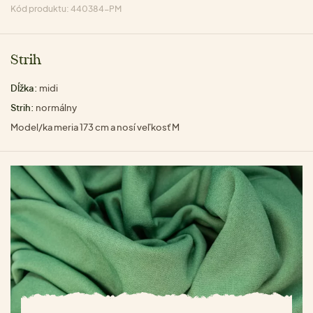
Kód produktu: 440384-PM
Strih
Dĺžka:
midi
Strih:
normálny
Model/ka meria 173 cm a nosí veľkosť M