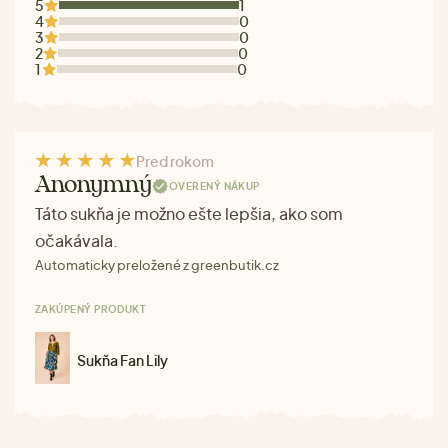
5
1
4
0
3
0
2
0
1
0
Pred rokom
Anonymný
OVERENÝ NÁKUP
Táto sukňa je možno ešte lepšia, ako som
očakávala.
Automaticky preložené z greenbutik.cz
ZAKÚPENÝ PRODUKT
Sukňa Fan Lily