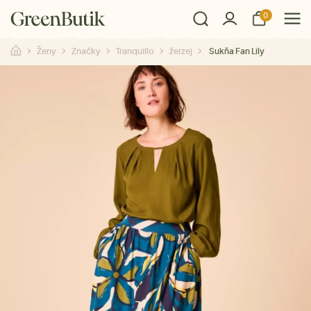
0
Ženy
Značky
Tranquillo
žerzej
Sukňa Fan Lily