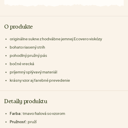
O produkte
originálne sukne z hodvábne jemnej Ecovero viskózy
bohato riasený strih
pohodlný pružný pás
bočné vrecká
príjemný splývavý materiál
krásny vzor aj farebné prevedenie
Detaily produktu
Farba:
tmavo fialová so vzorom
Pružnosť:
pruží