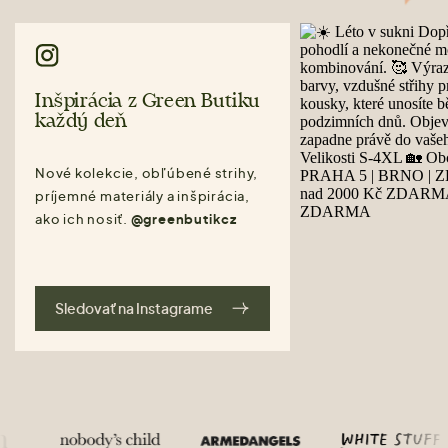
Inšpirácia z Green Butiku
každý deň
Nové kolekcie, obľúbené strihy,
príjemné materiály a inšpirácia,
ako ich nosiť.
@greenbutikcz
Sledovať na Instagrame