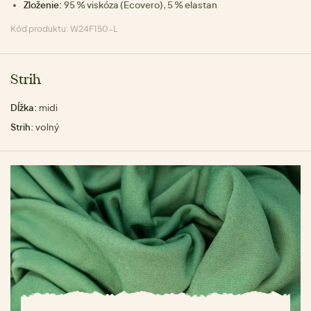
Zloženie:
95 % viskóza (Ecovero), 5 % elastan
Kód produktu: W24F150-L
Strih
Dĺžka:
midi
Strih:
volný