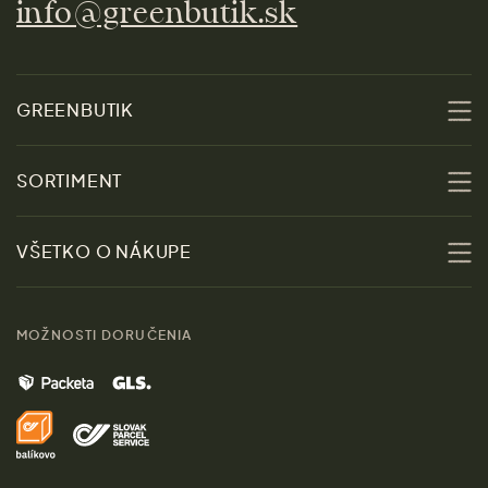
info@greenbutik.sk
GREENBUTIK
O nás
SORTIMENT
Udržateľnosť
Zľavy
VŠETKO O NÁKUPE
Materiály
Ženy
Sprievodca veľkosťami
Kontakt
MOŽNOSTI DORUČENIA
Muži
Vrátenie tovaru zdarma
Značky
Domov
Doprava a platba
Pre médiá
Darčeky
Výhody nákupu u nás