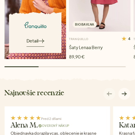
BIOBAVLNA
4
TRANQUILLO
Detail
Šaty Lenaa Berry
89,90 €
Najnovšie recenzie
Pred 2 dňami
Alena M.
Kata
OVERENÝ NÁKUP
Objednavka dorazila vcas, oblecenie je krasne
Krasna f