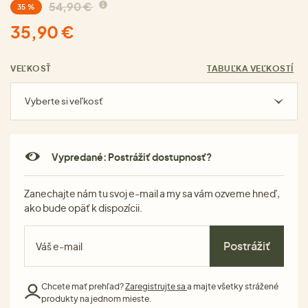
54,90 €
35 %
35,90 €
VEĽKOSŤ
TABUĽKA VEĽKOSTÍ
Vyberte si veľkosť
Vypredané: Postrážiť dostupnosť?
Zanechajte nám tu svoj e-mail a my sa vám ozveme hneď,
ako bude opäť k dispozícii.
Postrážiť
Chcete mať prehľad?
Zaregistrujte sa
a majte všetky strážené
produkty na jednom mieste.