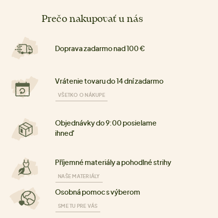
Prečo nakupovať u nás
Doprava zadarmo nad 100 €
Vrátenie tovaru do 14 dní zadarmo
VŠETKO O NÁKUPE
Objednávky do 9:00 posielame
ihneď
Příjemné materiály a pohodlné strihy
NAŠE MATERIÁLY
Osobná pomoc s výberom
SME TU PRE VÁS