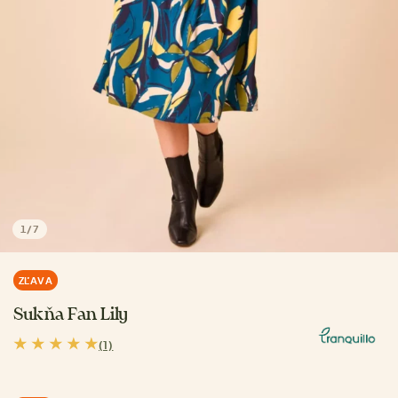
1
/
7
ZĽAVA
Sukňa Fan Lily
(1)