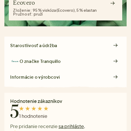
Ecovero
Zloženie:
95 % viskóza (Ecovero), 5 % elastan
Pružnosť:
pruží
Starostlivosť a údržba
O značke
Tranquillo
Informácie o výrobcovi
Hodnotenie zákazníkov
5
1 hodnotenie
Pre pridanie recenzie
sa prihláste
.