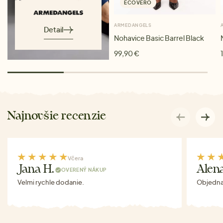
ECOVERO
ARMEDANGELS
Detail
Nohavice Basic Barrel Black
99,90 €
Najnovšie recenzie
Včera
Jana H.
Alen
OVERENÝ NÁKUP
Velmi rychle dodanie.
Objednav