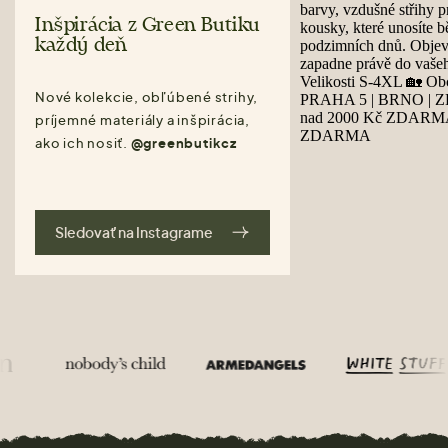
Inšpirácia z Green Butiku
každý deň
Nové kolekcie, obľúbené strihy,
príjemné materiály a inšpirácia,
ako ich nosiť.
@greenbutikcz
Sledovať na Instagrame