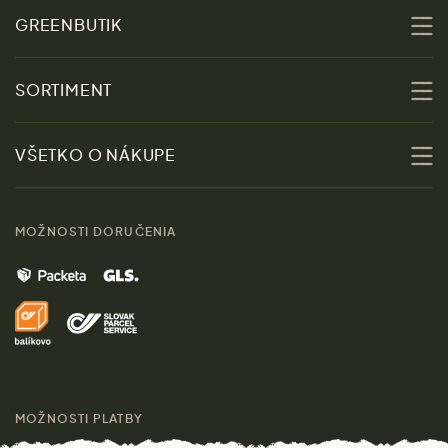
GREENBUTIK
O nás
SORTIMENT
Udržateľnosť
Zľavy
VŠETKO O NÁKUPE
Materiály
Ženy
Sprievodca veľkosťami
Kontakt
MOŽNOSTI DORUČENIA
Muži
Vrátenie tovaru zdarma
Značky
Domov
Doprava a platba
Pre médiá
Darčeky
Výhody nákupu u nás
Láskavý magazín
MOŽNOSTI PLATBY