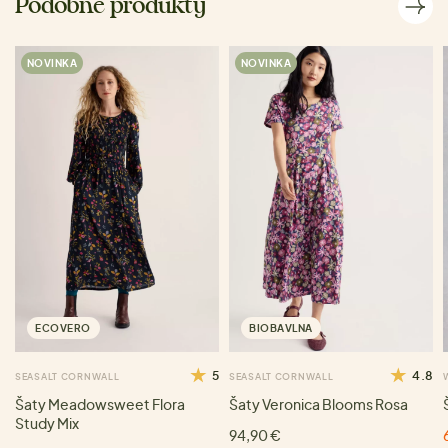
Podobné produkty
NOVINKA
NOVINKA
ECOVERO
BIOBAVLNA
5
4.8
SEASALT CORNWALL
SEASALT CORNWALL
Šaty Meadowsweet Flora
Šaty Veronica Blooms Rosa
Study Mix
94,90 €