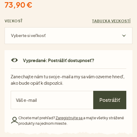
73,90 €
VEĽKOSŤ
TABUĽKA VEĽKOSTÍ
Vyberte si veľkosť
Vypredané: Postrážiť dostupnosť?
Zanechajte nám tu svoj e-mail a my sa vám ozveme hneď,
ako bude opäť k dispozícii.
Postrážiť
Chcete mať prehľad?
Zaregistrujte sa
a majte všetky strážené
produkty na jednom mieste.