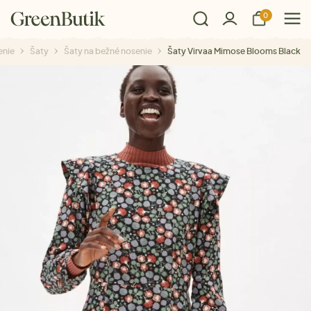
0
enie
Šaty
Šaty na bežné nosenie
Šaty Virvaa Mimose Blooms Black