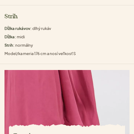
Strih
Dĺžka rukávov:
dlhý rukáv
Dĺžka:
midi
Strih:
normálny
Model/ka meria 176 cm a nosí veľkosť S