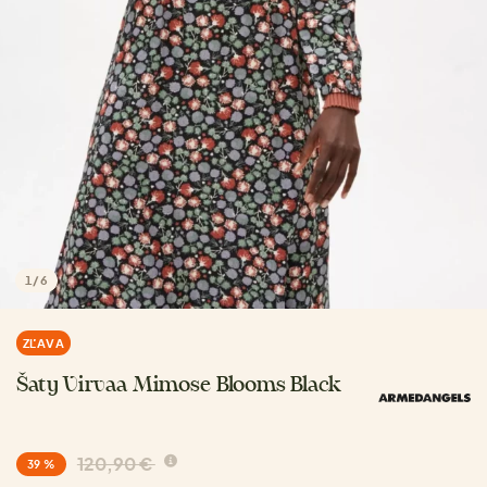
1
/
6
ZĽAVA
Šaty Virvaa Mimose Blooms Black
120,90 €
39 %