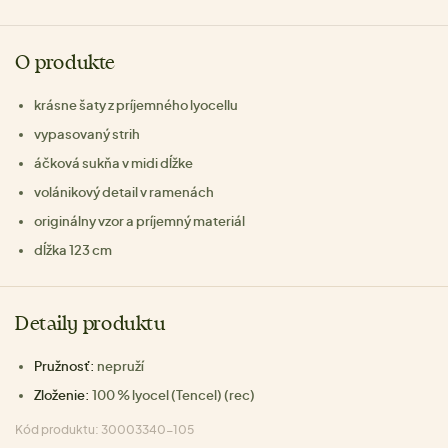
O produkte
krásne šaty z príjemného lyocellu
vypasovaný strih
áčková sukňa v midi dĺžke
volánikový detail v ramenách
originálny vzor a príjemný materiál
dĺžka 123 cm
Detaily produktu
Pružnosť:
nepruží
Zloženie:
100 % lyocel (Tencel) (rec)
Kód produktu: 30003340-105