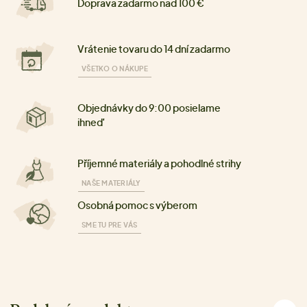
Doprava zadarmo nad 100 €
Vrátenie tovaru do 14 dní zadarmo
VŠETKO O NÁKUPE
Objednávky do 9:00 posielame
ihneď
Příjemné materiály a pohodlné strihy
NAŠE MATERIÁLY
Osobná pomoc s výberom
SME TU PRE VÁS