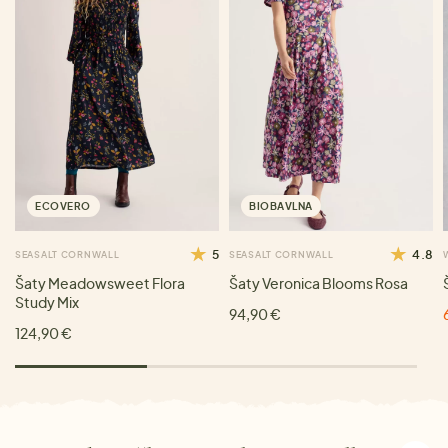
ECOVERO
BIOBAVLNA
5
4.8
SEASALT CORNWALL
SEASALT CORNWALL
Šaty Meadowsweet Flora
Šaty Veronica Blooms Rosa
Study Mix
94,90 €
124,90 €