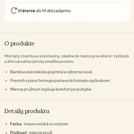
Vrátenie
do 14 dní zadarmo
O produkte
Midi šaty z bambusu a bio bavlny, ideálne do mesta aj na víkend. Vyšší pás
a áčková sukňa opticky predĺžia postavu.
Bambusová viskóza je jemná a výborne savá
Prestrih v páse formuje postavu lichotivým spôsobom
Mierna pružnosť zvyšuje komfort pri pohybe
Detaily produktu
Farba:
tmavo modrá so vzorom
Pružnosť:
mierne pruží