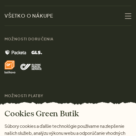
Udržateľnosť
Zľavy
VŠETKO O NÁKUPE
Materiály
Ženy
Sprievodca veľkosťami
Kontakt
MOŽNOSTI DORUČENIA
Muži
Vrátenie tovaru zdarma
Značky
Domov
Doprava a platba
Pre médiá
Darčeky
Výhody nákupu u nás
Láskavý magazín
MOŽNOSTI PLATBY
Cookies Green Butik
Súbory cookies a ďalšie technológie používame na zlepšenie
našich služieb, analýzu výkonu webu a odporúčanie vhodných