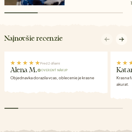
Najnovšie recenzie
Pred 2 dňami
Alena M.
Kata
OVERENÝ NÁKUP
Objednavka dorazila vcas, oblecenie je krasne
Krasna f
akurat.