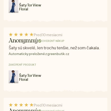
Šaty Tor View
Floral
Pred 10 mesiacmi
Anonymný
OVERENÝ NÁKUP
Šaty sú skvelé, len trochu tenšie, než som čakala.
Automaticky preložené z greenbutik.cz
ZAKÚPENÝ PRODUKT
Šaty Tor View
Floral
Pred 10 mesiacmi