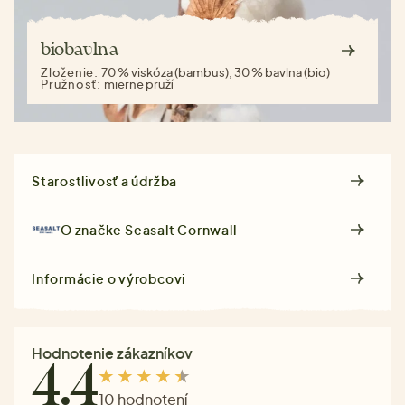
biobavlna
Zloženie:
70 % viskóza (bambus), 30 % bavlna (bio)
Pružnosť:
mierne pruží
Starostlivosť a údržba
O značke
Seasalt Cornwall
Informácie o výrobcovi
Hodnotenie zákazníkov
4.4
10 hodnotení