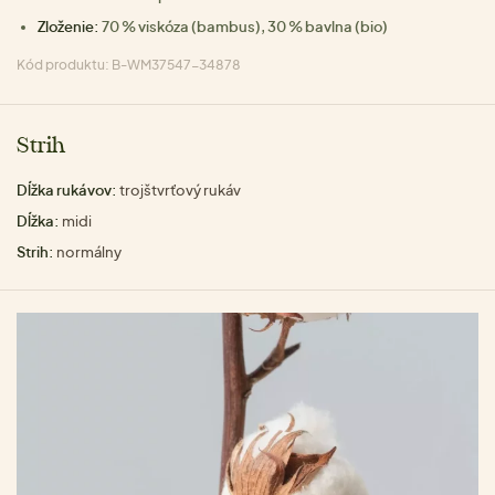
Zloženie:
70 % viskóza (bambus), 30 % bavlna (bio)
Kód produktu: B-WM37547-34878
Strih
Dĺžka rukávov:
trojštvrťový rukáv
Dĺžka:
midi
Strih:
normálny