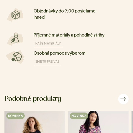
Objednávky do 9:00 posielame
ihneď
Příjemné materiály a pohodlné strihy
NAŠE MATERIÁLY
Osobná pomoc s výberom
SME TU PRE VÁS
Podobné produkty
NOVINKA
NOVINKA