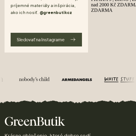
príjemné materiály a inšpirácia,
ako ich nosiť.
@greenbutikcz
Sledovať na Instagrame
Krásne oblečenie, ktoré dobre sedí.