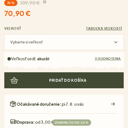
109,90 €
35 %
70,90 €
VEĽKOSŤ
TABUĽKA VEĽKOSTÍ
Vyberte si veľkosť
Veľkosť sedí:
akurát
3 HODNOTENIA
PRIDAŤ DO KOŠÍKA
Očakávané doručenie:
pi 7. 8. u vás
Doprava:
od 3,00 €
ZDARMA OD 100,00 €