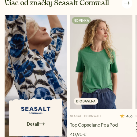
Viac od značky Seasalt Cornwall
NOVINKA
BIOBAVLNA
4.6
SEASALT CORNWALL
Detail
Top Copseland Pea Pod
40,90 €