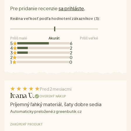
Pre pridanie recenzie
sa prihláste
.
Reálna veľkosť podľa hodnotení zákazníkov (3):
Príliš malé
Akurát
Príliš veľké
5
6
4
2
3
2
2
0
1
0
Pred 2 mesiacmi
Ivana V.
OVERENÝ NÁKUP
Príjemný ľahký materiál, šaty dobre sedia
Automaticky preložené z greenbutik.cz
ZAKÚPENÝ PRODUKT