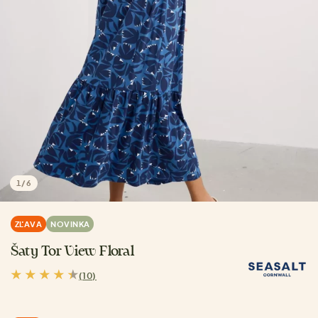
1
/
6
ZĽAVA
NOVINKA
Šaty Tor View Floral
(10)