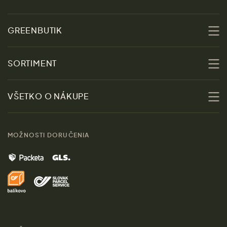
GREENBUTIK
O nás
SORTIMENT
Udržateľnosť
Zľavy
VŠETKO O NÁKUPE
Materiály
Ženy
Sprievodca veľkosťami
Kontakt
MOŽNOSTI DORUČENIA
Muži
Vrátenie tovaru zdarma
Značky
Domov
Doprava a platba
Pre médiá
Darčeky
Výhody nákupu u nás
Láskavý magazín