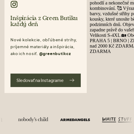
Inšpirácia z Green Butiku
každý deň
Nové kolekcie, obľúbené strihy,
príjemné materiály a inšpirácia,
ako ich nosiť.
@greenbutikcz
Sledovať na Instagrame