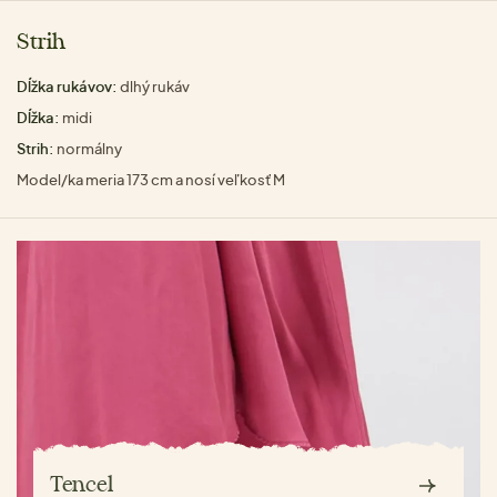
Strih
Dĺžka rukávov:
dlhý rukáv
Dĺžka:
midi
Strih:
normálny
Model/ka meria 173 cm a nosí veľkosť M
Tencel