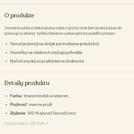
O produkte
Vrstvená sukňa a ľahká silueta robia z týchto midi šiat skvelý kúsok do
práce aj na víkend. Vyššie členenie v páse opticky predĺži postavu.
Tencel je jemný na dotyk a prirodzene priedušný
Gumičky na rukávoch zvyšujú pohodlie
Bočné vrecká sú praktické na drobnosti
Detaily produktu
Farba:
tmavo modrá so vzorom
Pružnosť:
mierne pruží
Zloženie:
100 % lyocel (Tencel) (rec)
Kód produktu: WP2164-T