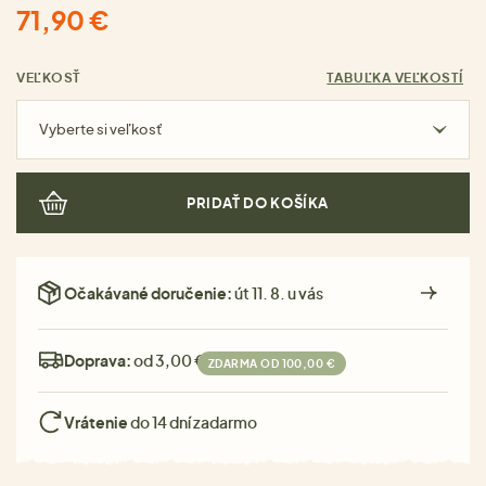
71,90 €
VEĽKOSŤ
TABUĽKA VEĽKOSTÍ
Vyberte si veľkosť
PRIDAŤ DO KOŠÍKA
Očakávané doručenie:
út 11. 8. u vás
Doprava:
od 3,00 €
ZDARMA OD 100,00 €
Vrátenie
do 14 dní zadarmo