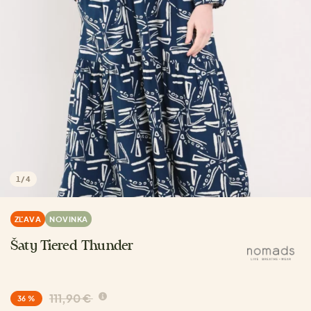
1
/
4
ZĽAVA
NOVINKA
Šaty Tiered Thunder
111,90 €
36 %