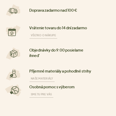
Doprava zadarmo nad 100 €
Vrátenie tovaru do 14 dní zadarmo
VŠETKO O NÁKUPE
Objednávky do 9:00 posielame
ihneď
Příjemné materiály a pohodlné strihy
NAŠE MATERIÁLY
Osobná pomoc s výberom
SME TU PRE VÁS