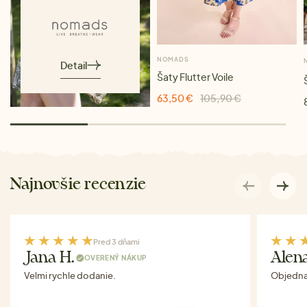
NOMADS
Detail
Šaty Flutter Voile
63,50 €
105,90 €
Najnovšie recenzie
Pred 3 dňami
Jana H.
Alen
OVERENÝ NÁKUP
Velmi rychle dodanie.
Objednav