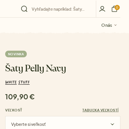
0
O nás
O nás
O nás
O nás
O nás
NOVINKA
Šaty Pelly Navy
109,90 €
VEĽKOSŤ
TABUĽKA VEĽKOSTÍ
Vyberte si veľkosť