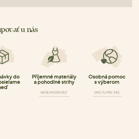
povať u nás
ávky do
Příjemné materiály
Osobná pomoc
osielame
a pohodlné strihy
s výberom
neď
NAŠE MATERIÁLY
SME TU PRE VÁS