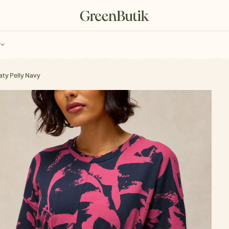
ch
Poukazy
aty Pelly Navy