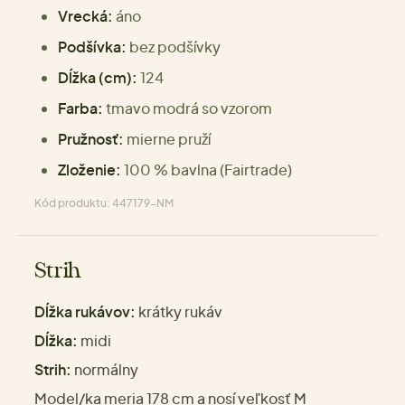
Vrecká:
áno
Podšívka:
bez podšívky
Dĺžka (cm):
124
Farba:
tmavo modrá so vzorom
Pružnosť:
mierne pruží
Zloženie:
100 % bavlna (Fairtrade)
Kód produktu: 447179-NM
Strih
Dĺžka rukávov:
krátky rukáv
Dĺžka:
midi
Strih:
normálny
Model/ka meria 178 cm a nosí veľkosť M