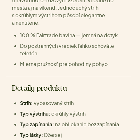
tmavomodro-ružovým vzorom, vhodné do
mesta aj na víkend. Jednoduchý strih
s okrúhlym výstrihom pôsobí elegantne
a nenútene.
100 % Fairtrade bavlna — jemná na dotyk
Do postranných vreciek ľahko schováte
telefón
Mierna pružnosť pre pohodlný pohyb
Detaily produktu
Strih:
vypasovaný strih
Typ výstrihu:
okrúhly výstrih
Typ zapínania:
na obliekanie bez zapínania
Typ látky:
Džersej