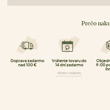
Prečo naku
Doprava zadarmo
Vrátenie tovaru do
Objedn
nad 100 €
14 dní zadarmo
9:00 p
ih
VŠETKO O NÁKUPE