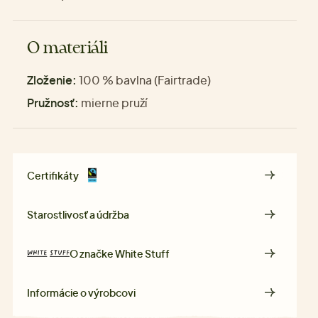
O materiáli
Zloženie:
100 % bavlna (Fairtrade)
Pružnosť:
mierne pruží
Certifikáty
Starostlivosť a údržba
O značke
White Stuff
Informácie o výrobcovi