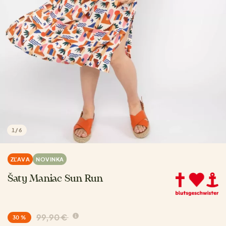
1
/
6
ZĽAVA
NOVINKA
Šaty Maniac Sun Run
99,90 €
30 %