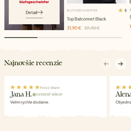
5
BLUTSGESCHWISTER
Detail
Top Balconnet Black
31,90 €
39,90 €
Najnovšie recenzie
Pred 2 dňami
Jana H.
Alen
OVERENÝ NÁKUP
Velmi rychle dodanie.
Objednav