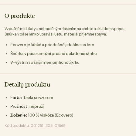
O produkte
Vzdušné midi šaty s netradičným riasením na chrbte a skladom vpredu.
Šnúrka v páse ľahko upraví siluetu, materiál príjemne splýva.
Ecovero je ľahké a priedušné, ideálne na leto
Šnúrka v páse umožní presné doladenie strihu
V-výstrih so širším lemom lichotí krku
Detaily produktu
Farba:
biela so vzorom
Pružnosť:
nepruží
Zloženie:
100 % viskóza (Ecovero)
Kód produktu: 001251-303-01565