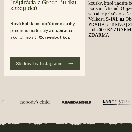
Inšpirácia z Green Butiku
každý deň
Nové kolekcie, obľúbené strihy,
príjemné materiály a inšpirácia,
ako ich nosiť.
@greenbutikcz
Sledovať na Instagrame