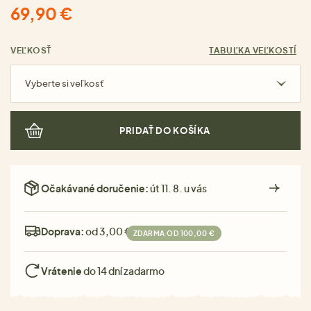
69,90 €
VEĽKOSŤ
TABUĽKA VEĽKOSTÍ
Vyberte si veľkosť
PRIDAŤ DO KOŠÍKA
Očakávané doručenie:
út 11. 8. u vás
Doprava:
od 3,00 €
ZDARMA OD 100,00 €
Vrátenie
do 14 dní zadarmo