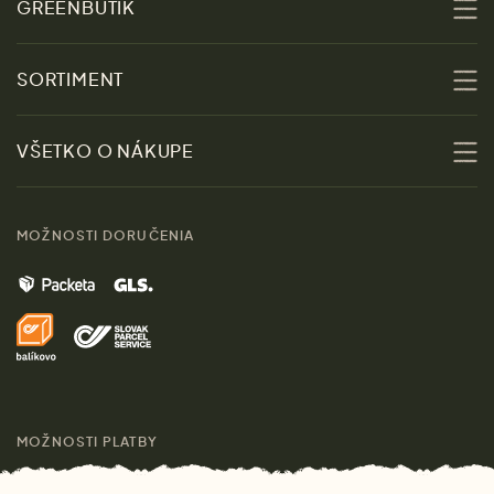
GREENBUTIK
O nás
SORTIMENT
Udržateľnosť
Zľavy
VŠETKO O NÁKUPE
Materiály
Ženy
Sprievodca veľkosťami
Kontakt
MOŽNOSTI DORUČENIA
Muži
Vrátenie tovaru zdarma
Značky
Domov
Doprava a platba
Pre médiá
Darčeky
Výhody nákupu u nás
Láskavý magazín
MOŽNOSTI PLATBY