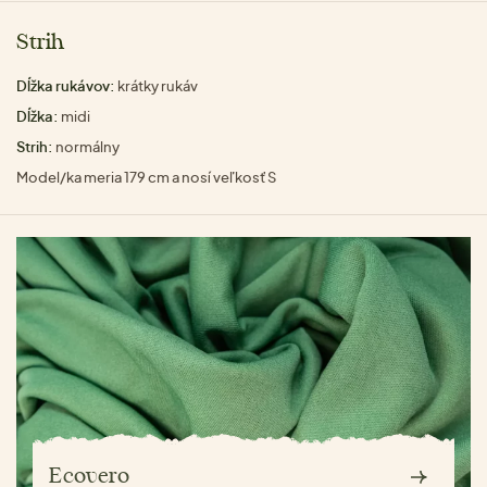
Strih
Dĺžka rukávov:
krátky rukáv
Dĺžka:
midi
Strih:
normálny
Model/ka meria 179 cm a nosí veľkosť S
Ecovero