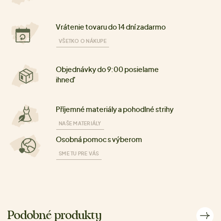
Vrátenie tovaru do 14 dní zadarmo
VŠETKO O NÁKUPE
Objednávky do 9:00 posielame
ihneď
Příjemné materiály a pohodlné strihy
NAŠE MATERIÁLY
Osobná pomoc s výberom
SME TU PRE VÁS
Podobné produkty