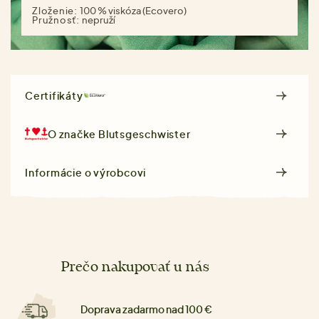
Zloženie:
100 % viskóza (Ecovero)
Pružnosť:
nepruží
Certifikáty
O značke
Blutsgeschwister
Informácie o výrobcovi
Prečo nakupovať u nás
Doprava zadarmo nad 100 €