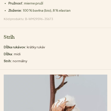
Pružnosť:
mierne pruží
Zloženie:
100 % bavlna (bio), 8 % elastan
Kód produktu: B-WM29596-35673
Strih
Dĺžka rukávov:
krátky rukáv
Dĺžka:
midi
Strih:
normálny