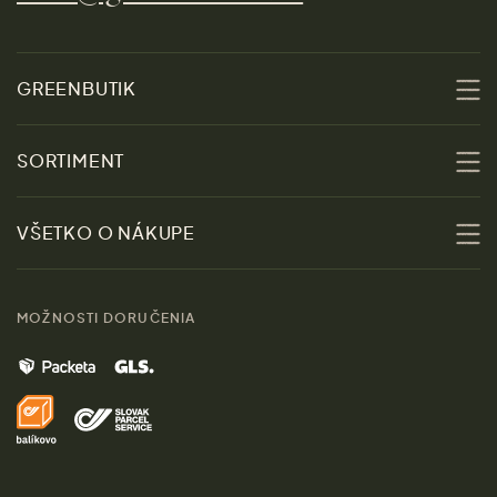
GREENBUTIK
O nás
SORTIMENT
Udržateľnosť
Zľavy
VŠETKO O NÁKUPE
Materiály
Ženy
Sprievodca veľkosťami
Kontakt
MOŽNOSTI DORUČENIA
Muži
Vrátenie tovaru zdarma
Značky
Domov
Doprava a platba
Pre médiá
Darčeky
Výhody nákupu u nás
Láskavý magazín