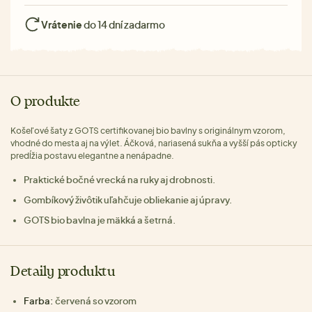
Vrátenie
do 14 dní zadarmo
O produkte
Košeľové šaty z GOTS certifikovanej bio bavlny s originálnym vzorom,
vhodné do mesta aj na výlet. Áčková, nariasená sukňa a vyšší pás opticky
predĺžia postavu elegantne a nenápadne.
Praktické bočné vrecká na ruky aj drobnosti.
Gombíkový živôtik uľahčuje obliekanie aj úpravy.
GOTS bio bavlna je mäkká a šetrná.
Detaily produktu
Farba:
červená so vzorom