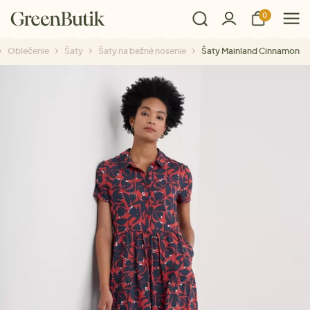
0
Oblečenie
Šaty
Šaty na bežné nosenie
Šaty Mainland Cinnamon