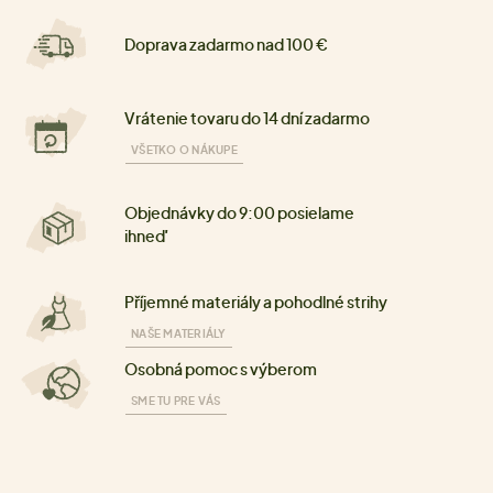
Doprava zadarmo nad 100 €
Vrátenie tovaru do 14 dní zadarmo
VŠETKO O NÁKUPE
Objednávky do 9:00 posielame
ihneď
Příjemné materiály a pohodlné strihy
NAŠE MATERIÁLY
Osobná pomoc s výberom
SME TU PRE VÁS