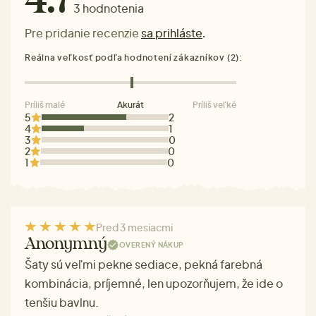
4.7
3 hodnotenia
Pre pridanie recenzie
sa prihláste
.
Reálna veľkosť podľa hodnotení zákazníkov (2):
Príliš malé
Akurát
Príliš veľké
5
2
4
1
3
0
2
0
1
0
Pred 3 mesiacmi
Anonymný
OVERENÝ NÁKUP
Šaty sú veľmi pekne sediace, pekná farebná
kombinácia, príjemné, len upozorňujem, že ide o
tenšiu bavlnu.