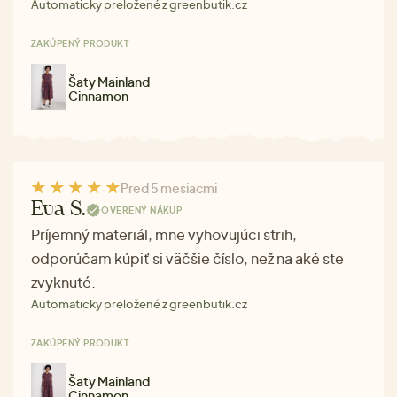
Automaticky preložené z greenbutik.cz
ZAKÚPENÝ PRODUKT
Šaty Mainland
Cinnamon
Pred 5 mesiacmi
Eva S.
OVERENÝ NÁKUP
Príjemný materiál, mne vyhovujúci strih,
odporúčam kúpiť si väčšie číslo, než na aké ste
zvyknuté.
Automaticky preložené z greenbutik.cz
ZAKÚPENÝ PRODUKT
Šaty Mainland
Cinnamon