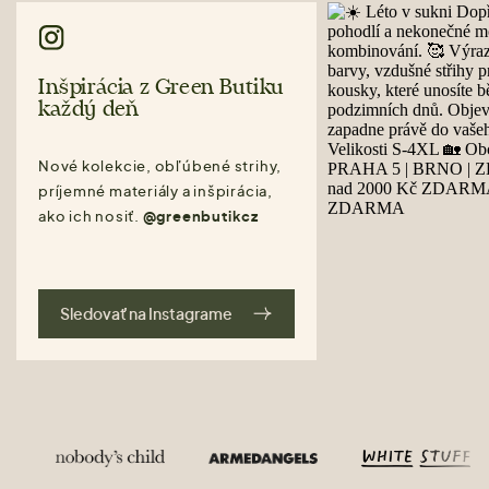
Inšpirácia z Green Butiku
každý deň
Nové kolekcie, obľúbené strihy,
príjemné materiály a inšpirácia,
ako ich nosiť.
@greenbutikcz
Sledovať na Instagrame