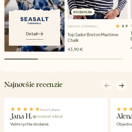
BIOBAVLNA
4.9
SEASALT CORNWALL
Detail
Top Sailor Breton Maritime
Chalk
43,90 €
Najnovšie recenzie
Pred 3 dňami
Jana H.
Alen
OVERENÝ NÁKUP
Velmi rychle dodanie.
Objednav