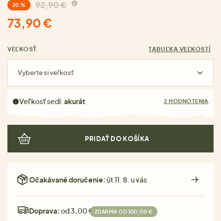
92,90 €
20 %
73,90 €
VEĽKOSŤ
TABUĽKA VEĽKOSTÍ
Vyberte si veľkosť
Veľkosť sedí:
akurát
2 HODNOTENIA
PRIDAŤ DO KOŠÍKA
Očakávané doručenie:
út 11. 8. u vás
Doprava:
od 3,00 €
ZDARMA OD 100,00 €