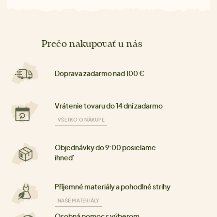
Prečo nakupovať u nás
Doprava zadarmo nad 100 €
Vrátenie tovaru do 14 dní zadarmo
VŠETKO O NÁKUPE
Objednávky do 9:00 posielame
ihneď
Příjemné materiály a pohodlné strihy
NAŠE MATERIÁLY
Osobná pomoc s výberom