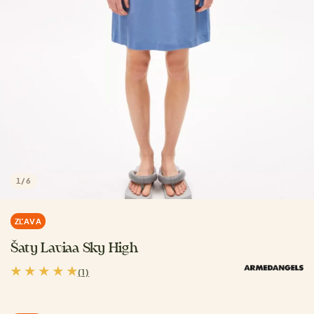
1
/
6
ZĽAVA
Šaty Laviaa Sky High
(1)