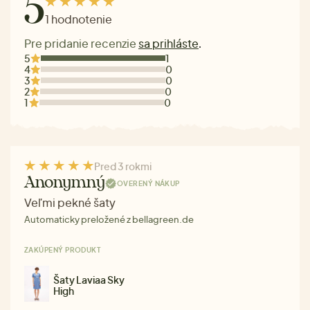
5
1 hodnotenie
Pre pridanie recenzie
sa prihláste
.
5
1
4
0
3
0
2
0
1
0
Pred 3 rokmi
Anonymný
OVERENÝ NÁKUP
Veľmi pekné šaty
Automaticky preložené z bellagreen.de
ZAKÚPENÝ PRODUKT
Šaty Laviaa Sky
High