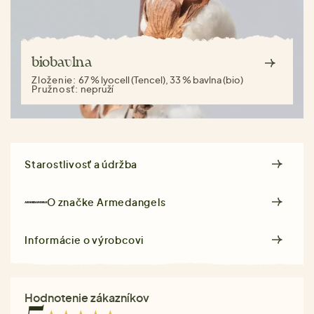
biobavlna
Zloženie:
67 % lyocell (Tencel), 33 % bavlna (bio)
Pružnosť:
nepruží
Starostlivosť a údržba
O značke
Armedangels
Informácie o výrobcovi
Hodnotenie zákazníkov