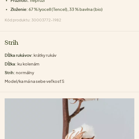
Pružnosť:
nepruží
Zloženie:
67 % lyocell (Tencel), 33 % bavlna (bio)
Kód produktu: 30003772-1982
Strih
Dĺžka rukávov:
krátky rukáv
Dĺžka:
ku kolenám
Strih:
normálny
Model/ka má na sebe veľkosť S