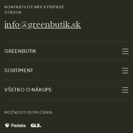
KONTAKTUJTE NÁS V PRÍPADE
OTÁZOK
info@greenbutik.sk
GREENBUTIK
O nás
SORTIMENT
Udržateľnosť
Zľavy
VŠETKO O NÁKUPE
Materiály
Ženy
Sprievodca veľkosťami
Kontakt
MOŽNOSTI DORUČENIA
Muži
Vrátenie tovaru zdarma
Značky
Domov