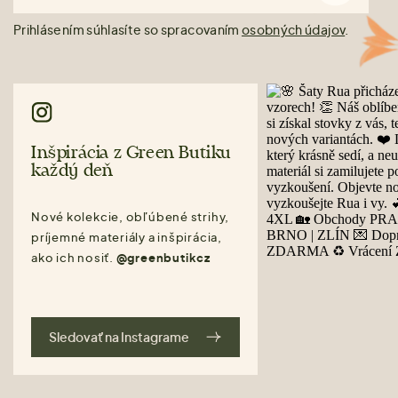
Prihlásením súhlasíte so spracovaním
osobných údajov
.
Inšpirácia z Green Butiku
každý deň
Nové kolekcie, obľúbené strihy,
príjemné materiály a inšpirácia,
ako ich nosiť.
@greenbutikcz
Sledovať na Instagrame