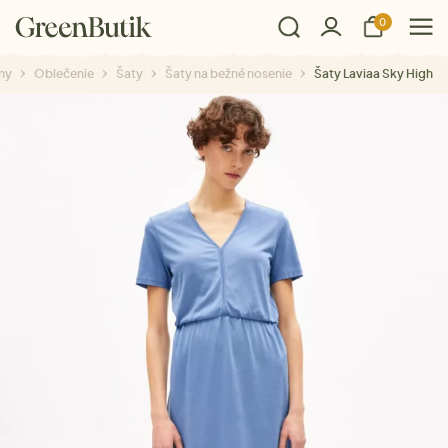
0
ny
Oblečenie
Šaty
Šaty na bežné nosenie
Šaty Laviaa Sky High