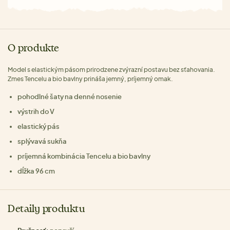
O produkte
Model s elastickým pásom prirodzene zvýrazní postavu bez sťahovania.
Zmes Tencelu a bio bavlny prináša jemný, príjemný omak.
pohodlné šaty na denné nosenie
výstrih do V
elastický pás
splývavá sukňa
príjemná kombinácia Tencelu a bio bavlny
dĺžka 96 cm
Detaily produktu