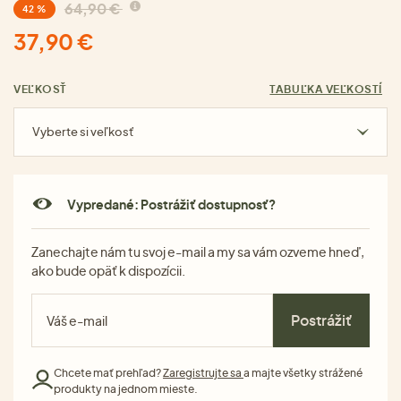
64,90 €
42 %
37,90 €
VEĽKOSŤ
TABUĽKA VEĽKOSTÍ
Vyberte si veľkosť
Vypredané: Postrážiť dostupnosť?
Zanechajte nám tu svoj e-mail a my sa vám ozveme hneď,
ako bude opäť k dispozícii.
Postrážiť
Chcete mať prehľad?
Zaregistrujte sa
a majte všetky strážené
produkty na jednom mieste.