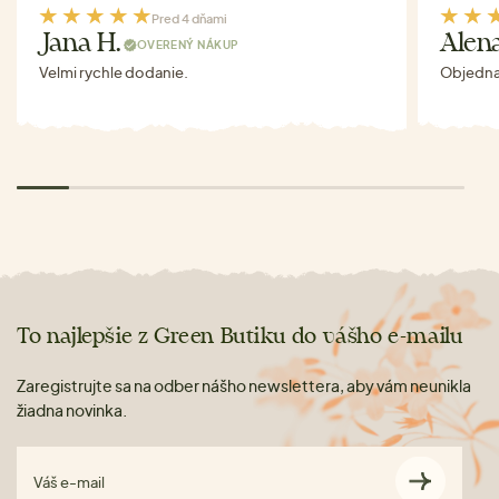
Pred 4 dňami
Jana H.
Alen
OVERENÝ NÁKUP
Velmi rychle dodanie.
Objednav
To najlepšie z Green Butiku do vášho e-mailu
Zaregistrujte sa na odber nášho newslettera, aby vám neunikla
žiadna novinka.
Váš e-mail