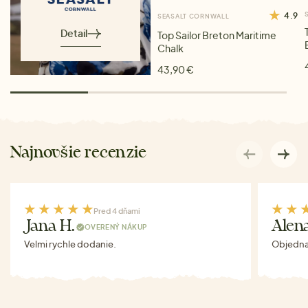
4.9
SEASALT CORNWALL
Detail
Top Sailor Breton Maritime
Chalk
43,90 €
Najnovšie recenzie
Pred 4 dňami
Jana H.
Alen
OVERENÝ NÁKUP
Velmi rychle dodanie.
Objednav