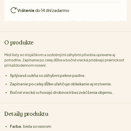
Vrátenie
do 14 dní zadarmo
O produkte
Midi šaty so stojáčikom a ozdobnými záhybmi pôsobia upravene aj
pohodlne. Zapínanie po celej dĺžke a bočné vrecká pridávajú praktickosť
pri každodennom nosení.
Splývavá sukňa so záhybmi pekne padne.
Zapínanie po celej dĺžke uľahčuje obliekanie aj vrstvenie.
Bočné vrecká schovajú drobnosti bez zväčšenia objemu.
Detaily produktu
Farba:
biela so vzorom