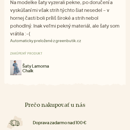
Na modelke šaty vyzerali pekne, po doručení a
vyskúšaní mi však strih týchto šiat nesedel – v
hornej časti boli príliš široké a strih nebol
pohodlný. Inak veľmi pekný materiál, ale šaty som
vrátila :-(
Automaticky preložené z greenbutik.cz
ZAKÚPENÝ PRODUKT
Šaty Lamorna
Chalk
Prečo nakupovať u nás
Doprava zadarmo nad 100 €