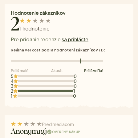
Hodnotenie zákazníkov
2
1 hodnotenie
Pre pridanie recenzie
sa prihláste
.
Reálna veľkosť podľa hodnotení zákazníkov (1):
Príliš malé
Akurát
Príliš veľké
5
0
4
0
3
0
2
1
1
0
Pred mesiacom
Anonymný
OVERENÝ NÁKUP