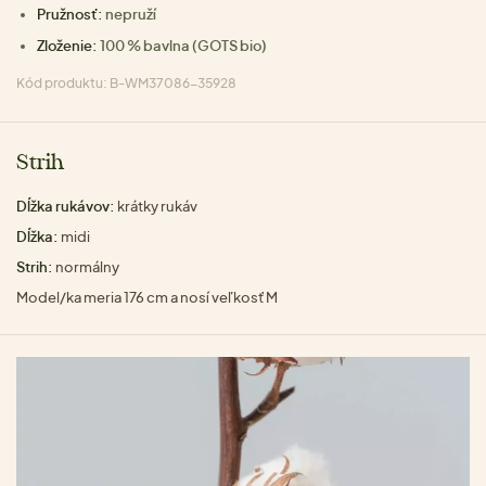
Pružnosť:
nepruží
Zloženie:
100 % bavlna (GOTS bio)
Kód produktu: B-WM37086-35928
Strih
Dĺžka rukávov:
krátky rukáv
Dĺžka:
midi
Strih:
normálny
Model/ka meria 176 cm a nosí veľkosť M