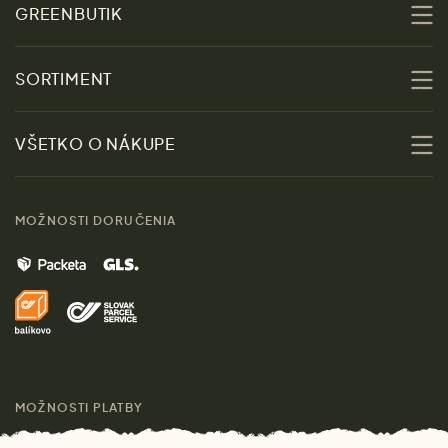
GREENBUTIK
O nás
SORTIMENT
Udržateľnosť
Zľavy
VŠETKO O NÁKUPE
Materiály
Ženy
Sprievodca veľkosťami
Kontakt
MOŽNOSTI DORUČENIA
Muži
Vrátenie tovaru zdarma
Značky
Domov
Doprava a platba
Pre médiá
Darčeky
Výhody nákupu u nás
Láskavý magazín
MOŽNOSTI PLATBY