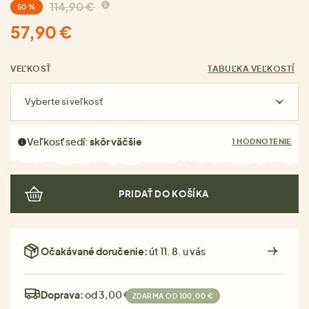
114,90 €
50 %
57,90 €
VEĽKOSŤ
TABUĽKA VEĽKOSTÍ
Vyberte si veľkosť
Veľkosť sedí:
skôr väčšie
1 HODNOTENIE
PRIDAŤ DO KOŠÍKA
Očakávané doručenie:
út 11. 8. u vás
Doprava:
od 3,00 €
ZDARMA OD 100,00 €