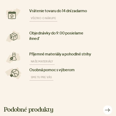
Vrátenie tovaru do 14 dní zadarmo
VŠETKO O NÁKUPE
Objednávky do 9:00 posielame
ihneď
Příjemné materiály a pohodlné strihy
NAŠE MATERIÁLY
Osobná pomoc s výberom
SME TU PRE VÁS
Podobné produkty