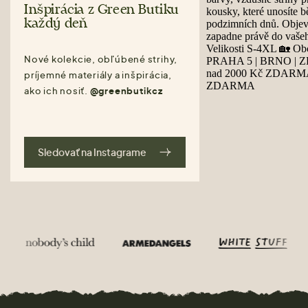
Inšpirácia z Green Butiku
každý deň
Nové kolekcie, obľúbené strihy,
príjemné materiály a inšpirácia,
ako ich nosiť.
@greenbutikcz
Sledovať na Instagrame