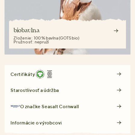
biobavlna
Zloženie:
100 % bavlna (GOTS bio)
Pružnosť:
nepruží
Certifikáty
Starostlivosť a údržba
O značke
Seasalt Cornwall
Informácie o výrobcovi