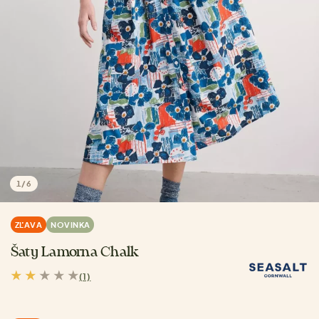
1
/
6
ZĽAVA
NOVINKA
Šaty Lamorna Chalk
(1)