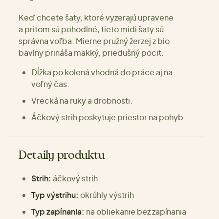
Keď chcete šaty, ktoré vyzerajú upravene
a pritom sú pohodlné, tieto midi šaty sú
správna voľba. Mierne pružný žerzej z bio
bavlny prináša mäkký, priedušný pocit.
Dĺžka po kolená vhodná do práce aj na
voľný čas.
Vrecká na ruky a drobnosti.
Áčkový strih poskytuje priestor na pohyb.
Detaily produktu
Strih:
áčkový strih
Typ výstrihu:
okrúhly výstrih
Typ zapínania:
na obliekanie bez zapínania