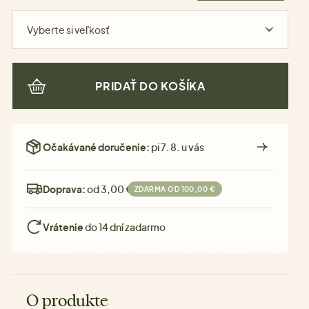
Vyberte si veľkosť
PRIDAŤ DO KOŠÍKA
Očakávané doručenie:
pi 7. 8. u vás
Doprava:
od 3,00 €
ZDARMA OD 100,00 €
Vrátenie
do 14 dní zadarmo
O produkte