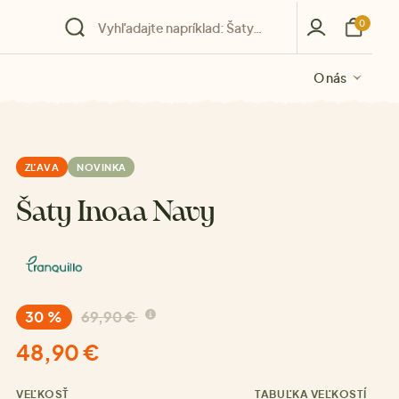
0
O nás
O nás
O nás
O nás
O nás
ZĽAVA
NOVINKA
Šaty Inoaa Navy
30 %
69,90 €
48,90 €
VEĽKOSŤ
TABUĽKA VEĽKOSTÍ