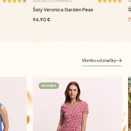
SEASALT CORNWALL
W
Šaty Veronica Garden Peas
Š
94,90 €
7
Všetko od značky
NOVINKA