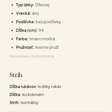
Typ látky:
Džersej
Vrecká:
áno
Podšívka:
bez podšívky
Dĺžka (cm):
94
Farba:
tmavo modrá
Pružnosť:
mierne pruží
Kód produktu: 104000104016
Strih
Dĺžka rukávov:
krátky rukáv
Dĺžka:
ku kolenám
Strih:
normálny