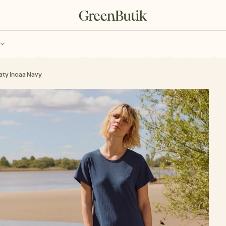
ch
Poukazy
aty Inoaa Navy