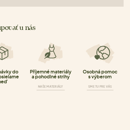
povať u nás
ávky do
Příjemné materiály
Osobná pomoc
osielame
a pohodlné strihy
s výberom
neď
NAŠE MATERIÁLY
SME TU PRE VÁS