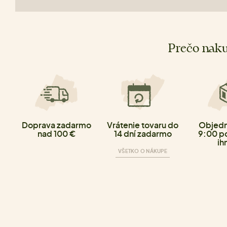
Prečo naku
Doprava zadarmo
Vrátenie tovaru do
Objedn
nad 100 €
14 dní zadarmo
9:00 p
ih
VŠETKO O NÁKUPE