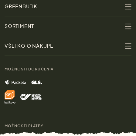
GREENBUTIK
O nás
SORTIMENT
Udržateľnosť
Zľavy
VŠETKO O NÁKUPE
Materiály
Ženy
Sprievodca veľkosťami
Kontakt
MOŽNOSTI DORUČENIA
Muži
Vrátenie tovaru zdarma
Značky
Domov
Doprava a platba
Pre médiá
Darčeky
Výhody nákupu u nás
Láskavý magazín
MOŽNOSTI PLATBY