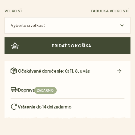
VEĽKOSŤ
TABUĽKA VEĽKOSTÍ
Vyberte si veľkosť
PRIDAŤ DO KOŠÍKA
Očakávané doručenie:
út 11. 8. u vás
Doprava:
ZADARMO
Vrátenie
do 14 dní zadarmo