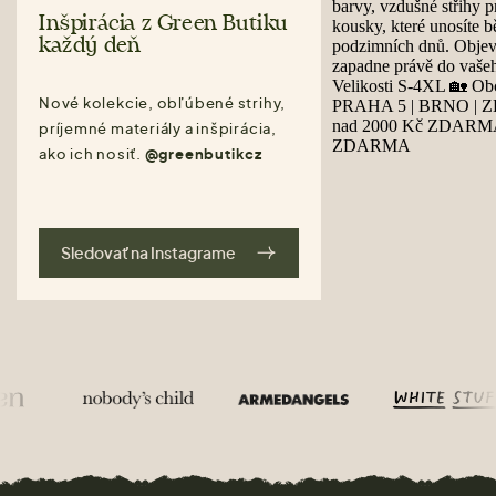
Inšpirácia z Green Butiku
každý deň
Nové kolekcie, obľúbené strihy,
príjemné materiály a inšpirácia,
ako ich nosiť.
@greenbutikcz
Sledovať na Instagrame