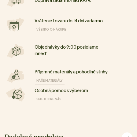
Vrátenie tovaru do 14 dní zadarmo
VŠETKO O NÁKUPE
Objednávky do 9:00 posielame
ihneď
Příjemné materiály a pohodlné strihy
NAŠE MATERIÁLY
Osobná pomoc s výberom
SME TU PRE VÁS