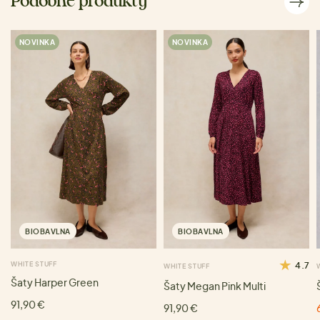
Podobné produkty
NOVINKA
NOVINKA
BIOBAVLNA
BIOBAVLNA
WHITE STUFF
4.7
WHITE STUFF
Šaty Harper Green
Šaty Megan Pink Multi
91,90 €
91,90 €