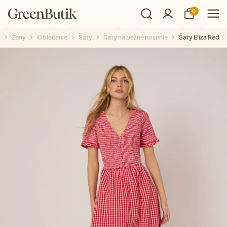
0
Ženy
Oblečenie
Šaty
Šaty na bežné nosenie
Šaty Eliza Red