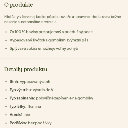
O produkte
Midi šaty v červenej kocke pôsobia sviežo a upravene. Hodia sa na bežné
nosenie aj neformálne stretnutia.
Zo 100 % bavlny pre príjemný a priedušný pocit
Vypasovaný živôtok s gombíkmi zvýrazní pás
Splývavá sukňa umožňuje voľný pohyb
Detaily produktu
Strih:
vypasovaný strih
Typ výstrihu:
výstrih do V
Typ zapínania:
polovičné zapínanie na gombíky
Typ látky:
Tkanina
Vrecká:
nie
Podšívka:
bez podšívky