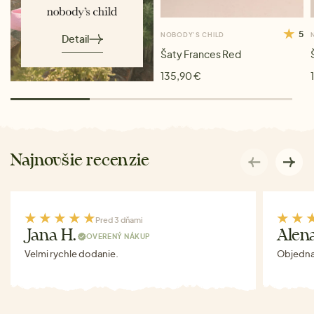
5
NOBODY'S CHILD
Detail
Šaty Frances Red
135,90 €
Najnovšie recenzie
Pred 3 dňami
Jana H.
Alen
OVERENÝ NÁKUP
Velmi rychle dodanie.
Objednav