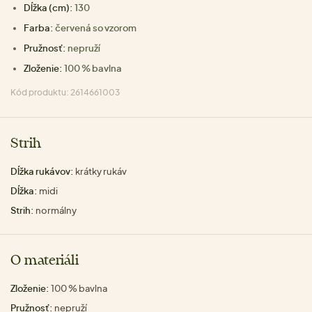
Dĺžka (cm):
130
Farba:
červená so vzorom
Pružnosť:
nepruží
Zloženie:
100 % bavlna
Kód produktu: 2614661003
Strih
Dĺžka rukávov:
krátky rukáv
Dĺžka:
midi
Strih:
normálny
O materiáli
Zloženie:
100 % bavlna
Pružnosť:
nepruží