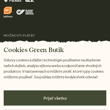
Značky
Domov
Doprava a platba
Pre médiá
Darčeky
Výhody nákupu u nás
Láskavý magazín
MOŽNOSTI PLATBY
Cookies Green Butik
Súbory cookies a ďalšie technológie používame na zlepšenie
našich služieb, analýzu výkonu webu a odporúčanie vhodných
produktov. V nastaveniach si môžete zvoliť, ktoré typy cookies
môžeme používať. Svoj súhlas môžete kedykoľvek odvolať.
Prijať všetko