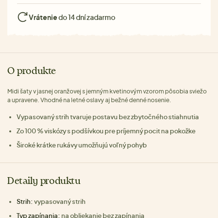
Vrátenie
do 14 dní zadarmo
O produkte
Midi šaty v jasnej oranžovej s jemným kvetinovým vzorom pôsobia sviežo
a upravene. Vhodné na letné oslavy aj bežné denné nosenie.
Vypasovaný strih tvaruje postavu bez zbytočného stiahnutia
Zo 100 % viskózy s podšívkou pre príjemný pocit na pokožke
Široké krátke rukávy umožňujú voľný pohyb
Detaily produktu
Strih:
vypasovaný strih
Typ zapínania:
na obliekanie bez zapínania