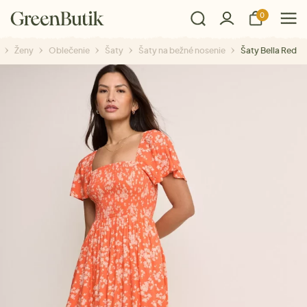
0
Ženy
Oblečenie
Šaty
Šaty na bežné nosenie
Šaty Bella Red