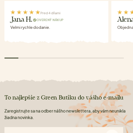
Pred 4 dňami
Jana H.
Alen
OVERENÝ NÁKUP
Velmi rychle dodanie.
Objednav
To najlepšie z Green Butiku do vášho e-mailu
Zaregistrujte sa na odber nášho newslettera, aby vám neunikla
žiadna novinka.