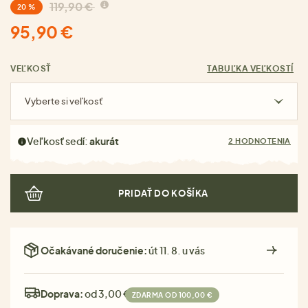
119,90 €
20 %
95,90 €
VEĽKOSŤ
TABUĽKA VEĽKOSTÍ
Vyberte si veľkosť
Veľkosť sedí:
akurát
2 HODNOTENIA
PRIDAŤ DO KOŠÍKA
Očakávané doručenie:
út 11. 8. u vás
Doprava:
od 3,00 €
ZDARMA OD 100,00 €