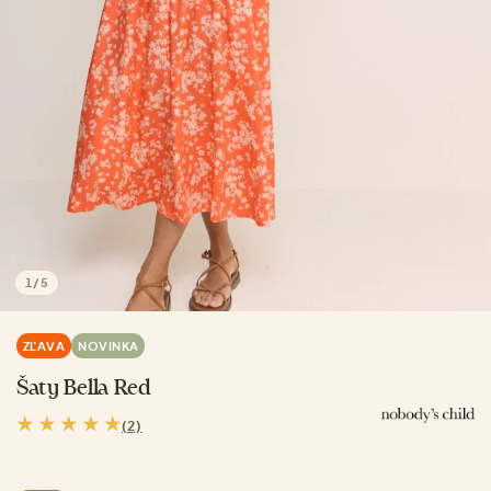
1
/
5
ZĽAVA
NOVINKA
Šaty Bella Red
(2)