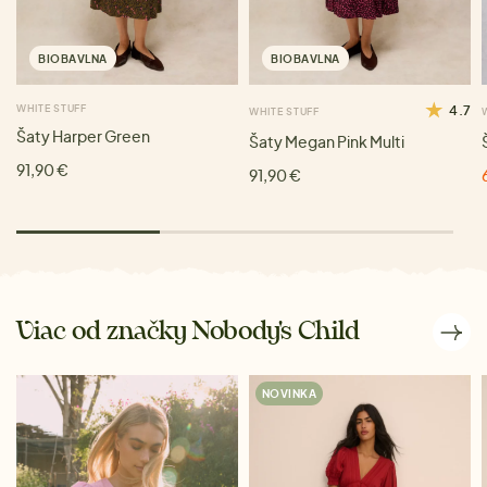
BIOBAVLNA
BIOBAVLNA
WHITE STUFF
4.7
WHITE STUFF
Šaty Harper Green
Šaty Megan Pink Multi
91,90 €
91,90 €
Viac od značky Nobody's Child
NOVINKA