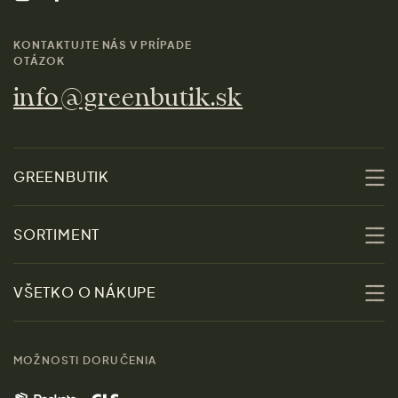
KONTAKTUJTE NÁS V PRÍPADE
OTÁZOK
info@greenbutik.sk
GREENBUTIK
O nás
SORTIMENT
Udržateľnosť
Zľavy
VŠETKO O NÁKUPE
Materiály
Ženy
Sprievodca veľkosťami
Kontakt
MOŽNOSTI DORUČENIA
Muži
Vrátenie tovaru zdarma