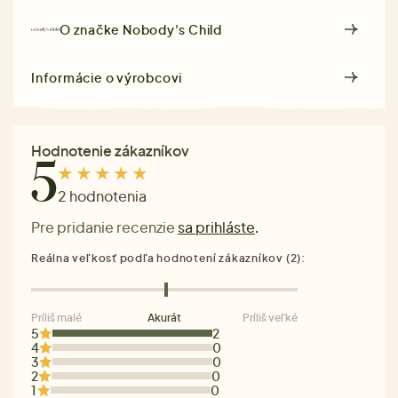
O značke
Nobody's Child
Informácie o výrobcovi
Hodnotenie zákazníkov
5
2 hodnotenia
Pre pridanie recenzie
sa prihláste
.
Reálna veľkosť podľa hodnotení zákazníkov (2):
Príliš malé
Akurát
Príliš veľké
5
2
4
0
3
0
2
0
1
0