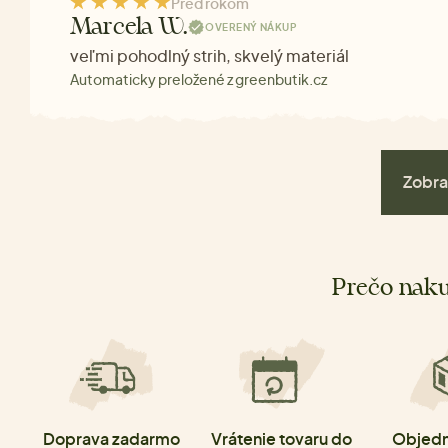
Pred rokom
Marcela W.
OVERENÝ NÁKUP
veľmi pohodlný strih, skvelý materiál
Automaticky preložené z greenbutik.cz
Zobra
Prečo naku
Doprava zadarmo
Vrátenie tovaru do
Objedn