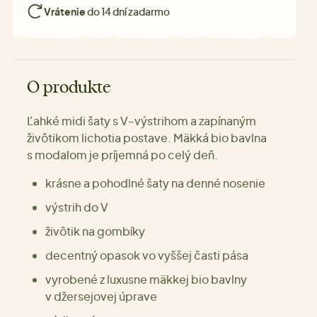
Vrátenie
do 14 dní zadarmo
O produkte
Ľahké midi šaty s V-výstrihom a zapínaným
živôtikom lichotia postave. Mäkká bio bavlna
s modalom je príjemná po celý deň.
krásne a pohodlné šaty na denné nosenie
výstrih do V
živôtik na gombíky
decentný opasok vo vyššej časti pása
vyrobené z luxusne mäkkej bio bavlny
v džersejovej úprave