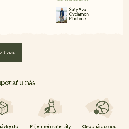
ZAKÚPENÝ PRODUKT
Šaty Ava
Cyclamen
Maritime
ziť viac
povať u nás
ávky do
Příjemné materiály
Osobná pomoc