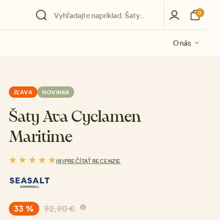
0
O nás
O nás
O nás
O nás
O nás
ZĽAVA
NOVINKA
Šaty Ava Cyclamen
Maritime
(8)
PREČÍTAŤ RECENZIE
33 %
92,90 €