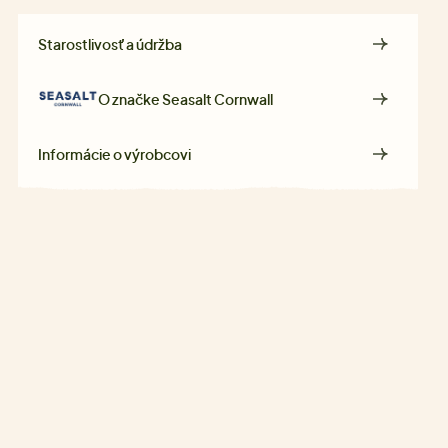
Starostlivosť a údržba
O značke
Seasalt Cornwall
Informácie o výrobcovi