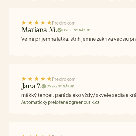
Pred rokom
Mariana M.
OVERENÝ NÁKUP
Velmi prijemna latka, strih jemne zakriva vacsiu pn
Pred rokom
Jana ?.
OVERENÝ NÁKUP
mäkký tencel, paráda ako vždy/ skvele sedia a krá
Automaticky preložené z greenbutik.cz