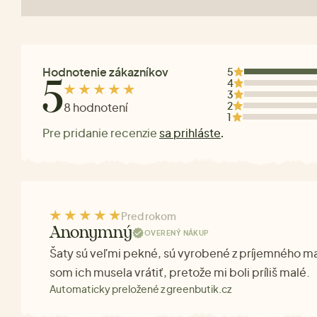
Hodnotenie zákazníkov
5
4
5
3
2
8 hodnotení
1
Pre pridanie recenzie
sa prihláste
.
Pred rokom
Anonymný
OVERENÝ NÁKUP
Šaty sú veľmi pekné, sú vyrobené z príjemného ma
som ich musela vrátiť, pretože mi boli príliš malé.
Automaticky preložené z greenbutik.cz