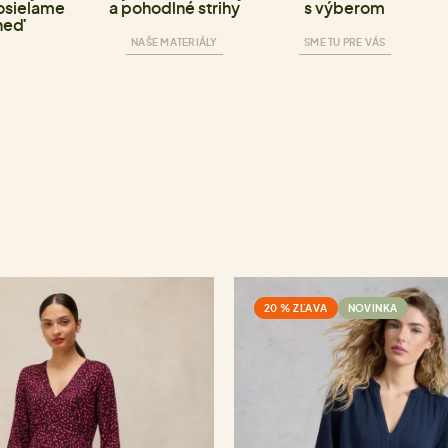
osielame
a pohodlné strihy
s výberom
neď
NAŠE MATERIÁLY
SME TU PRE VÁS
20 % ZĽAVA
NOVINKA