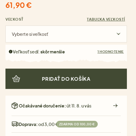
61,90 €
VEĽKOSŤ
TABUĽKA VEĽKOSTÍ
Vyberte si veľkosť
Veľkosť sedí:
skôr menšie
1 HODNOTENIE
PRIDAŤ DO KOŠÍKA
Očakávané doručenie:
út 11. 8. u vás
Doprava:
od 3,00 €
ZDARMA OD 100,00 €