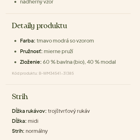
nádherný vzor
Detaily produktu
Farba:
tmavo modrá so vzorom
Pružnosť:
mierne pruží
Zloženie:
60 % bavlna (bio), 40 % modal
Kód produktu: B-WM34541-31385
Strih
Dĺžka rukávov:
trojštvrťový rukáv
Dĺžka:
midi
Strih:
normálny