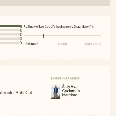
8
Reálna veľkosť podľa hodnotení zákazníkov (1):
0
0
0
0
Príliš malé
Akurát
Príliš veľké
ZAKÚPENÝ PRODUKT
Šaty Ava
Cyclamen
teriálu. Bohužiaľ
Maritime