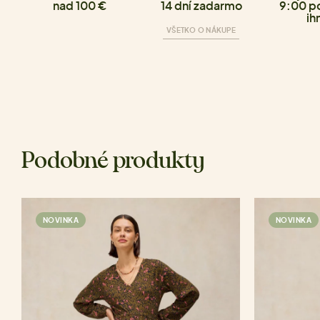
nad 100 €
14 dní zadarmo
9:00 p
ih
VŠETKO O NÁKUPE
Podobné produkty
NOVINKA
NOVINKA