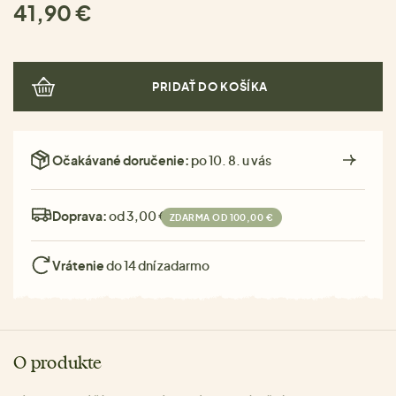
41,90 €
PRIDAŤ DO KOŠÍKA
Očakávané doručenie:
po 10. 8. u vás
Doprava:
od 3,00 €
ZDARMA OD 100,00 €
Vrátenie
do 14 dní zadarmo
O produkte