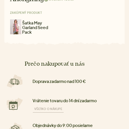
ZAKÚPENÝ PRODUKT
Šatka May
Garland Seed
Pack
Prečo nakupovať u nás
Doprava zadarmo nad 100 €
Vrátenie tovaru do 14 dní zadarmo
VŠETKO O NÁKUPE
Objednávky do 9:00 posielame