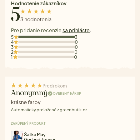
Hodnotenie zákazníkov
5
3 hodnotenia
Pre pridanie recenzie
sa prihláste
.
5
3
4
0
3
0
2
0
1
0
Pred rokom
Anonymný
OVERENÝ NÁKUP
krásne farby
Automaticky preložené z greenbutik.cz
ZAKÚPENÝ PRODUKT
Šatka May
Garland Zennor