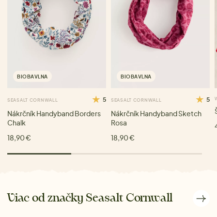
BIOBAVLNA
BIOBAVLNA
5
5
SEASALT CORNWALL
SEASALT CORNWALL
Nákrčník Handyband Borders
Nákrčník Handyband Sketch
Chalk
Rosa
18,90 €
18,90 €
Viac od značky Seasalt Cornwall