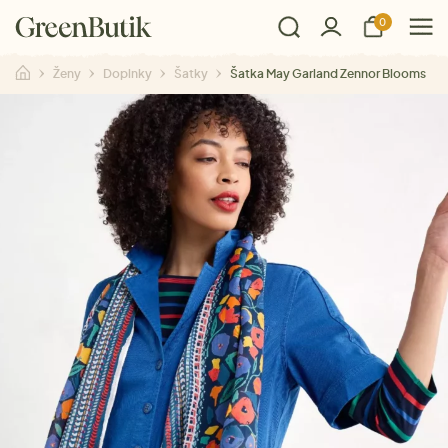
0
Ženy
Doplnky
Šatky
Šatka May Garland Zennor Blooms