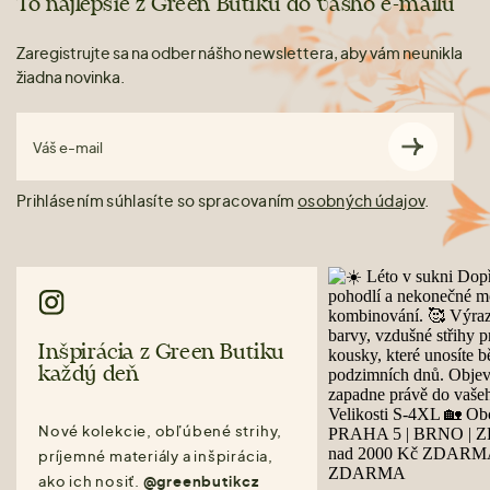
To najlepšie z Green Butiku do vášho e-mailu
Zaregistrujte sa na odber nášho newslettera, aby vám neunikla
žiadna novinka.
Váš e-mail
Prihlásením súhlasíte so spracovaním
osobných údajov
.
Inšpirácia z Green Butiku
každý deň
Nové kolekcie, obľúbené strihy,
príjemné materiály a inšpirácia,
ako ich nosiť.
@greenbutikcz