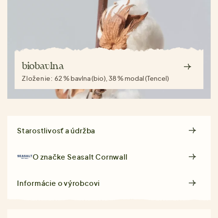
biobavlna
Zloženie:
62 % bavlna (bio), 38 % modal (Tencel)
Starostlivosť a údržba
O značke
Seasalt Cornwall
Informácie o výrobcovi