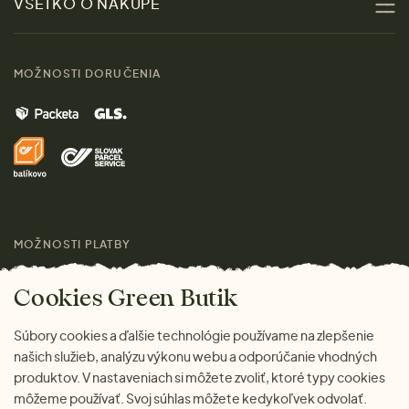
VŠETKO O NÁKUPE
Materiály
Ženy
Sprievodca veľkosťami
Kontakt
MOŽNOSTI DORUČENIA
Muži
Vrátenie tovaru zdarma
Značky
Domov
Doprava a platba
Pre médiá
Darčeky
Výhody nákupu u nás
Láskavý magazín
MOŽNOSTI PLATBY
Cookies Green Butik
Súbory cookies a ďalšie technológie používame na zlepšenie
našich služieb, analýzu výkonu webu a odporúčanie vhodných
produktov. V nastaveniach si môžete zvoliť, ktoré typy cookies
môžeme používať. Svoj súhlas môžete kedykoľvek odvolať.