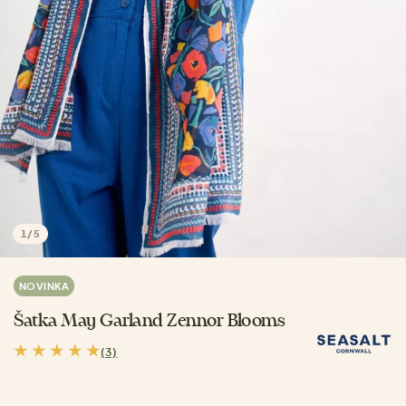
1
/
5
NOVINKA
Šatka May Garland Zennor Blooms
(3)