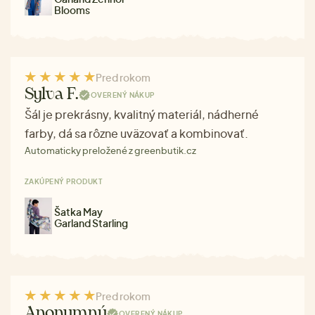
Blooms
Pred rokom
Sylva F.
OVERENÝ NÁKUP
Šál je prekrásny, kvalitný materiál, nádherné
farby, dá sa rôzne uväzovať a kombinovať.
Automaticky preložené z greenbutik.cz
ZAKÚPENÝ PRODUKT
Šatka May
Garland Starling
Pred rokom
Anonymný
OVERENÝ NÁKUP