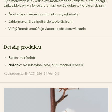
Sýto vzorovaný šál s kvetinovým motívom dodá každému outfitu energiu.
Látka z bio bavlny a Tencelu je ľahká, hebká a dobre sa tvaruje pri viazaní.
Živé farby oživia jednoduché bundy aj kabáty
Ľahký materiál sa hodí aj do teplejších dní
Veľký formát umožňuje viacero spôsobov viazania
Detaily produktu
Farba:
mix farieb
Zloženie:
62 % bavlna (bio), 38 % modal (Tencel)
Kód produktu: B-AC34226-34966-OS