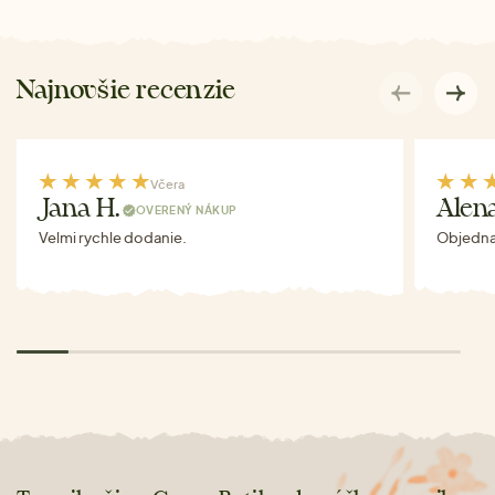
Najnovšie recenzie
Včera
Jana H.
Alen
OVERENÝ NÁKUP
Velmi rychle dodanie.
Objednav