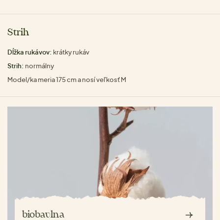
Strih
Dĺžka rukávov:
krátky rukáv
Strih:
normálny
Model/ka meria 175 cm a nosí veľkosť M
biobavlna