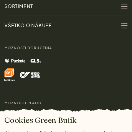
O nás
SORTIMENT
Udržateľnosť
Zľavy
VŠETKO O NÁKUPE
Materiály
Ženy
Sprievodca veľkosťami
Kontakt
MOŽNOSTI DORUČENIA
Muži
Vrátenie tovaru zdarma
Značky
Domov
Doprava a platba
Pre médiá
Darčeky
Výhody nákupu u nás
Láskavý magazín
MOŽNOSTI PLATBY
Cookies Green Butik