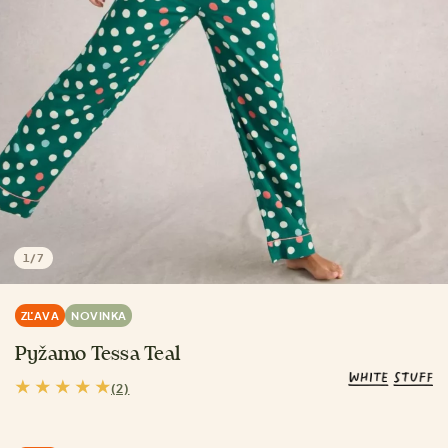
1
/
7
ZĽAVA
NOVINKA
Pyžamo Tessa Teal
(2)