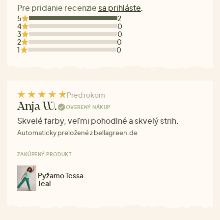
Pre pridanie recenzie
sa prihláste
.
5
2
4
0
3
0
2
0
1
0
Pred rokom
Anja W.
OVERENÝ NÁKUP
Skvelé farby, veľmi pohodlné a skvelý strih.
Automaticky preložené z bellagreen.de
ZAKÚPENÝ PRODUKT
Pyžamo Tessa
Teal