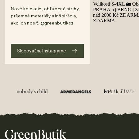
Nové kolekcie, obľúbené strihy,
príjemné materiály a inšpirácia,
ako ich nosiť.
@greenbutikcz
Sledovať na Instagrame