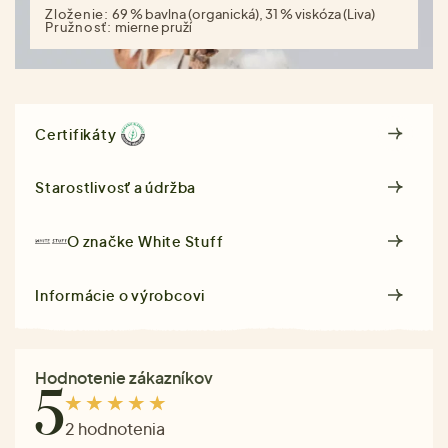
Zloženie:
69 % bavlna (organická), 31 % viskóza (Liva)
Pružnosť:
mierne pruží
Certifikáty
Starostlivosť a údržba
O značke
White Stuff
Informácie o výrobcovi
Hodnotenie zákazníkov
5
2 hodnotenia