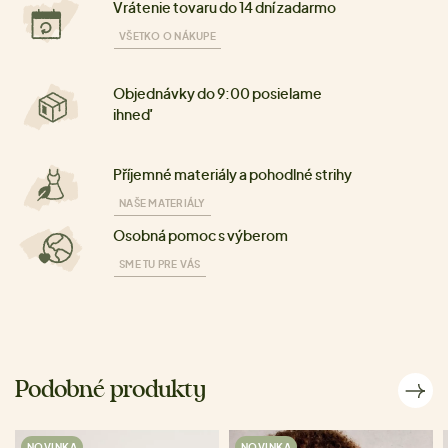
Vrátenie tovaru do 14 dní zadarmo
VŠETKO O NÁKUPE
Objednávky do 9:00 posielame
ihneď
Příjemné materiály a pohodlné strihy
NAŠE MATERIÁLY
Osobná pomoc s výberom
SME TU PRE VÁS
Podobné produkty
NOVINKA
NOVINKA