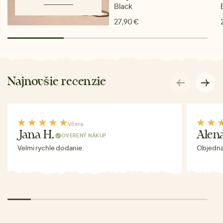
Black
27,90 €
Najnovšie recenzie
Včera
Jana H.
Alen
OVERENÝ NÁKUP
Velmi rychle dodanie.
Objednav