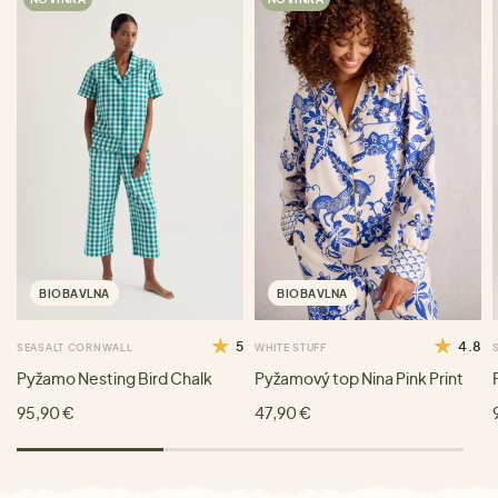
BIOBAVLNA
BIOBAVLNA
5
4.8
SEASALT CORNWALL
WHITE STUFF
Pyžamo Nesting Bird Chalk
Pyžamový top Nina Pink Print
95,90 €
47,90 €