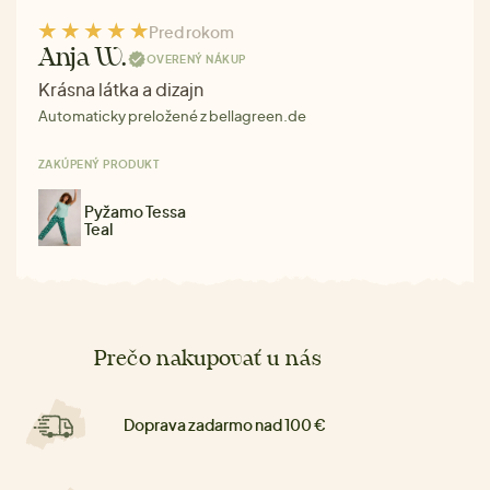
Pred rokom
Anja W.
OVERENÝ NÁKUP
Krásna látka a dizajn
Automaticky preložené z bellagreen.de
ZAKÚPENÝ PRODUKT
Pyžamo Tessa
Teal
Prečo nakupovať u nás
Doprava zadarmo nad 100 €