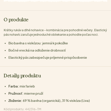
O produkte
Krátky rukáv a dlhé nohavice – kombinácia pre pohodlné večery. Elastický
pás nohavíc zaručuje jednoduché obliekanie a pohodlie počas noci.
Bio bavlna s viskózou: jemná k pokožke
Bočné vrecká na odloženie drobností
Elastický pás zabezpečuje príjemné prispôsobenie
Detaily produktu
Farba:
mix farieb
Pružnosť:
mierne pruží
Zloženie:
69 % bavlna (organická), 31 % viskóza (Liva)
Kód produktu: 442316-TM