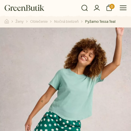
0
Ženy
Oblečenie
Nočná bielizeň
Pyžamo Tessa Teal