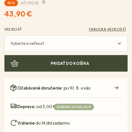
67,90 €
35 %
43,90 €
VEĽKOSŤ
TABUĽKA VEĽKOSTÍ
Vyberte si veľkosť
PRIDAŤ DO KOŠÍKA
Očakávané doručenie:
po 10. 8. u vás
Doprava:
od 3,00 €
ZDARMA OD 100,00 €
Vrátenie
do 14 dní zadarmo