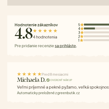
Hodnotenie zákazníkov
5
4
4.8
3
2
4 hodnotenia
1
Pre pridanie recenzie
sa prihláste
.
Pred 8 mesiacmi
Michaela D.
OVERENÝ NÁKUP
Veľmi príjemné a pekné pyžamo, veľká spokojnos
Automaticky preložené z greenbutik.cz