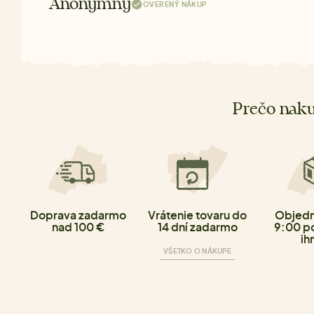
Anonymný
OVERENÝ NÁKUP
Prečo naku
Doprava zadarmo
Vrátenie tovaru do
Objedn
nad 100 €
14 dní zadarmo
9:00 p
ih
VŠETKO O NÁKUPE