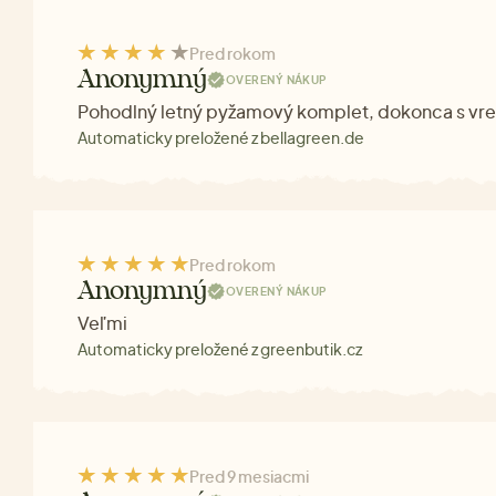
Pred rokom
Anonymný
OVERENÝ NÁKUP
Pohodlný letný pyžamový komplet, dokonca s vr
Automaticky preložené z bellagreen.de
Pred rokom
Anonymný
OVERENÝ NÁKUP
Veľmi
Automaticky preložené z greenbutik.cz
Pred 9 mesiacmi