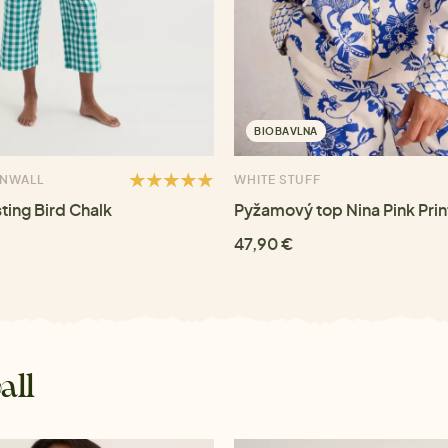
BIOBAVLNA
RNWALL
WHITE STUFF
ing Bird Chalk
Pyžamový top Nina Pink Prin
47,90 €
all