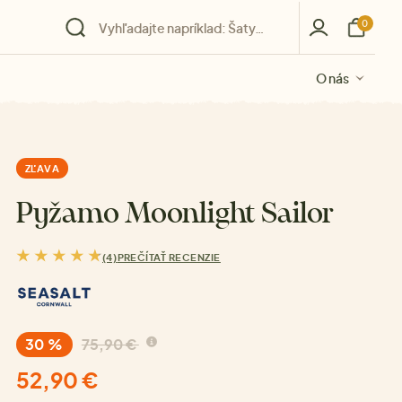
0
O nás
O nás
O nás
O nás
O nás
ZĽAVA
Pyžamo Moonlight Sailor
(4)
PREČÍTAŤ RECENZIE
30 %
75,90 €
52,90 €