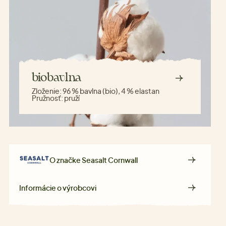
biobavlna
Zloženie:
96 % bavlna (bio), 4 % elastan
Pružnosť:
pruží
O značke
Seasalt Cornwall
Informácie o výrobcovi