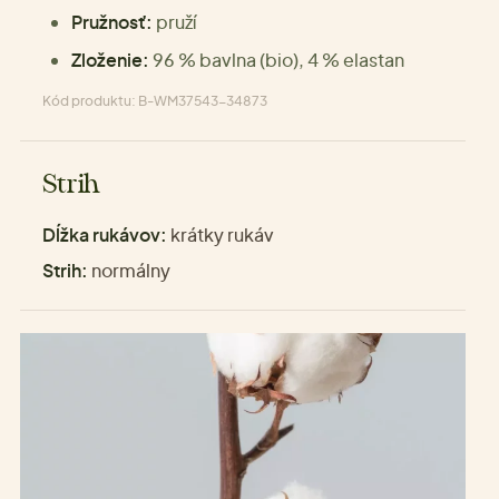
Pružnosť:
pruží
Zloženie:
96 % bavlna (bio), 4 % elastan
Kód produktu: B-WM37543-34873
Strih
Dĺžka rukávov:
krátky rukáv
Strih:
normálny