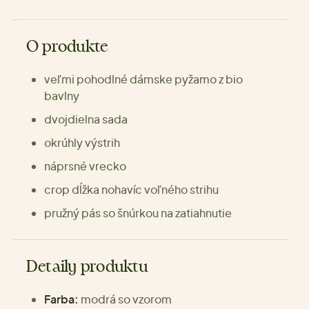
O produkte
veľmi pohodlné dámske pyžamo z bio
bavlny
dvojdielna sada
okrúhly výstrih
náprsné vrecko
crop dĺžka nohavíc voľného strihu
pružný pás so šnúrkou na zatiahnutie
Detaily produktu
Farba:
modrá so vzorom