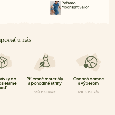
Pyžamo
Moonlight Sailor
povať u nás
ávky do
Příjemné materiály
Osobná pomoc
osielame
a pohodlné strihy
s výberom
neď
NAŠE MATERIÁLY
SME TU PRE VÁS