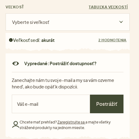
VEĽKOSŤ
TABUĽKA VEĽKOSTÍ
Vyberte si veľkosť
Veľkosť sedí:
akurát
2 HODNOTENIA
Vypredané: Postrážiť dostupnosť?
Zanechajte nám tu svoj e-mail a my sa vám ozveme
hneď, ako bude opäť k dispozícii.
Postrážiť
Chcete mať prehľad?
Zaregistrujte sa
a majte všetky
strážené produkty na jednom mieste.