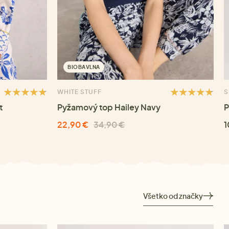
BIOBAVLNA
WHITE STUFF
S
t
Pyžamový top Hailey Navy
P
22,90 €
34,90 €
1
Všetko od značky