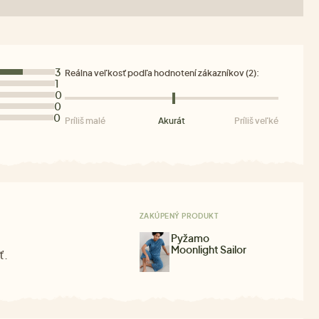
3
Reálna veľkosť podľa hodnotení zákazníkov (2):
1
0
0
0
Príliš malé
Akurát
Príliš veľké
ZAKÚPENÝ PRODUKT
Pyžamo
Moonlight Sailor
ť.