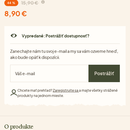
15,90 €
44 %
8,90 €
Vypredané: Postrážiť dostupnosť?
Zanechajte nám tu svoj e-mail a my sa vám ozveme hneď,
ako bude opäť k dispozícii.
Postrážiť
Chcete mať prehľad?
Zaregistrujte sa
a majte všetky strážené
produkty na jednom mieste.
O produkte