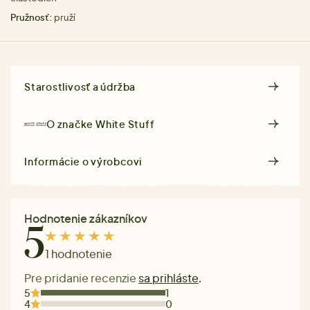
Pružnosť:
pruží
Starostlivosť a údržba
O značke
White Stuff
Informácie o výrobcovi
Hodnotenie zákazníkov
5
1 hodnotenie
Pre pridanie recenzie
sa prihláste
.
5
1
4
0