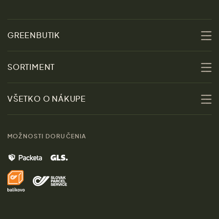
GREENBUTIK
O nás
SORTIMENT
Udržateľnosť
Zľavy
VŠETKO O NÁKUPE
Materiály
Ženy
Sprievodca veľkosťami
Kontakt
MOŽNOSTI DORUČENIA
Muži
Vrátenie tovaru zdarma
Značky
Domov
Doprava a platba
Pre médiá
Darčeky
Výhody nákupu u nás
Láskavý magazín