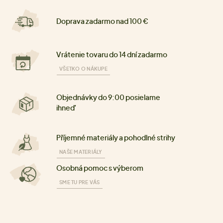
Doprava zadarmo nad 100 €
Vrátenie tovaru do 14 dní zadarmo
VŠETKO O NÁKUPE
Objednávky do 9:00 posielame
ihneď
Příjemné materiály a pohodlné strihy
NAŠE MATERIÁLY
Osobná pomoc s výberom
SME TU PRE VÁS