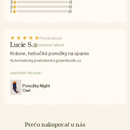
3
0
2
0
1
0
Pred rokom
Lucie S.
OVERENÝ NÁKUP
Krásne, hebučké ponožky na spanie
Automaticky preložené z greenbutik.cz
ZAKÚPENÝ PRODUKT
Ponožky Night
Owl
Prečo nakupovať u nás