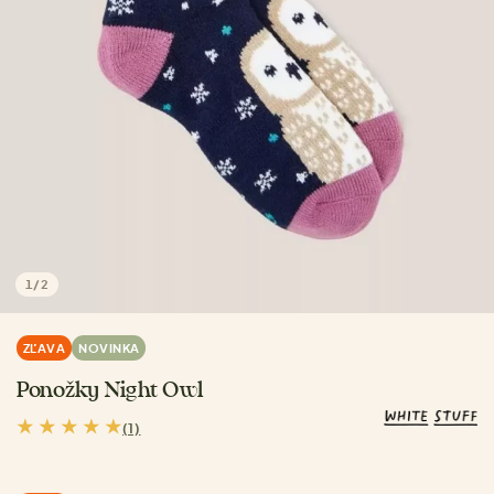
1
/
2
ZĽAVA
NOVINKA
Ponožky Night Owl
(1)