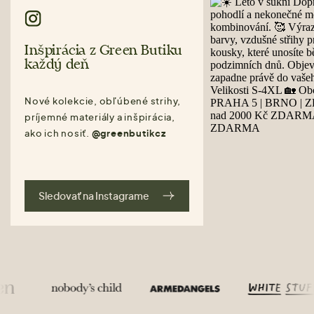
Inšpirácia z Green Butiku
každý deň
Nové kolekcie, obľúbené strihy,
príjemné materiály a inšpirácia,
ako ich nosiť.
@greenbutikcz
Sledovať na Instagrame