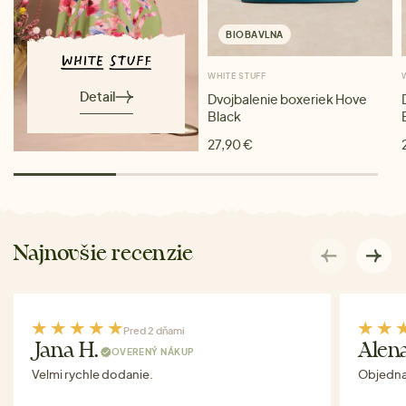
BIOBAVLNA
WHITE STUFF
Detail
Dvojbalenie boxeriek Hove
Black
27,90 €
Najnovšie recenzie
Pred 2 dňami
Jana H.
Alen
OVERENÝ NÁKUP
Velmi rychle dodanie.
Objednav