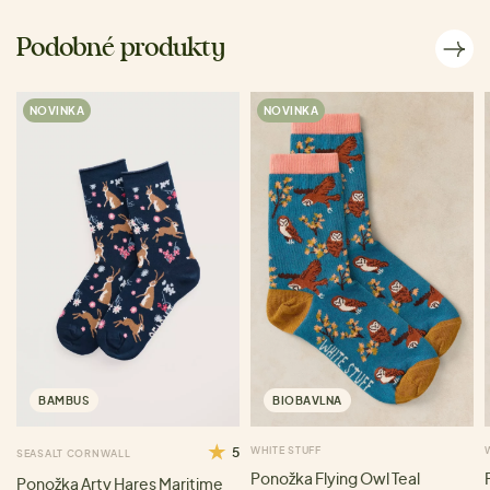
Podobné produkty
NOVINKA
NOVINKA
BAMBUS
BIOBAVLNA
5
WHITE STUFF
SEASALT CORNWALL
Ponožka Flying Owl Teal
Ponožka Arty Hares Maritime