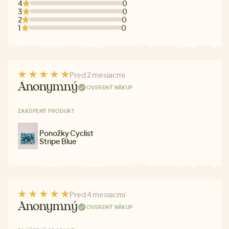
4
0
3
0
2
0
1
0
Pred 2 mesiacmi
Anonymný
OVERENÝ NÁKUP
ZAKÚPENÝ PRODUKT
Ponožky Cyclist
Stripe Blue
Pred 4 mesiacmi
Anonymný
OVERENÝ NÁKUP