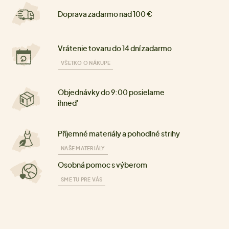
Doprava zadarmo nad 100 €
Vrátenie tovaru do 14 dní zadarmo
VŠETKO O NÁKUPE
Objednávky do 9:00 posielame
ihneď
Příjemné materiály a pohodlné strihy
NAŠE MATERIÁLY
Osobná pomoc s výberom
SME TU PRE VÁS