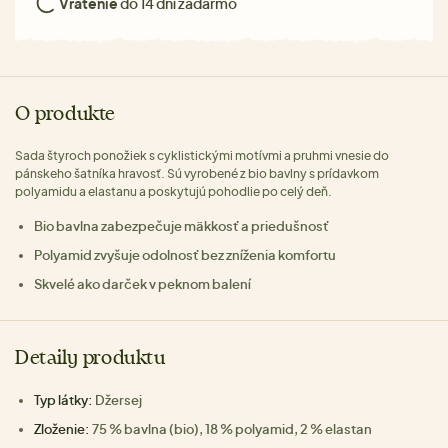
Vrátenie
do 14 dní zadarmo
O produkte
Sada štyroch ponožiek s cyklistickými motívmi a pruhmi vnesie do
pánskeho šatníka hravosť. Sú vyrobené z bio bavlny s prídavkom
polyamidu a elastanu a poskytujú pohodlie po celý deň.
Bio bavlna zabezpečuje mäkkosť a priedušnosť
Polyamid zvyšuje odolnosť bez zníženia komfortu
Skvelé ako darček v peknom balení
Detaily produktu
Typ látky:
Džersej
Zloženie:
75 % bavlna (bio), 18 % polyamid, 2 % elastan