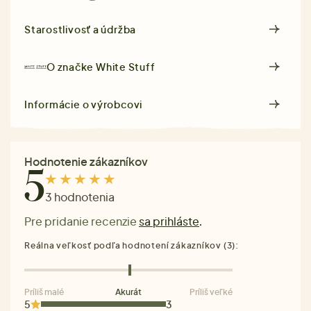
Starostlivosť a údržba
O značke
White Stuff
Informácie o výrobcovi
Hodnotenie zákazníkov
5
3 hodnotenia
Pre pridanie recenzie
sa prihláste
.
Reálna veľkosť podľa hodnotení zákazníkov (3):
Príliš malé
Akurát
Príliš veľké
5
3