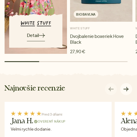
BIOBAVLNA
WHITE STUFF
Detail
Dvojbalenie boxeriek Hove
Black
27,90 €
Najnovšie recenzie
Pred 3 dňami
Jana H.
Alen
OVERENÝ NÁKUP
Velmi rychle dodanie.
Objednav