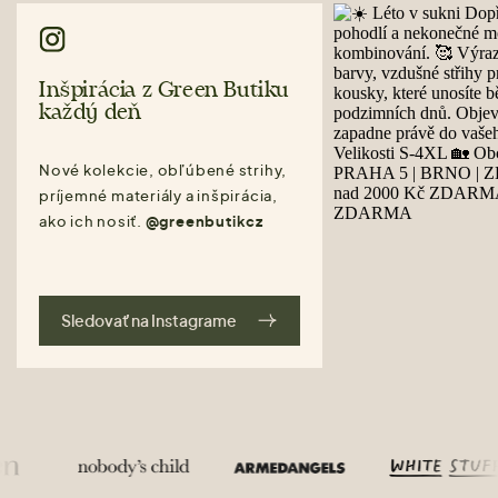
Inšpirácia z Green Butiku
každý deň
Nové kolekcie, obľúbené strihy,
príjemné materiály a inšpirácia,
ako ich nosiť.
@greenbutikcz
Sledovať na Instagrame