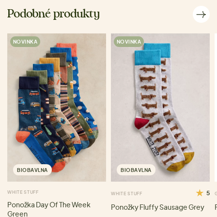
Podobné produkty
NOVINKA
NOVINKA
BIOBAVLNA
BIOBAVLNA
WHITE STUFF
5
WHITE STUFF
Ponožka Day Of The Week
Ponožky Fluffy Sausage Grey
Green