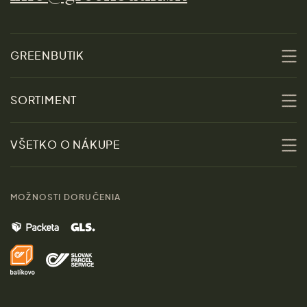
GREENBUTIK
O nás
SORTIMENT
Udržateľnosť
Zľavy
VŠETKO O NÁKUPE
Materiály
Ženy
Sprievodca veľkosťami
Kontakt
MOŽNOSTI DORUČENIA
Muži
Vrátenie tovaru zdarma
Značky
Domov
Doprava a platba
Pre médiá
Darčeky
Výhody nákupu u nás
Láskavý magazín