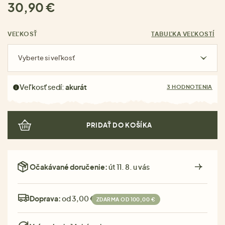
30,90 €
VEĽKOSŤ
TABUĽKA VEĽKOSTÍ
Vyberte si veľkosť
Veľkosť sedí:
akurát
3 HODNOTENIA
PRIDAŤ DO KOŠÍKA
Očakávané doručenie:
út 11. 8. u vás
Doprava:
od 3,00 €
ZDARMA OD 100,00 €