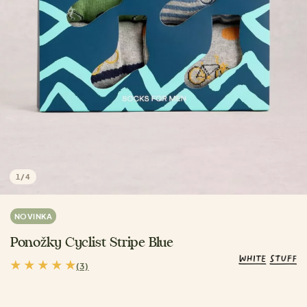
1
/
4
NOVINKA
Ponožky Cyclist Stripe Blue
(3)