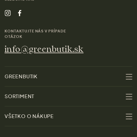
KONTAKTUJTE NÁS V PRÍPADE
OTÁZOK
info@greenbutik.sk
GREENBUTIK
O nás
SORTIMENT
Udržateľnosť
Zľavy
VŠETKO O NÁKUPE
Materiály
Ženy
Sprievodca veľkosťami