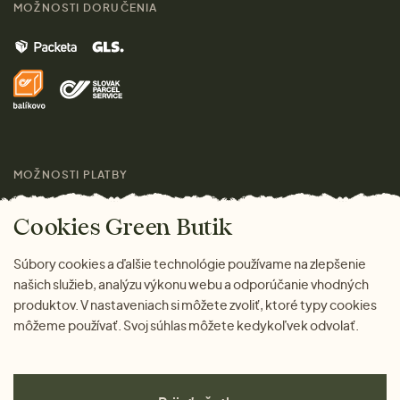
Kontakt
MOŽNOSTI DORUČENIA
Muži
Vrátenie tovaru zdarma
Značky
Domov
Doprava a platba
Pre médiá
Darčeky
Výhody nákupu u nás
Láskavý magazín
MOŽNOSTI PLATBY
Cookies Green Butik
Súbory cookies a ďalšie technológie používame na zlepšenie
našich služieb, analýzu výkonu webu a odporúčanie vhodných
produktov. V nastaveniach si môžete zvoliť, ktoré typy cookies
môžeme používať. Svoj súhlas môžete kedykoľvek odvolať.