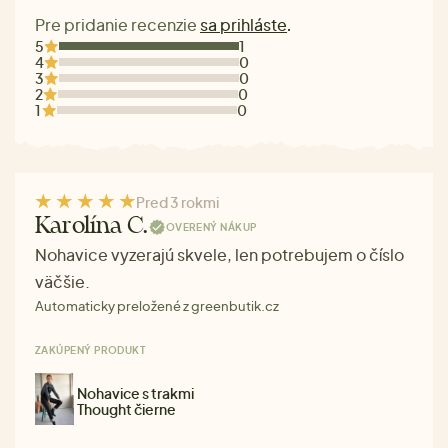
Pre pridanie recenzie
sa prihláste
.
5
1
4
0
3
0
2
0
1
0
Pred 3 rokmi
Karolína C.
OVERENÝ NÁKUP
Nohavice vyzerajú skvele, len potrebujem o číslo
väčšie.
Automaticky preložené z greenbutik.cz
ZAKÚPENÝ PRODUKT
Nohavice s trakmi
Thought čierne