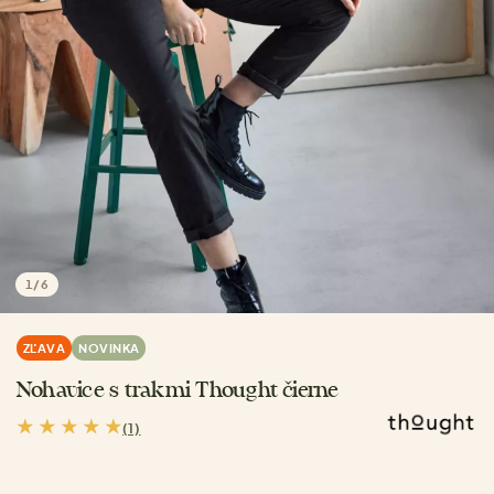
1
/
6
ZĽAVA
NOVINKA
Nohavice s trakmi Thought čierne
(1)