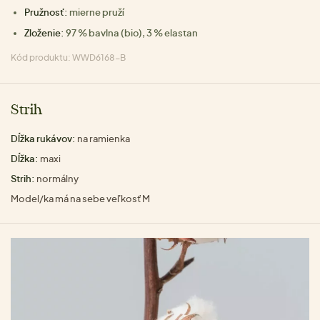
Pružnosť:
mierne pruží
Zloženie:
97 % bavlna (bio), 3 % elastan
Kód produktu: WWD6168-B
Strih
Dĺžka rukávov:
na ramienka
Dĺžka:
maxi
Strih:
normálny
Model/ka má na sebe veľkosť M