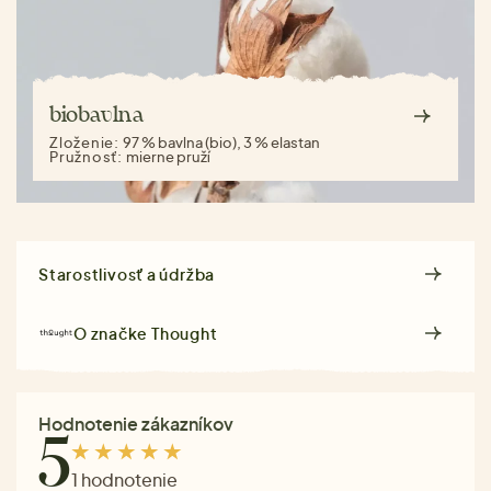
biobavlna
Zloženie:
97 % bavlna (bio), 3 % elastan
Pružnosť:
mierne pruží
Starostlivosť a údržba
O značke
Thought
Hodnotenie zákazníkov
5
1 hodnotenie