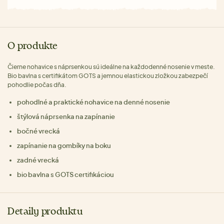
O produkte
Čierne nohavice s náprsenkou sú ideálne na každodenné nosenie v meste.
Bio bavlna s certifikátom GOTS a jemnou elastickou zložkou zabezpečí
pohodlie počas dňa.
pohodlné a praktické nohavice na denné nosenie
štýlová náprsenka na zapínanie
bočné vrecká
zapínanie na gombíky na boku
zadné vrecká
bio bavlna s GOTS certifikáciou
Detaily produktu