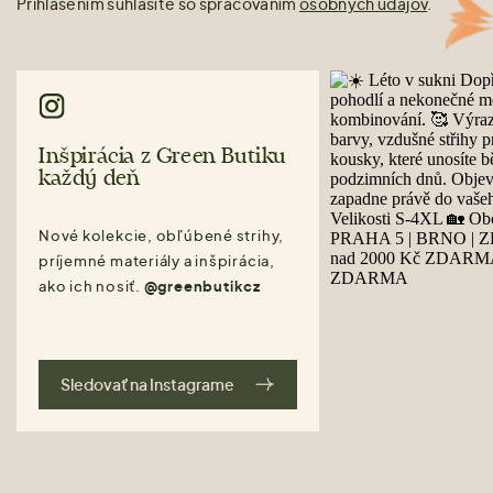
Prihlásením súhlasíte so spracovaním
osobných údajov
.
Inšpirácia z Green Butiku
každý deň
Nové kolekcie, obľúbené strihy,
príjemné materiály a inšpirácia,
ako ich nosiť.
@greenbutikcz
Sledovať na Instagrame