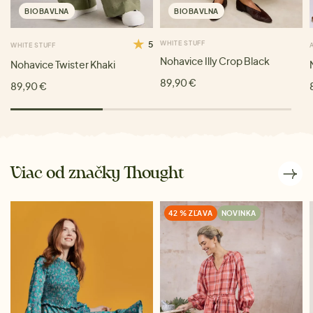
BIOBAVLNA
BIOBAVLNA
5
WHITE STUFF
WHITE STUFF
Nohavice Illy Crop Black
Nohavice Twister Khaki
89,90 €
89,90 €
Viac od značky Thought
42 % ZĽAVA
NOVINKA