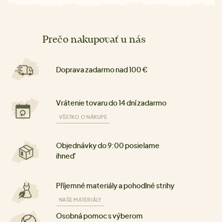
Prečo nakupovať u nás
Doprava zadarmo nad 100 €
Vrátenie tovaru do 14 dní zadarmo
VŠETKO O NÁKUPE
Objednávky do 9:00 posielame
ihneď
Příjemné materiály a pohodlné strihy
NAŠE MATERIÁLY
Osobná pomoc s výberom