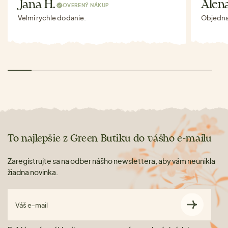
Jana H.
Alen
OVERENÝ NÁKUP
Velmi rychle dodanie.
Objednav
To najlepšie z Green Butiku do vášho e-mailu
Zaregistrujte sa na odber nášho newslettera, aby vám neunikla
žiadna novinka.
Váš e-mail