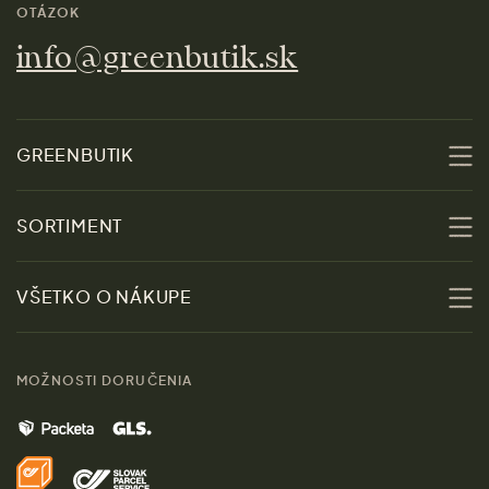
OTÁZOK
info@greenbutik.sk
GREENBUTIK
O nás
SORTIMENT
Udržateľnosť
Zľavy
VŠETKO O NÁKUPE
Materiály
Ženy
Sprievodca veľkosťami
Kontakt
MOŽNOSTI DORUČENIA
Muži
Vrátenie tovaru zdarma
Značky
Domov
Doprava a platba
Pre médiá