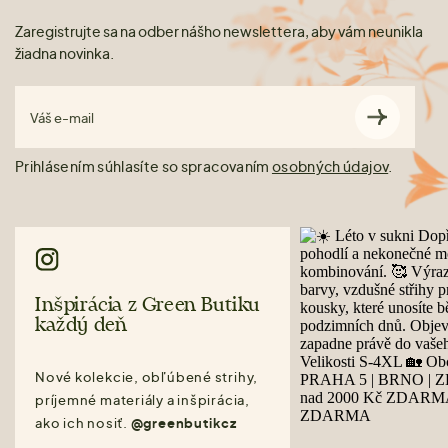
Zaregistrujte sa na odber nášho newslettera, aby vám neunikla
žiadna novinka.
Váš e-mail
Prihlásením súhlasíte so spracovaním
osobných údajov
.
Inšpirácia z Green Butiku
každý deň
Nové kolekcie, obľúbené strihy,
príjemné materiály a inšpirácia,
ako ich nosiť.
@greenbutikcz