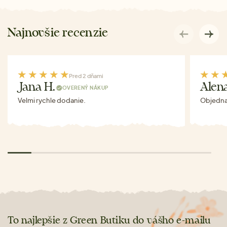
Najnovšie recenzie
Pred 2 dňami
Jana H.
Alen
OVERENÝ NÁKUP
Velmi rychle dodanie.
Objednav
To najlepšie z Green Butiku do vášho e-mailu