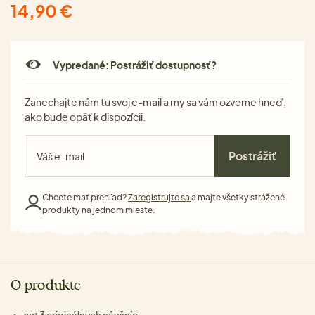
14,90 €
Vypredané: Postrážiť dostupnosť?
Zanechajte nám tu svoj e-mail a my sa vám ozveme hneď,
ako bude opäť k dispozícii.
Postrážiť
Chcete mať prehľad?
Zaregistrujte sa
a majte všetky strážené
produkty na jednom mieste.
O produkte