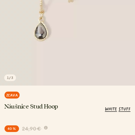
1
/
3
ZĽAVA
Náušnice Stud Hoop
24,90 €
40 %