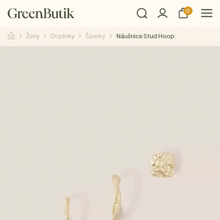
0
Ženy
Doplnky
Šperky
Náušnice Stud Hoop