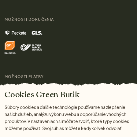
Materiály
Ženy
Sprievodca veľkosťami
Kontakt
MOŽNOSTI DORUČENIA
Muži
Vrátenie tovaru zdarma
Značky
Domov
Doprava a platba
Pre médiá
Darčeky
Výhody nákupu u nás
Láskavý magazín
MOŽNOSTI PLATBY
Cookies Green Butik
Súbory cookies a ďalšie technológie používame na zlepšenie
našich služieb, analýzu výkonu webu a odporúčanie vhodných
produktov. V nastaveniach si môžete zvoliť, ktoré typy cookies
môžeme používať. Svoj súhlas môžete kedykoľvek odvolať.